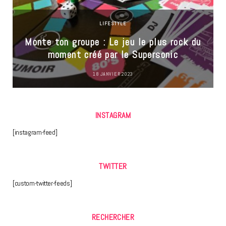
LIFESTYLE
Monte ton groupe : Le jeu le plus rock du
moment créé par le Supersonic
18 JANVIER 2023
INSTAGRAM
[instagram-feed]
TWITTER
[custom-twitter-feeds]
RECHERCHER