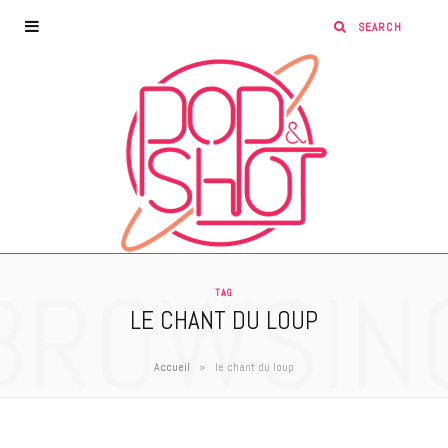
BROWSIN
TAG
LE CHANT DU LOUP
»
Accueil
le chant du loup