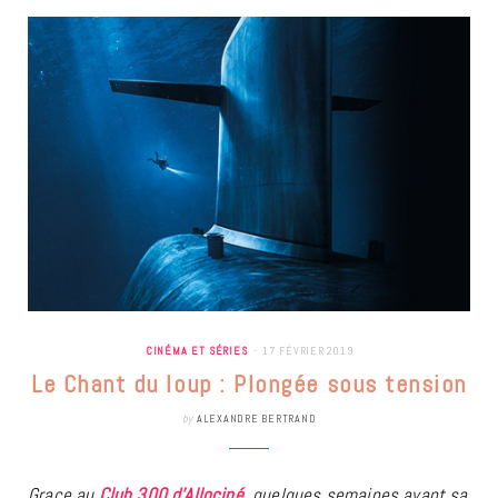
CINÉMA ET SÉRIES
17 FÉVRIER 2019
Le Chant du loup : Plongée sous tension
by
ALEXANDRE BERTRAND
Grace au
Club 300
d’Allociné
, quelques semaines avant sa