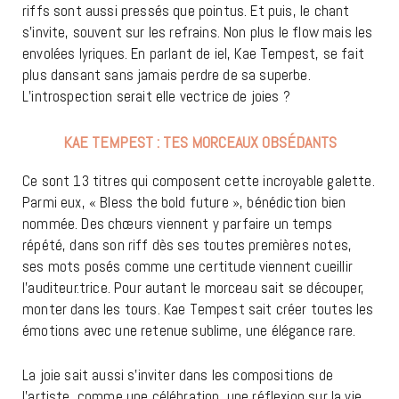
riffs sont aussi pressés que pointus. Et puis, le chant
s’invite, souvent sur les refrains. Non plus le flow mais les
envolées lyriques. En parlant de iel, Kae Tempest, se fait
plus dansant sans jamais perdre de sa superbe.
L’introspection serait elle vectrice de joies ?
KAE TEMPEST : TES MORCEAUX OBSÉDANTS
Ce sont 13 titres qui composent cette incroyable galette.
Parmi eux, « Bless the bold future », bénédiction bien
nommée. Des chœurs viennent y parfaire un temps
répété, dans son riff dès ses toutes premières notes,
ses mots posés comme une certitude viennent cueillir
l’auditeur.trice. Pour autant le morceau sait se découper,
monter dans les tours. Kae Tempest sait créer toutes les
émotions avec une retenue sublime, une élégance rare.
La joie sait aussi s’inviter dans les compositions de
l’artiste, comme une célébration, une réflexion sur la vie,