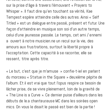
sur la prise d’âge à travers l’émouvant « Prayers to
Whisper ». Il faut dire qu’en touchant sa vérité, Kae
Tempest espère atteindre celle des autres. Ainsi « Self
Titled » est un dialogue entre passé, présent et futur. Une
façon d’atteindre en musique son soi d’un autre temps,
celui d’une jeunesse passée. Le temps, cet ami / ennemi
a ouvert à notre musicien.ne un recul sur la vie, des
amours aux frustrations, surtout la liberté propre à
l’acceptation. Cette capacité à se raconter, elle se
ressent, titre après titre.
« Le but, c’est que je m’amuse
» confie-t-iel en parlant
du morceau « Statue in the Square » deuxième pépite de
l’album. Et il est vrai que tout l’opus respire ce besoin de
lâcher prise, de se vivre pleinement, loin de la gravité de
« The Line is a Curve ». Ce dernier puise d’ailleurs dans les
débuts de le.a chanteur.euse
MC dans les soirées open
mics. On vous le disait le passé est bien de la partie !