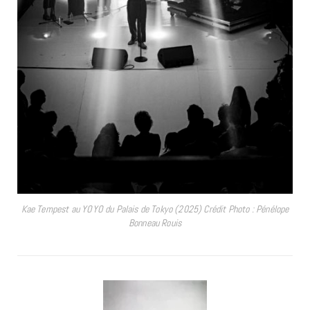
Kae Tempest au YOYO du Palais de Tokyo (2025) Crédit Photo : Pénélope
Bonneau Rouis