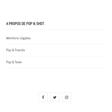
A PROPOS DE POP & SHOT
Mentions Légales
Pop & Friends
Pop & Team
F
T
I
a
w
n