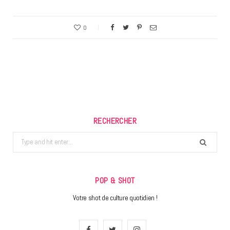
0
RECHERCHER
Search
for:
POP & SHOT
Votre shot de culture quotidien !
F
T
I