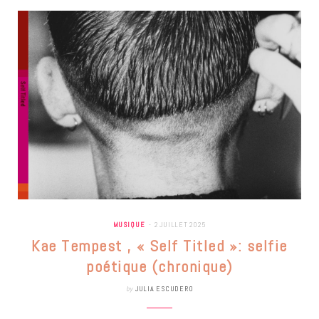
MUSIQUE
2 JUILLET 2025
Kae Tempest , « Self Titled »: selfie
poétique (chronique)
by
JULIA ESCUDERO