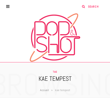
BROWSIN
TAG
KAE TEMPEST
»
Accueil
kae tempest