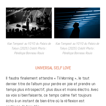
Kae Tempest au YOYO du Palais de
Kae Tempest au YOYO du Palais de
Tokyo (2025) Crédit Photo :
Tokyo (2025) Crédit Photo :
Pénélope Bonneau Rouis
Pénélope Bonneau Rouis
UNIVERSAL SELF LOVE
ll faudra finalement attendre « Til Morning », le tout
dernier titre de l’album pour perdre en joie et prendre un
temps plus introspectif, plus doux et moins électro. Avec
sa voix si bienfaisante, ce temps calme fait toujours
écho à un instant de bien-être où la réflexion est