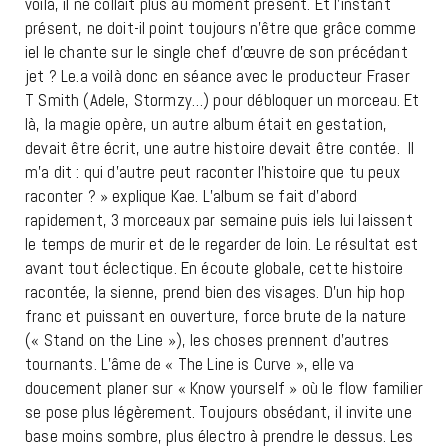
voilà, il ne collait plus au moment présent. Et l’instant
présent, ne doit-il point toujours n’être que grâce comme
iel le chante sur le single chef d’œuvre de son précédant
jet ? Le.a voilà donc en séance avec le producteur
Fraser
T Smith
(Adele, Stormzy…) pour débloquer un morceau. Et
là, la magie opère, un autre album était en gestation,
devait être écrit, une autre histoire devait être contée.
Il
m’a dit : qui d’autre peut raconter l’histoire que tu peux
raconter ? » explique Kae. L’album se fait d’abord
rapidement, 3 morceaux par semaine puis iels lui laissent
le temps de murir et de le regarder de loin. Le résultat est
avant tout éclectique. En écoute globale, cette histoire
racontée, la sienne, prend bien des visages. D’un hip hop
franc et puissant en ouverture, force brute de la nature
(« Stand on the Line »), les choses prennent d’autres
tournants. L’âme de « The Line is Curve », elle va
doucement planer sur « Know yourself » où le flow familier
se pose plus légèrement. Toujours obsédant, il invite une
base moins sombre, plus électro à prendre le dessus. Les