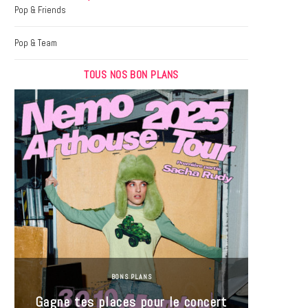
k
a
Pop & Friends
m
Pop & Team
TOUS NOS BON PLANS
BONS PLANS
Jeu-Co
Gagne tes places pour le concert
limit