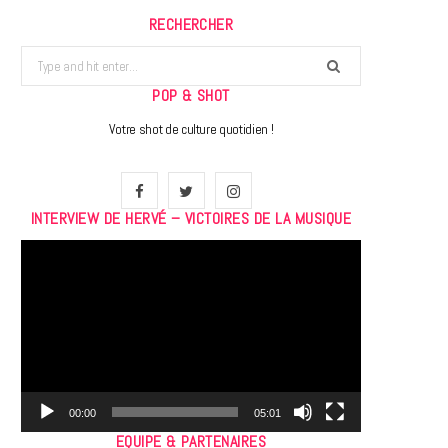
RECHERCHER
Search
for:
POP & SHOT
Votre shot de culture quotidien !
F
T
I
INTERVIEW DE HERVÉ – VICTOIRES DE LA MUSIQUE
a
w
n
Lecteur
c
i
s
vidéo
e
t
t
b
t
a
o
e
g
o
r
r
00:00
05:01
EQUIPE & PARTENAIRES