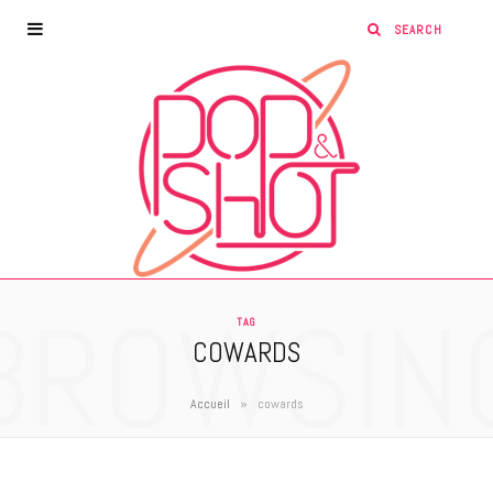
BROWSIN
TAG
COWARDS
»
Accueil
cowards