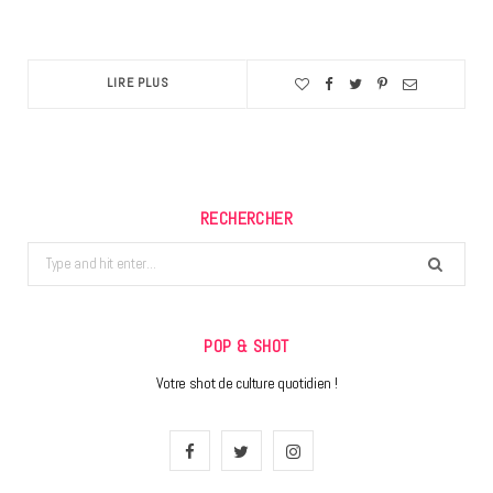
LIRE PLUS
RECHERCHER
Search
for:
POP & SHOT
Votre shot de culture quotidien !
F
T
I
a
w
n