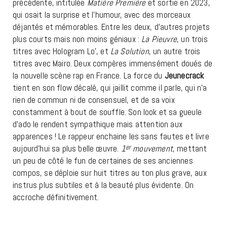
précédente, intitulée
Matière Première
et sortie en 2023,
qui osait la surprise et l’humour, avec des morceaux
déjantés et mémorables. Entre les deux, d’autres projets
plus courts mais non moins géniaux :
La Pieuvre
, un trois
titres avec Hologram Lo’, et
La Solution
, un autre trois
titres avec Mairo. Deux compères immensément doués de
la nouvelle scène rap en France. La force du
Jeunecrack
tient en son flow décalé, qui jaillit comme il parle, qui n’a
rien de commun ni de consensuel, et de sa voix
constamment à bout de souffle. Son look et sa gueule
d’ado le rendent sympathique mais attention aux
apparences ! Le rappeur enchaine les sans fautes et livre
aujourd’hui sa plus belle œuvre.
1
er
mouvement
, mettant
un peu de côté le fun de certaines de ses anciennes
compos, se déploie sur huit titres au ton plus grave, aux
instrus plus subtiles et à la beauté plus évidente. On
accroche définitivement.