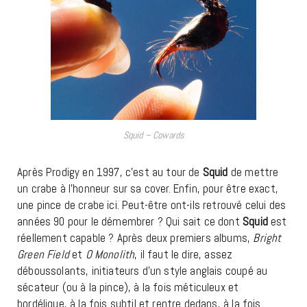
Squid – Cowards
Après Prodigy en 1997, c’est au tour de
Squid
de mettre
un crabe à l’honneur sur sa cover. Enfin, pour être exact,
une pince de crabe ici. Peut-être ont-ils retrouvé celui des
années 90 pour le démembrer ? Qui sait ce dont
Squid
est
réellement capable ? Après deux premiers albums,
Bright
Green Field
et
O Monolith
, il faut le dire, assez
déboussolants, initiateurs d’un style anglais coupé au
sécateur (ou à la pince), à la fois méticuleux et
bordélique, à la fois subtil et rentre dedans, à la fois