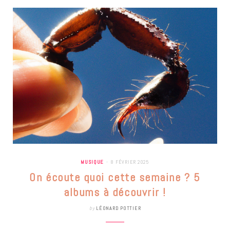
MUSIQUE
8 FÉVRIER 2025
On écoute quoi cette semaine ? 5
albums à découvrir !
by
LÉONARD POTTIER