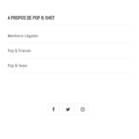
A PROPOS DE POP & SHOT
Mentions Légales
Pop & Friends
Pop & Team
F
T
I
a
w
n
c
i
s