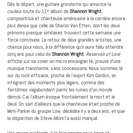
Dès le départ, une guitare grondante qui annonce la
couleur brute du 11
e
album de
Shannon Wright
,
compositrice et chanteuse américaine à la carrière encore
plus dense que celle de Sharon Van Etten, dont les deux
prénoms presque similaires trouvent cette semaine une
force commune. Le retour de deux grandes artistes, une
chance pour nous, à la différence qu’il aura fallu attendre
cinq ans pour celui de
Shannon Wright
.
Reservoir of Love
affiche sur sa cover un micro ensanglanté, preuve d’une
musique tranchante, sans concessions. Nous sommes là
sur du rock efficace, proche de l’esprit Kim Gordon, en
intégrant des moments plus légers, comme des
fantômes vagabondant parmi les ruines d’un monde
démoli. Car l’album évoque frontalement la mort et le
deuil. On sait d’ailleurs que la chanteuse était proche de
Mimi Parker du groupe Low, décédée il y a deux ans, et que
la disparition de Steve Albini l’a aussi marqué.
Une œuvre profonde, à la fois ancrée sous terre et