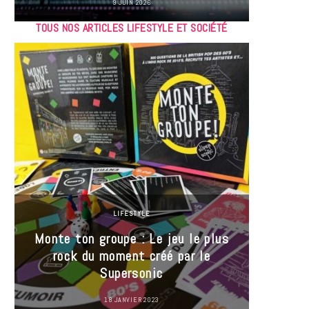
9 JUIN 2026
TOUS NOS ARTICLES LIFESTYLE ET SOCIÉTÉ
LIFESTYLE
Monte ton groupe : Le jeu le plus
35 Mi
rock du moment créé par le
« J’es
Supersonic
ma t
18 JANVIER 2023