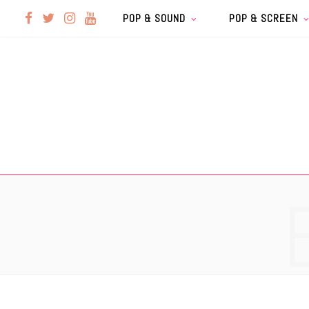
F
T
I
Y
POP & SOUND
POP & SCREEN
a
w
n
o
c
i
s
u
e
t
t
T
b
t
a
u
o
e
g
b
o
r
r
e
k
a