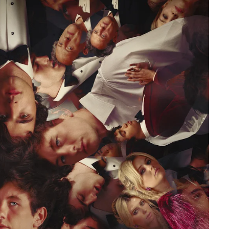
9 JUIN 2026
REPORTAGES ET INTERVIEWS
We Love Green se met au vert sur
la Montagne de Gorillaz