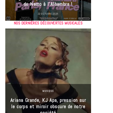
de Nemo à l’Alhambra !
22 OCTOBRE 2025
NOS DERNIÈRES DÉCOUVERTES MUSICALES
MUSIQUE
Ariana Grande, KJ Apa, pression sur
le corps et miroir obscure de notre
Les
société
réin