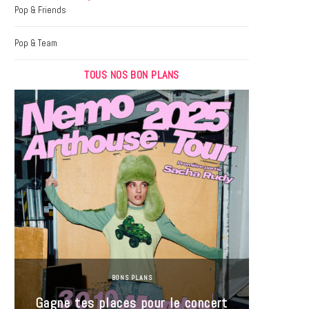
k
a
Pop & Friends
m
Pop & Team
TOUS NOS BON PLANS
BONS PLANS
Jeu-Co
Gagne tes places pour le concert
limit