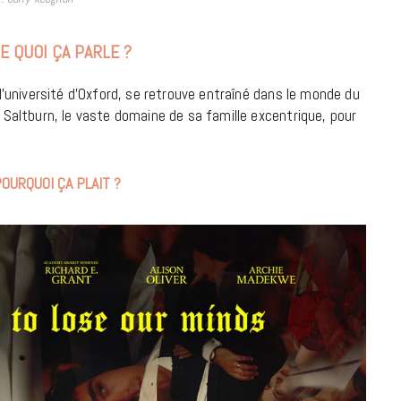
18 JUILLET 2026
DE QUOI ÇA PARLE ?
à l’université d’Oxford, se retrouve entraîné dans le monde du
à Saltburn, le vaste domaine de sa famille excentrique, pour
OURQUOI ÇA PLAIT ?
CINÉMA ET SÉRIES
Disclosure Day : le retour en grâce
de Steven Spielberg