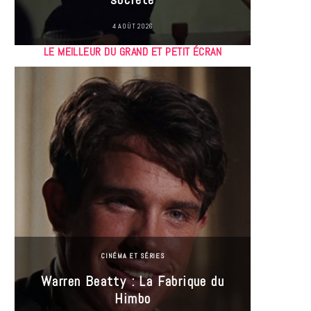
4 AOÛT 2026
LE MEILLEUR DU GRAND ET PETIT ÉCRAN
CINÉMA ET SÉRIES
Incel
Warren Beatty : La Fabrique du
genre i
Himbo