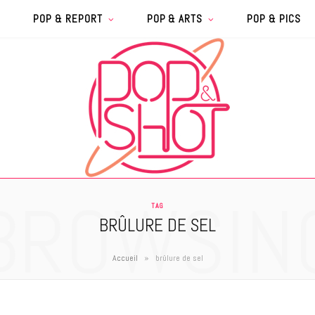
POP & REPORT
POP & ARTS
POP & PICS
BROWSIN
TAG
BRÛLURE DE SEL
»
Accueil
brûlure de sel