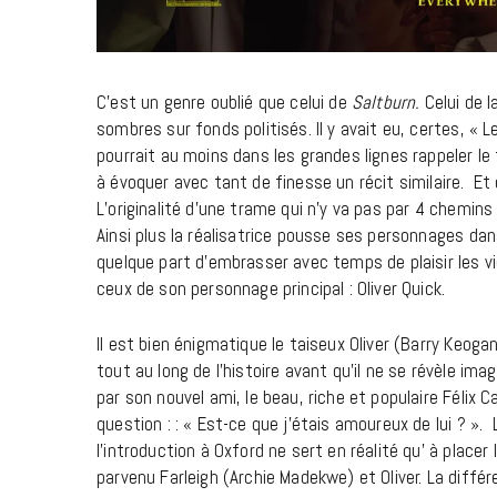
C’est un genre oublié que celui de
Saltburn.
Celui de 
sombres sur fonds politisés. Il y avait eu, certes, « 
pourrait au moins dans les grandes lignes rappeler le
à évoquer avec tant de finesse un récit similaire. Et
L’originalité d’une trame qui n’y va pas par 4 chemins
Ainsi plus la réalisatrice pousse ses personnages dans
quelque part d’embrasser avec temps de plaisir les 
ceux de son personnage principal : Oliver Quick.
Il est bien énigmatique le taiseux Oliver (Barry Keogan)
tout au long de l’histoire avant qu’il ne se révèle i
par son nouvel ami, le beau, riche et populaire Félix C
question : : « Est-ce que j’étais amoureux de lui ? ».
l’introduction à Oxford ne sert en réalité qu’ à placer
parvenu Farleigh (Archie Madekwe) et Oliver. La diffé