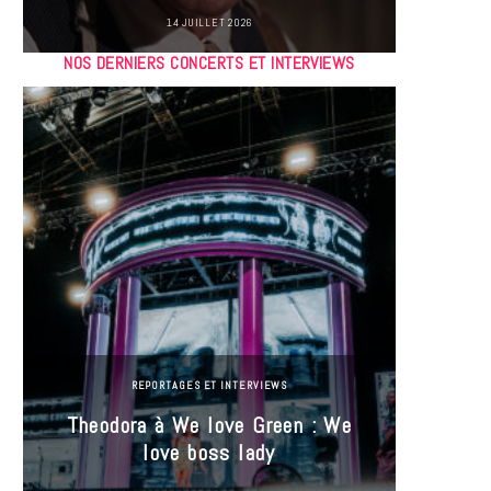
14 JUILLET 2026
NOS DERNIERS CONCERTS ET INTERVIEWS
REPORTAGES ET INTERVIEWS
Theodora à We love Green : We
Hayle
love boss lady
Gree