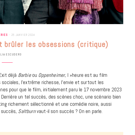
ÉRIES
25 JANVIER 2024
t brûler les obsessions (critique)
ULIA ESCUDERO
Exit déjà
Barbie
ou
Oppenheimer
, l »heure est au film
sociales, l’extrême richesse, l’envie et surtout les
aines pour que le film, initialement paru le 17 novembre 2023
errière un tel succès, des scènes choc, une scénario bien
sting richement sélectionné et une comédie noire, aussi
n succès,
Saltburn
vaut-il son succès ? On en parle.
BONS PLANS
Les Eclatantes : une soirée entre
concerts, expos, kart, aéroplume…