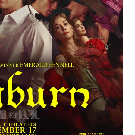
7 JUIN 2026
LIFESTYLE
Gainsbourg, toute une vie :
documentaire plus Ginsburg que
Gainsbarre à ne pas manquer sur
France 3
18 FÉVRIER 2021