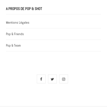
A PROPOS DE POP & SHOT
Mentions Légales
Pop & Friends
Pop & Team
F
T
I
a
w
n
c
i
s
e
t
t