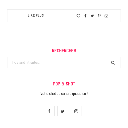
LIRE PLUS
RECHERCHER
Search
for:
POP & SHOT
Votre shot de culture quotidien !
F
T
I
a
w
n