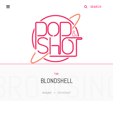
BROWSIN
TAG
BLONDSHELL
»
Accueil
blondshell