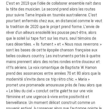
C’est en 2019 que l’idée de collaborer ensemble naît dans
la tête des musicien. Le second prend alors les routes
pour suivre Tame Impala en tournée australienne. C’est
pourtant enfermés chez eux, en distanciel comme le veut
la tradition de 2020 que le projet prend forme. L’envie de
rêver d’un ailleurs ensoleillé les pousse peut-être, alors
que le soleil lui tape fort sur les murs, seul témoins de
rues désertées. « Ils fument » et « Nous nous reverrons »
sont les bases de cette épopée chanson française aux
belles couleurs country. Les instruments portés à quatre
mains prennent alors des notes rondes entre douceur et
riffs aériens. La voix romantique de Baptiste W. Hamon
prend des assonances entre années 70 et 80 alors que la
modernité s’invite dans ce trip rétro chic. « Maria »
promet une promenade amoureuse près de l’eau alors que
« Le bleu du ciel » conclut cette galette sur une voix
féminine et une urgence à vivre entre positivité et
bienveillance. Un moment délicat construit comme un
souvenir estival, à conserver alors que l’automne pointe le