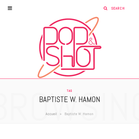
BROWSIN
TAG
BAPTISTE W. HAMON
»
Accueil
Baptiste W. Hamon