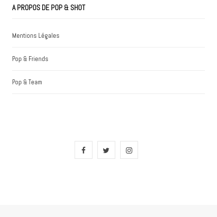
A PROPOS DE POP & SHOT
Mentions Légales
Pop & Friends
Pop & Team
F
T
I
a
w
n
c
i
s
e
t
t