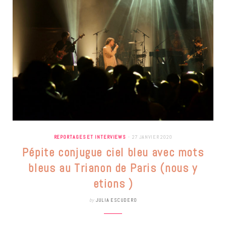
REPORTAGES ET INTERVIEWS
27 JANVIER 2020
Pépite conjugue ciel bleu avec mots
bleus au Trianon de Paris (nous y
etions )
by
JULIA ESCUDERO