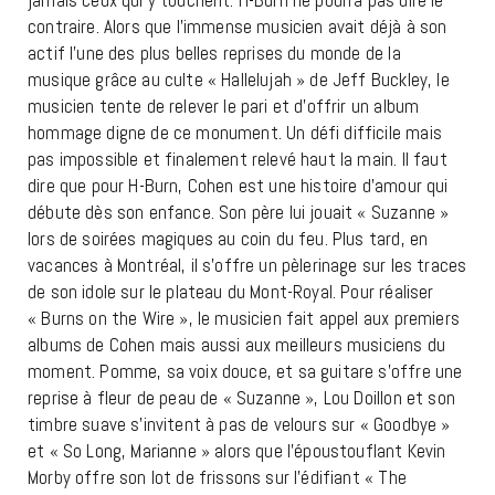
jamais ceux qui y touchent. H-Burn ne pourra pas dire le
contraire. Alors que l’immense musicien avait déjà à son
actif l’une des plus belles reprises du monde de la
musique grâce au culte « Hallelujah » de Jeff Buckley, le
musicien tente de relever le pari et d’offrir un album
hommage digne de ce monument. Un défi difficile mais
pas impossible et finalement relevé haut la main. Il faut
dire que pour H-Burn, Cohen est une histoire d’amour qui
débute dès son enfance. Son père lui jouait « Suzanne »
lors de soirées magiques au coin du feu. Plus tard, en
vacances à Montréal, il s’offre un pèlerinage sur les traces
de son idole sur le plateau du Mont-Royal. Pour réaliser
« Burns on the Wire », le musicien fait appel aux premiers
albums de Cohen mais aussi aux meilleurs musiciens du
moment. Pomme, sa voix douce, et sa guitare s’offre une
reprise à fleur de peau de « Suzanne », Lou Doillon et son
timbre suave s’invitent à pas de velours sur « Goodbye »
et « So Long, Marianne » alors que l’époustouflant Kevin
Morby offre son lot de frissons sur l’édifiant « The