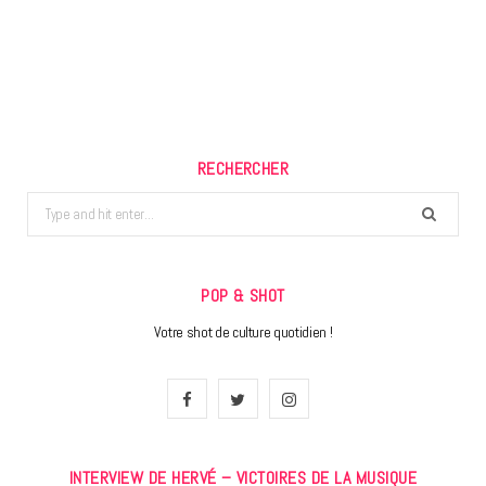
RECHERCHER
Search
for:
POP & SHOT
Votre shot de culture quotidien !
F
T
I
a
w
n
INTERVIEW DE HERVÉ – VICTOIRES DE LA MUSIQUE
c
i
s