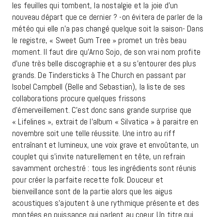
les feuilles qui tombent, la nostalgie et la joie d’un
nouveau départ que ce dernier ? -on évitera de parler de la
météo qui elle n’a pas changé quelque soit la saison- Dans
le registre, « Sweet Gum Tree » promet un très beau
moment. Il faut dire qu’Arno Sojo, de son vrai nom profite
d’une très belle discographie et a su s’entourer des plus
grands. De Tindersticks à The Church en passant par
Isobel Campbell (Belle and Sebastian), la liste de ses
collaborations procure quelques frissons
d’émerveillement. C’est donc sans grande surprise que
« Lifelines », extrait de l’album « Silvatica » à paraitre en
novembre soit une telle réussite. Une intro au riff
entraînant et lumineux, une voix grave et envoûtante, un
couplet qui s’invite naturellement en tête, un refrain
savamment orchestré : tous les ingrédients sont réunis
pour créer la parfaite recette folk. Douceur et
bienveillance sont de la partie alors que les aigus
acoustiques s’ajoutent à une rythmique présente et des
montées en puissance qui parlent au coeur. Un titre qui