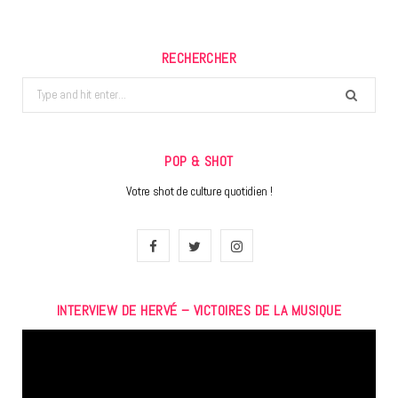
RECHERCHER
Search
for:
POP & SHOT
Votre shot de culture quotidien !
F
T
I
a
w
n
INTERVIEW DE HERVÉ – VICTOIRES DE LA MUSIQUE
c
i
s
Lecteur
e
t
t
vidéo
b
t
a