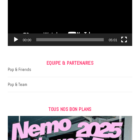
o
e
g
o
r
r
k
a
m
00:00
05:01
EQUIPE & PARTENAIRES
Pop & Friends
Pop & Team
TOUS NOS BON PLANS