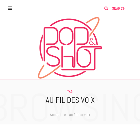
BROWSIN
TAG
AU FIL DES VOIX
»
Accueil
au fil des voix