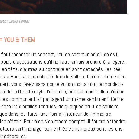
7 JUIN 2026
hoto : Louis Comar
 = YOU & THEM
l faut raconter un concert, lieu de communion s’il en est,
 poids d’accusations qu’il ne faut jamais prendre à la légère.
s en tête, d’autres au contraire en sont détachés, les tee-
sés à Haïti sont nombreux dans la salle, arborés comme il en
ert, vous l’avez sans doute vu, on inclus tout le monde, le
LIFESTYLE
 de l’effet de style, l’idée elle, est sublime. Celle qu’en un
Gainsbourg, toute une vie :
rsonnes communient et partagent un même sentiment. Cette
u détours d’oreilles tendues, de quelques bruit de couloirs
documentaire plus Ginsburg que
que dans les faits, une fois à l’intérieur de l’immense
Gainsbarre à ne pas manquer sur
rien n’était. Pour bien s’en rendre compte, il faudra attendre
France 3
rateurs sait ménager son entrée et nombreux sont les cris
18 FÉVRIER 2021
ir débarquer.