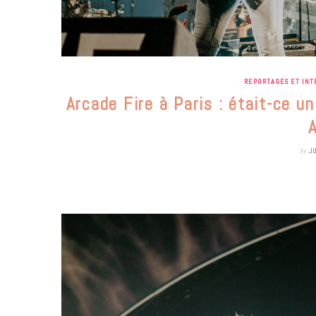
REPORTAGES ET INT
Arcade Fire à Paris : était-ce u
by
J