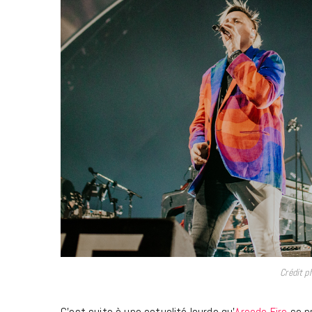
Crédit p
C’est suite à une actualité lourde qu’
Arcade Fire
se pr