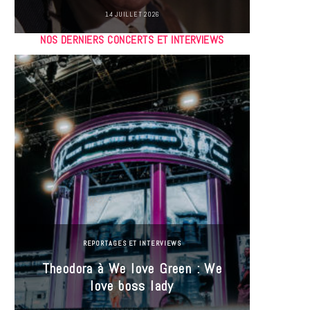
14 JUILLET 2026
NOS DERNIERS CONCERTS ET INTERVIEWS
REPORTAGES ET INTERVIEWS
Theodora à We love Green : We
Hayle
love boss lady
Gree