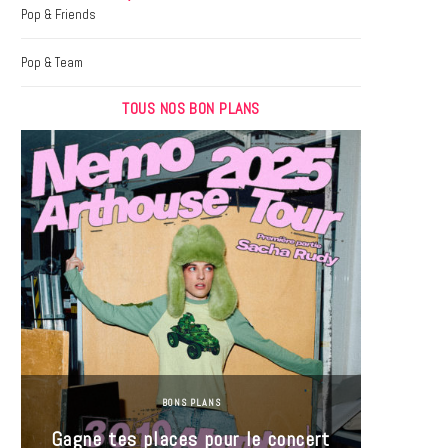
k
a
Pop & Friends
m
Pop & Team
TOUS NOS BON PLANS
BONS PLANS
Jeu-Co
Gagne tes places pour le concert
limit