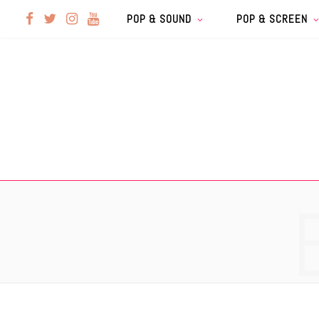
F
T
I
Y
POP & SOUND
POP & SCREEN
a
w
n
o
c
i
s
u
e
t
t
T
b
t
a
u
o
e
g
b
o
r
r
e
k
a