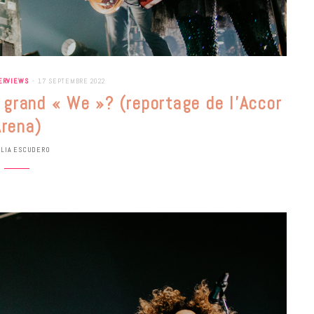
ERVIEWS
17 SEPTEMBRE 2022
n grand « We »? (reportage de l’Accor
Arena)
ULIA ESCUDERO
BONS PLANS
Les Eclatantes : une soirée entre
concerts, expos, kart, aéroplume…