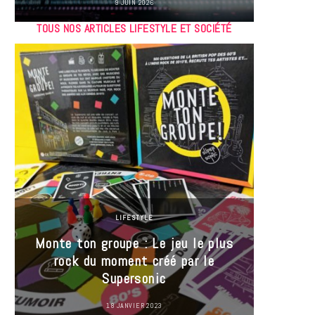
9 JUIN 2026
TOUS NOS ARTICLES LIFESTYLE ET SOCIÉTÉ
LIFESTYLE
Monte ton groupe : Le jeu le plus
35 Mi
rock du moment créé par le
« J’es
Supersonic
ma t
18 JANVIER 2023