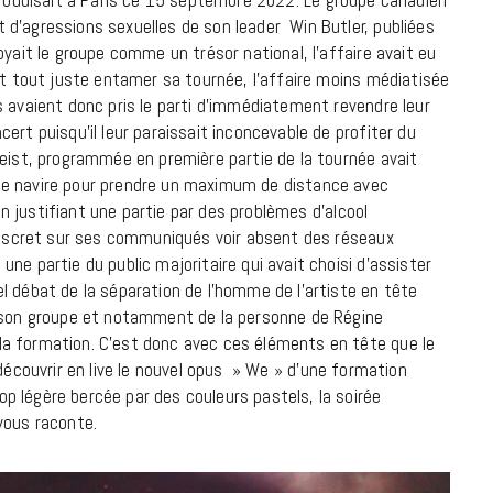
d’agressions sexuelles de son leader Win Butler, publiées
18 JUILLET 2026
oyait le groupe comme un trésor national, l’affaire avait eu
it tout juste entamer sa tournée, l’affaire moins médiatisée
s avaient donc pris le parti d’immédiatement revendre leur
ert puisqu’il leur paraissait inconcevable de profiter du
Feist, programmée en première partie de la tournée avait
le navire pour prendre un maximum de distance avec
 en justifiant une partie par des problèmes d’alcool
 discret sur ses communiqués voir absent des réseaux
ne partie du public majoritaire qui avait choisi d’assister
l débat de la séparation de l’homme de l’artiste en tête
e son groupe et notamment de la personne de Régine
a formation. C’est donc avec ces éléments en tête que le
écouvrir en live le nouvel opus » We » d’une formation
 légère bercée par des couleurs pastels, la soirée
CINÉMA ET SÉRIES
vous raconte.
Disclosure Day : le retour en grâce
de Steven Spielberg