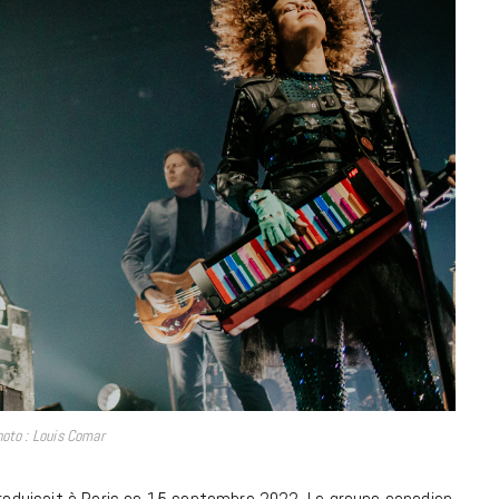
à la Cité des Sciences
14 DÉCEMBRE 2022
MUSIQUE
hoto : Louis Comar
Cage The Elephant, l’ivoire du rock
dévoile « Beaches In Tennessee »
oduisait à Paris ce 15 septembre 2022. Le groupe canadien