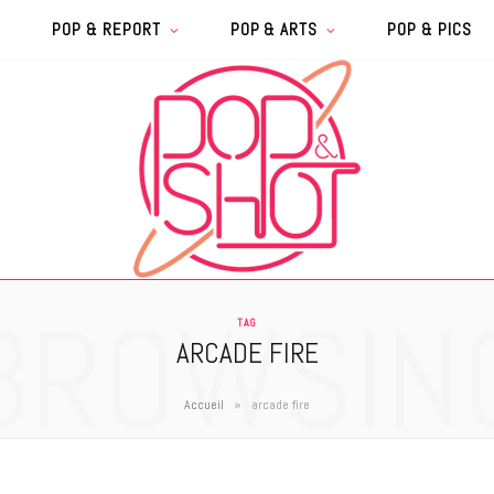
POP & REPORT
POP & ARTS
POP & PICS
BROWSIN
TAG
ARCADE FIRE
»
Accueil
arcade fire