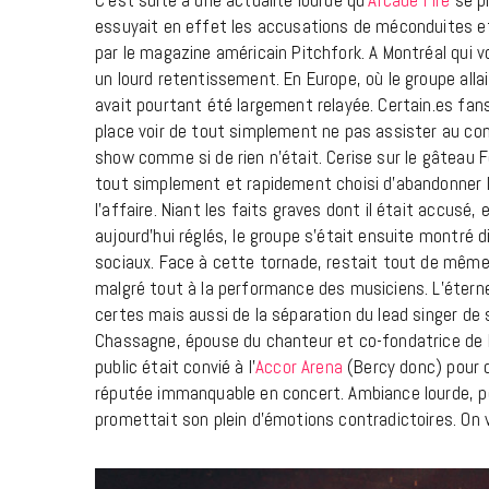
essuyait en effet les accusations de méconduites et 
par le magazine américain Pitchfork. A Montréal qui v
un lourd retentissement. En Europe, où le groupe alla
avait pourtant été largement relayée. Certain.es fan
place voir de tout simplement ne pas assister au conc
show comme si de rien n’était. Cerise sur le gâteau 
tout simplement et rapidement choisi d’abandonner 
l’affaire. Niant les faits graves dont il était accusé,
aujourd’hui réglés, le groupe s’était ensuite montré
sociaux. Face à cette tornade, restait tout de même u
malgré tout à la performance des musiciens. L’éterne
certes mais aussi de la séparation du lead singer d
Chassagne, épouse du chanteur et co-fondatrice de l
public était convié à l’
Accor Arena
(Bercy donc) pour d
réputée immanquable en concert. Ambiance lourde, pop
promettait son plein d’émotions contradictoires. On 