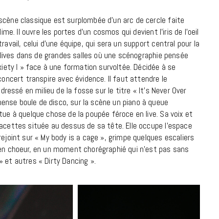
scène classique est surplombée d’un arc de cercle faite
ime. Il ouvre les portes d’un cosmos qui devient l’iris de l’oeil
ravail, celui d’une équipe, qui sera un support central pour la
de lives dans de grandes salles où une scénographie pensée
xiety I » face à une formation survoltée. Décidée à se
concert transpire avec évidence. Il faut attendre le
 dressé en milieu de la fosse sur le titre « It’s Never Over
ense boule de disco, sur la scène un piano à queue
tue à quelque chose de la poupée féroce en live. Sa voix et
facettes située au dessus de sa tête. Elle occupe l’espace
rejoint sur « My body is a cage », grimpe quelques escaliers
 en choeur, en un moment chorégraphié qui n’est pas sans
 et autres « Dirty Dancing ».