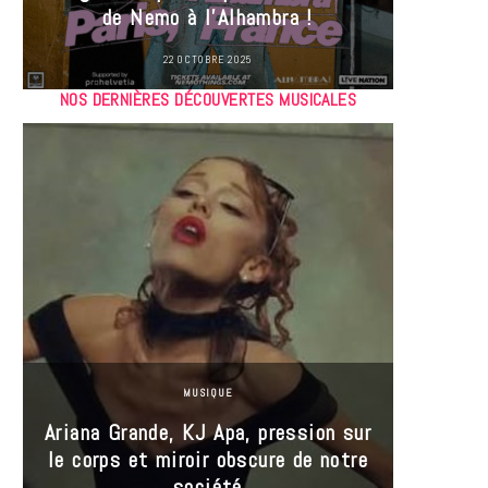
de Nemo à l’Alhambra !
22 OCTOBRE 2025
NOS DERNIÈRES DÉCOUVERTES MUSICALES
MUSIQUE
Ariana Grande, KJ Apa, pression sur
le corps et miroir obscure de notre
Les
société
réin