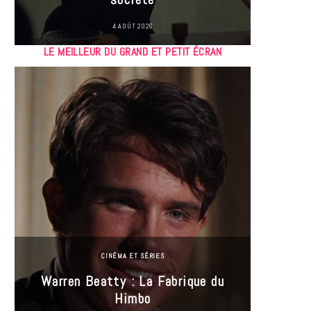
4 AOÛT 2026
LE MEILLEUR DU GRAND ET PETIT ÉCRAN
CINÉMA ET SÉRIES
Incel
Warren Beatty : La Fabrique du
genre i
Himbo