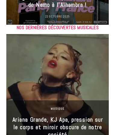
de Nemo à l’Alhambra !
22 OCTOBRE 2025
NOS DERNIÈRES DÉCOUVERTES MUSICALES
MUSIQUE
Ariana Grande, KJ Apa, pression sur
le corps et miroir obscure de notre
Les
société
réin