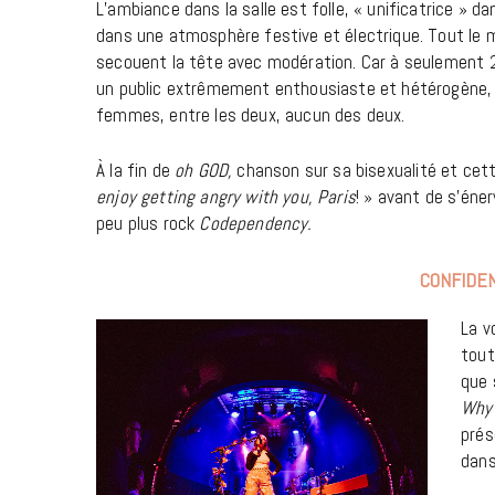
L’ambiance dans la salle est folle, « unificatrice » 
dans une atmosphère festive et électrique. Tout le m
secouent la tête avec modération. Car à seulement 26 
un public extrêmement enthousiaste et hétérogène,
femmes, entre les deux, aucun des deux.
À la fin de
oh GOD,
chanson sur sa bisexualité et cet
enjoy getting angry with you, Paris
! » avant de s’éne
peu plus rock
Codependency.
CONFIDE
La v
tout
que 
Why 
prés
dans