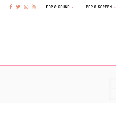
F
T
I
Y
POP & SOUND
POP & SCREEN
a
w
n
o
c
i
s
u
e
t
t
T
b
t
a
u
o
e
g
b
o
r
r
e
k
a