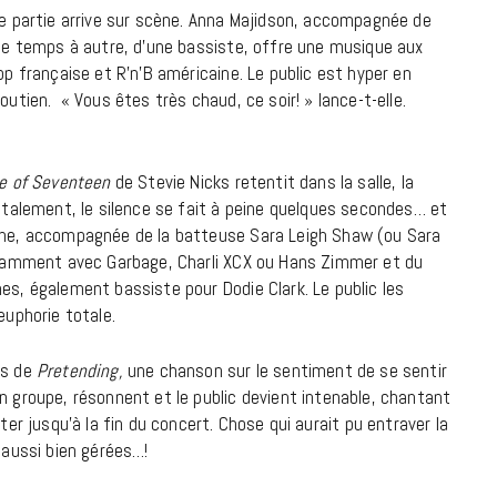
re partie arrive sur scène. Anna Majidson, accompagnée de
9 JUIN 2026
 de temps à autre, d’une bassiste, offre une musique aux
op française et R’n’B américaine. Le public est hyper en
outien. « Vous êtes très chaud, ce soir! » lance-t-elle.
e of Seventeen
de Stevie Nicks retentit dans la salle, la
utalement, le silence se fait à peine quelques secondes… et
ne, accompagnée de la batteuse Sara Leigh Shaw (ou Sara
otamment avec Garbage, Charli XCX ou Hans Zimmer et du
s, également bassiste pour Dodie Clark. Le public les
euphorie totale.
es de
Pretending,
une chanson sur le sentiment de se sentir
REPORTAGES ET INTERVIEWS
 groupe, résonnent et le public devient intenable, chantant
ter jusqu’à la fin du concert. Chose qui aurait pu entraver la
We Love Green se met au vert sur
 aussi bien gérées…!
la Montagne de Gorillaz