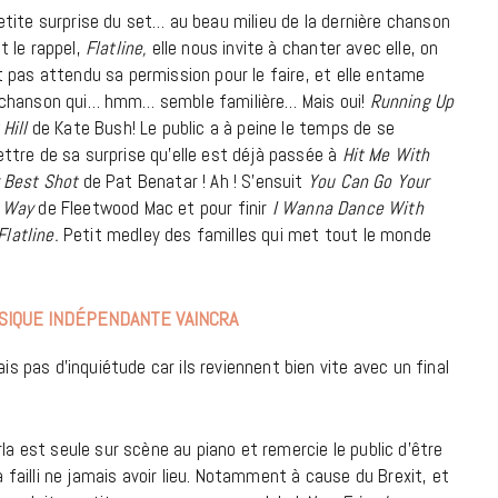
etite surprise du set… au beau milieu de la dernière chanson
t le rappel,
Flatline,
elle nous invite à chanter avec elle, on
t pas attendu sa permission pour le faire, et elle entame
chanson qui… hmm… semble familière… Mais oui!
Running Up
 Hill
de Kate Bush! Le public a à peine le temps de se
ttre de sa surprise qu’elle est déjà passée à
Hit Me With
 Best Shot
de Pat Benatar ! Ah ! S’ensuit
You Can Go Your
 Way
de Fleetwood Mac et pour finir
I Wanna Dance With
Flatline.
Petit medley des familles qui met tout le monde
MUSIQUE INDÉPENDANTE VAINCRA
is pas d’inquiétude car ils reviennent bien vite avec un final
rla est seule sur scène au piano et remercie le public d’être
a failli ne jamais avoir lieu. Notamment à cause du Brexit, et