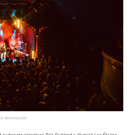
à la Cité des Sciences
14 DÉCEMBRE 2022
MUSIQUE
 Em Marcovecchio
Cage The Elephant, l’ivoire du rock
dévoile « Beaches In Tennessee »
 guitariste irlandaise Orla Gartland a illuminé Les Étoiles