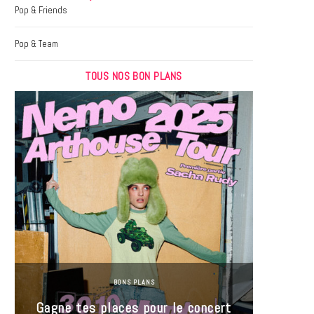
k
a
Pop & Friends
m
Pop & Team
TOUS NOS BON PLANS
BONS PLANS
Jeu-Co
Gagne tes places pour le concert
limit