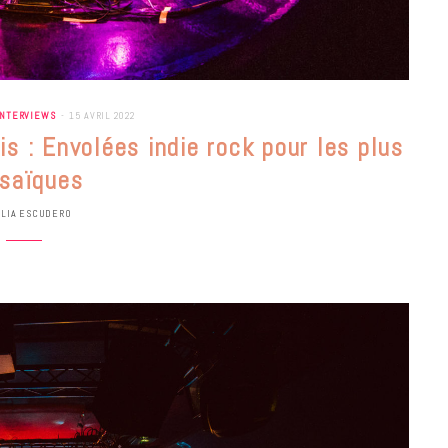
INTERVIEWS
15 AVRIL 2022
is : Envolées indie rock pour les plus
osaïques
ULIA ESCUDERO
BONS PLANS
Les Eclatantes : une soirée entre
concerts, expos, kart, aéroplume…