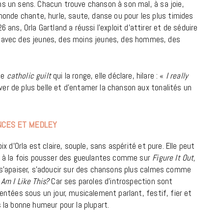
7 JUIN 2026
dans un sens. Chacun trouve chanson à son mal, à sa joie,
onde chante, hurle, saute, danse ou pour les plus timides
ans, Orla Gartland a réussi l’exploit d’attirer et de séduire
 avec des jeunes, des moins jeunes, des hommes, des
te
catholic guilt
qui la ronge, elle déclare, hilare : «
I really
rver de plus belle et d’entamer la chanson aux tonalités un
NCES ET MEDLEY
LIFESTYLE
oix d’Orla est claire, souple, sans aspérité et pure. Elle peut
Gainsbourg, toute une vie :
 à la fois pousser des gueulantes comme sur
Figure It Out,
documentaire plus Ginsburg que
s’apaiser, s’adoucir sur des chansons plus calmes comme
Gainsbarre à ne pas manquer sur
Am I Like This?
Car ses paroles d’introspection sont
entées sous un jour, musicalement parlant, festif, fier et
France 3
 la bonne humeur pour la plupart.
18 FÉVRIER 2021