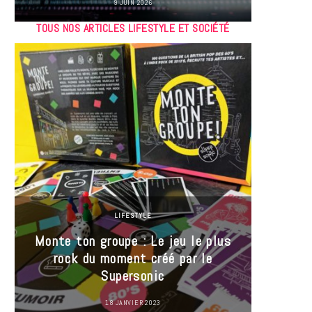
9 JUIN 2026
TOUS NOS ARTICLES LIFESTYLE ET SOCIÉTÉ
LIFESTYLE
Monte ton groupe : Le jeu le plus
35 Mi
rock du moment créé par le
« J’es
Supersonic
ma t
18 JANVIER 2023