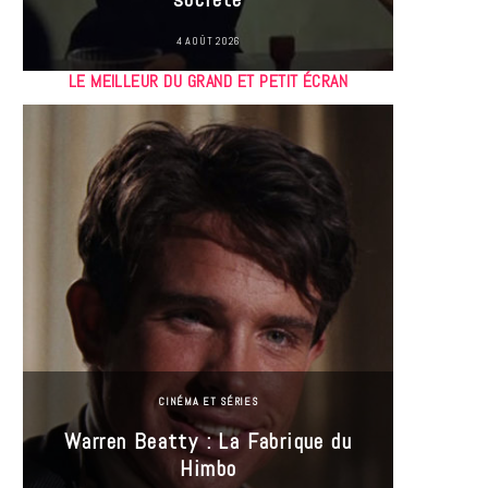
4 AOÛT 2026
LE MEILLEUR DU GRAND ET PETIT ÉCRAN
CINÉMA ET SÉRIES
Incel
Warren Beatty : La Fabrique du
genre i
Himbo