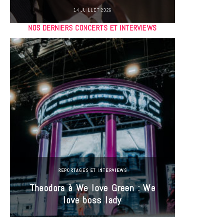
14 JUILLET 2026
NOS DERNIERS CONCERTS ET INTERVIEWS
REPORTAGES ET INTERVIEWS
Theodora à We love Green : We
Hayle
love boss lady
Gree