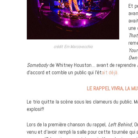
Et p
avan
avai
une 
That
reme
crédit Em Marcovecchio
Your
Own
Somebody
de Whitney Houston… avant de reprendre
d’accord et comble un public qui l’ét
ait déjà.
LE RAPPEL VIVRA, LA 
Le trio quitte la scène sous les clameurs du public. Ma
explosif!
Lors de la première chanson du rappel,
Left Behind,
O
venu et d’avoir rempli la salle pour cette tournée qui 