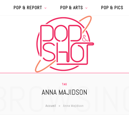
POP & REPORT
POP & ARTS
POP & PICS
BROWSIN
TAG
ANNA MAJIDSON
»
Accueil
Anna Majidson