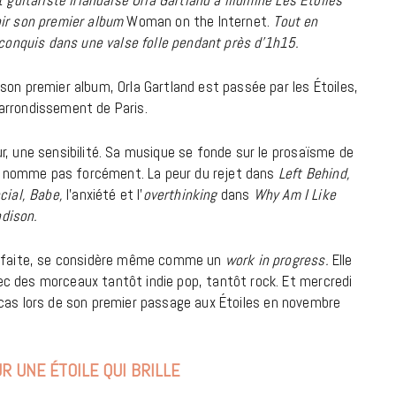
oir son premier album
Woman on the Internet.
Tout en
18 JUILLET 2026
à conquis dans une valse folle pendant près d’1h15.
son premier album, Orla Gartland est passée par les Étoiles,
arrondissement de Paris.
r, une sensibilité. Sa musique se fonde sur le prosaïsme de
 ne nomme pas forcément. La peur du rejet dans
Left Behind,
cial, Babe,
l’anxiété et l’
overthinking
dans
Why Am I Like
dison.
parfaite, se considère même comme un
work in progress.
Elle
c des morceaux tantôt indie pop, tantôt rock. Et mercredi
 le cas lors de son premier passage aux Étoiles en novembre
CINÉMA ET SÉRIES
Disclosure Day : le retour en grâce
R UNE ÉTOILE QUI BRILLE
de Steven Spielberg