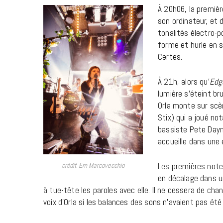
À 20h06, la premiè
son ordinateur, et
tonalités électro-p
forme et hurle en s
Certes.
À 21h, alors qu’
Edg
lumière s’éteint br
Orla monte sur scè
Stix) qui a joué n
bassiste Pete Dayne
accueille dans une 
Les premières not
crédit Em Marcovecchio
en décalage dans un
à tue-tête les paroles avec elle. Il ne cessera de chan
voix d’Orla si les balances des sons n’avaient pas été