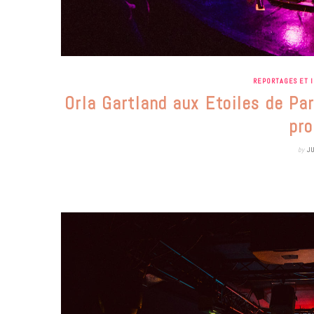
REPORTAGES ET 
Orla Gartland aux Etoiles de Par
pr
by
J