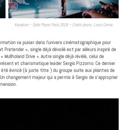
9 JUIN 2026
Kasabian – Salle Pleyel Paris 2026 – Crédit photo : Louis Comar
ormation va puiser dans l’univers cinématographique pour
t Pretender », single déjà dévoilé est par ailleurs inspiré de
« Mullholand Drive ». Autre single déjà révélé, celui de
présent et charismatique leader Sergio Pizzorno. Ce dernier
 été évincé (à juste titre ) du groupe suite aux plaintes de
Un changement majeur qui a permis à Sergio de s’approprier
imension.
REPORTAGES ET INTERVIEWS
We Love Green se met au vert sur
la Montagne de Gorillaz