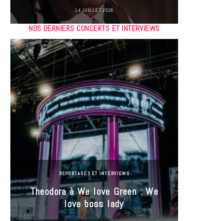
14 JUILLET 2026
NOS DERNIERS CONCERTS ET INTERVIEWS
REPORTAGES ET INTERVIEWS
Theodora à We love Green : We
Hayle
love boss lady
Gree