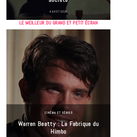
4 AOÛT 2026
LE MEILLEUR DU GRAND ET PETIT ÉCRAN
CINÉMA ET SÉRIES
Incel
Warren Beatty : La Fabrique du
genre i
Himbo