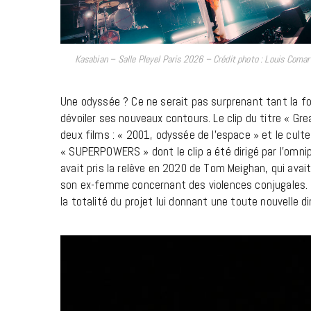
Kasabian – Salle Pleyel Paris 2026 – Crédit photo : Louis Comar
Une odyssée ? Ce ne serait pas surprenant tant la f
dévoiler ses nouveaux contours. Le clip du titre « Grea
deux films : « 2001, odyssée de l’espace » et le culte 
« SUPERPOWERS » dont le clip a été dirigé par l’omni
avait pris la relève en 2020 de Tom Meighan, qui avait
son ex-femme concernant des violences conjugales. 
la totalité du projet lui donnant une toute nouvelle d