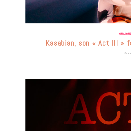
MUSIQU
Kasabian, son « Act III » f
by
J