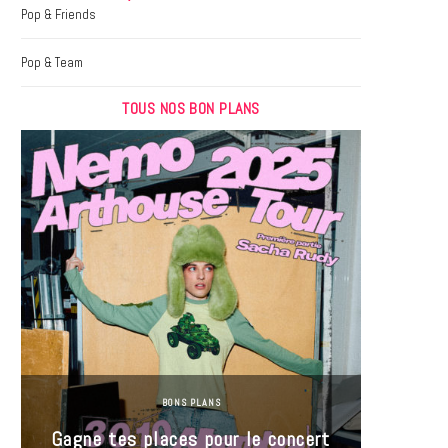
k
a
Pop & Friends
m
Pop & Team
TOUS NOS BON PLANS
BONS PLANS
Jeu-Co
Gagne tes places pour le concert
limit