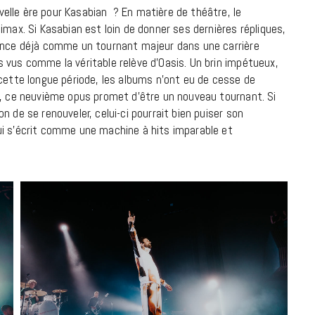
elle ère pour Kasabian ? En matière de théâtre, le
imax. Si Kasabian est loin de donner ses dernières répliques,
18 JUILLET 2026
nonce déjà comme un tournant majeur dans une carrière
 vus comme la véritable relève d’Oasis. Un brin impétueux,
 cette longue période, les albums n’ont eu de cesse de
s, ce neuvième opus promet d’être un nouveau tournant. Si
 de se renouveler, celui-ci pourrait bien puiser son
ui s’écrit comme une machine à hits imparable et
CINÉMA ET SÉRIES
Disclosure Day : le retour en grâce
de Steven Spielberg