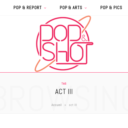
POP & REPORT
POP & ARTS
POP & PICS
BROWSIN
TAG
ACT III
»
Accueil
act III