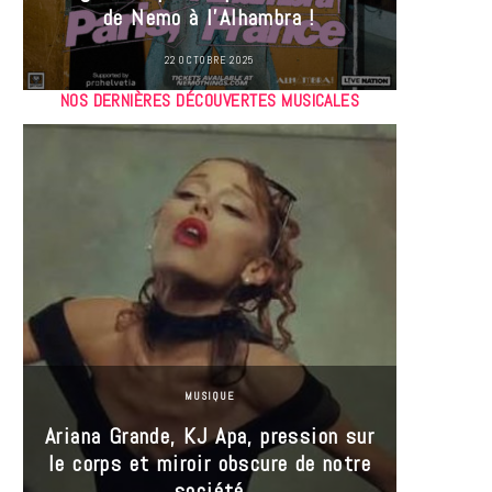
de Nemo à l’Alhambra !
22 OCTOBRE 2025
NOS DERNIÈRES DÉCOUVERTES MUSICALES
MUSIQUE
Ariana Grande, KJ Apa, pression sur
le corps et miroir obscure de notre
Les
société
réin