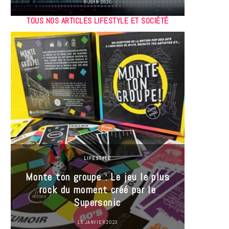
9 JUIN 2026
TOUS NOS ARTICLES LIFESTYLE ET SOCIÉTÉ
LIFESTYLE
Monte ton groupe : Le jeu le plus
35 Mi
rock du moment créé par le
« J’es
Supersonic
ma t
18 JANVIER 2023