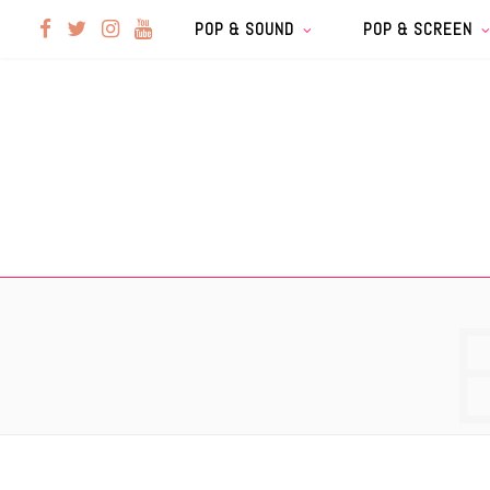
F
T
I
Y
POP & SOUND
POP & SCREEN
a
w
n
o
c
i
s
u
e
t
t
T
b
t
a
u
o
e
g
b
o
r
r
e
k
a