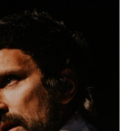
7 JUIN 2026
LIFESTYLE
Gainsbourg, toute une vie :
documentaire plus Ginsburg que
Gainsbarre à ne pas manquer sur
France 3
18 FÉVRIER 2021