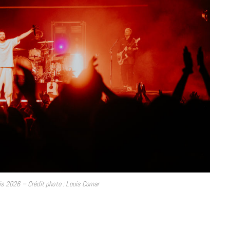
à la Cité des Sciences
14 DÉCEMBRE 2022
is 2026 – Crédit photo : Louis Comar
MUSIQUE
Cage The Elephant, l’ivoire du rock
dévoile « Beaches In Tennessee »