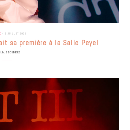
E
3 JUILLET 2026
ait sa première à la Salle Peyel
ULIA ESCUDERO
BONS PLANS
Les Eclatantes : une soirée entre
concerts, expos, kart, aéroplume…