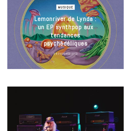
MUSIQUE
Lemonriver de Lynda :
un EP synthpop aux
tendances
psychédéliques
9 NOVEMBRE 2022