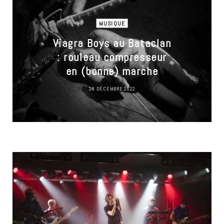
MUSIQUE
Viagra Boys au Bataclan
: rouleau compresseur
en (bonne) marche
28 DÉCEMBRE 2022