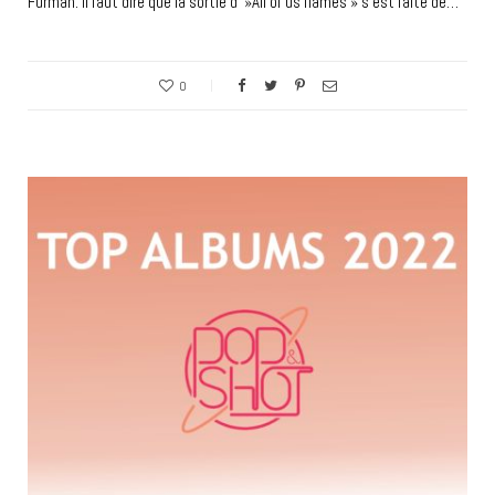
Furman. Il faut dire que la sortie d' »All of us flames » s’est faite de…
0