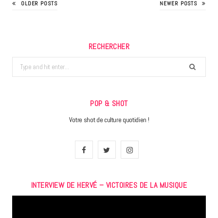
OLDER POSTS
NEWER POSTS
RECHERCHER
Search
for:
POP & SHOT
Votre shot de culture quotidien !
F
T
I
a
w
n
INTERVIEW DE HERVÉ – VICTOIRES DE LA MUSIQUE
c
i
s
Lecteur
e
t
t
vidéo