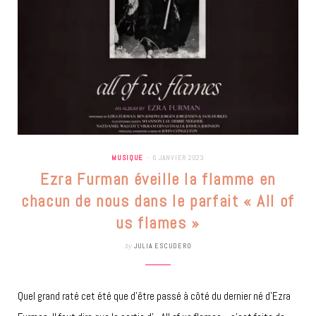
MUSIQUE
6 JANVIER 2023
Ezra Furman éveille la flamme en
chacun de nous dans le parfait « All of
us flames »
by
JULIA ESCUDERO
Quel grand raté cet été que d’être passé à côté du dernier né d’Ezra