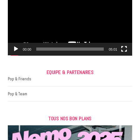
b
t
a
o
e
g
o
r
r
k
a
m
00:00
05:01
EQUIPE & PARTENAIRES
Pop & Friends
Pop & Team
TOUS NOS BON PLANS