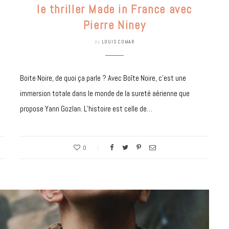
7 JUIN 2026
le thriller Made in France avec
Pierre Niney
by
LOUIS COMAR
Boite Noire, de quoi ça parle ? Avec Boîte Noire, c’est une
immersion totale dans le monde de la sureté aérienne que
propose Yann Gozlan. L’histoire est celle de…
LIFESTYLE
0
Gainsbourg, toute une vie :
documentaire plus Ginsburg que
Gainsbarre à ne pas manquer sur
France 3
18 FÉVRIER 2021