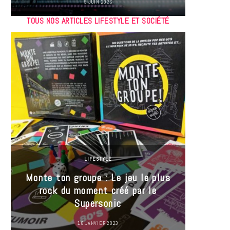
9 JUIN 2026
TOUS NOS ARTICLES LIFESTYLE ET SOCIÉTÉ
LIFESTYLE
Monte ton groupe : Le jeu le plus
35 Mi
rock du moment créé par le
« J’es
Supersonic
ma t
18 JANVIER 2023