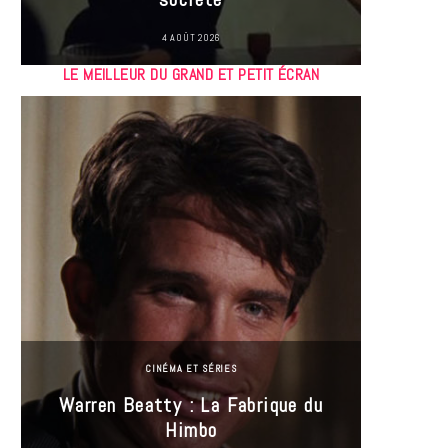
4 AOÛT 2026
LE MEILLEUR DU GRAND ET PETIT ÉCRAN
CINÉMA ET SÉRIES
Incel
Warren Beatty : La Fabrique du
genre i
Himbo