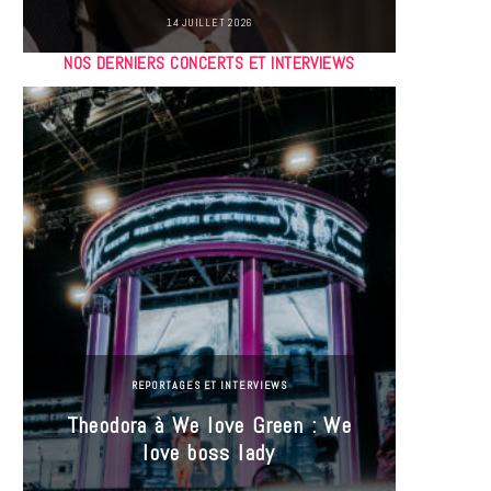
14 JUILLET 2026
NOS DERNIERS CONCERTS ET INTERVIEWS
REPORTAGES ET INTERVIEWS
Theodora à We love Green : We
Hayle
love boss lady
Gree