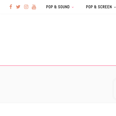
F
T
I
Y
POP & SOUND
POP & SCREEN
a
w
n
o
c
i
s
u
e
t
t
T
b
t
a
u
o
e
g
b
o
r
r
e
k
a