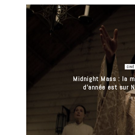
m
CINÉ
Midnight Mass : la me
d’année est sur N
28 