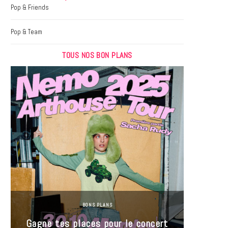
k
a
Pop & Friends
m
Pop & Team
TOUS NOS BON PLANS
BONS PLANS
Jeu-Co
Gagne tes places pour le concert
limit