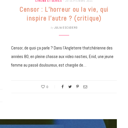
CINÉMA ET SÉRIES
20 SEPTEMBRE 2021
à la Cité des Sciences
Censor : L’horreur ou la vie, qui
14 DÉCEMBRE 2022
inspire l’autre ? (critique)
by
JULIA ESCUDERO
Censor, de quoi ça parle ? Dans l’Angleterre thatchérienne des
années 80, en pleine chasse aux video nasties, Enid, une jeune
femme au passé douloureux, est chargée de…
0
MUSIQUE
Cage The Elephant, l’ivoire du rock
dévoile « Beaches In Tennessee »