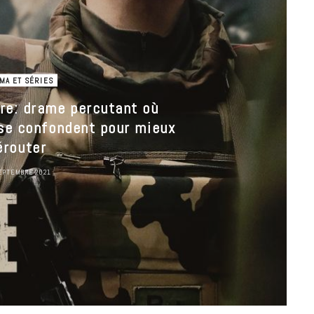
MA ET SÉRIES
re: drame percutant où
 se confondent pour mieux
érouter
EPTEMBRE 2021