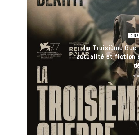
CINÉ
La Troisième Guer
actualité et fiction
d
13 S