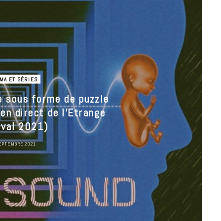
18 JUILLET 2026
MA ET SÉRIES
e sous forme de puzzle
en direct de l’Etrange
ival 2021)
EPTEMBRE 2021
CINÉMA ET SÉRIES
Disclosure Day : le retour en grâce
de Steven Spielberg