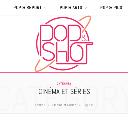
POP & REPORT
POP & ARTS
POP & PICS
CATEGOR
CATEGORY
CINÉMA ET SÉRIES
»
»
Accueil
Cinéma et Séries
Page 8