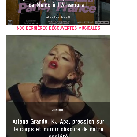
de Nemo à l’Alhambra !
22 OCTOBRE 2025
NOS DERNIÈRES DÉCOUVERTES MUSICALES
MUSIQUE
Ariana Grande, KJ Apa, pression sur
le corps et miroir obscure de notre
Les
société
réin