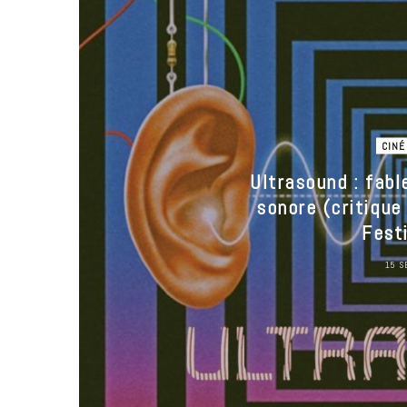
CINÉ
Ultrasound : fabl
sonore (critique 
Fest
15 S