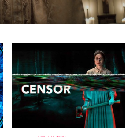
BONS PLANS
Les Eclatantes : une soirée entre
concerts, expos, kart, aéroplume…