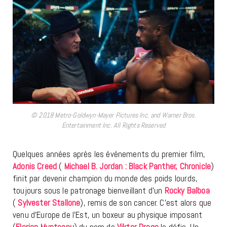
© 2018 Metro-Goldwyn-Mayer Pictures Inc. and Warner Bros.
Entertainment Inc. All Rights Reserved
Quelques années après les événements du premier film,
Adonis Creed
(
Michael B. Jordan : Black Panther, Chronicle
)
finit par devenir champion du monde des poids lourds,
toujours sous le patronage bienveillant d’un
Rocky Balboa
(
Sylvester Stallone
), remis de son cancer. C’est alors que
venu d’Europe de l’Est, un boxeur au physique imposant
(
Florian Munteanu
) du nom de
Viktor Drago
le défie. Un