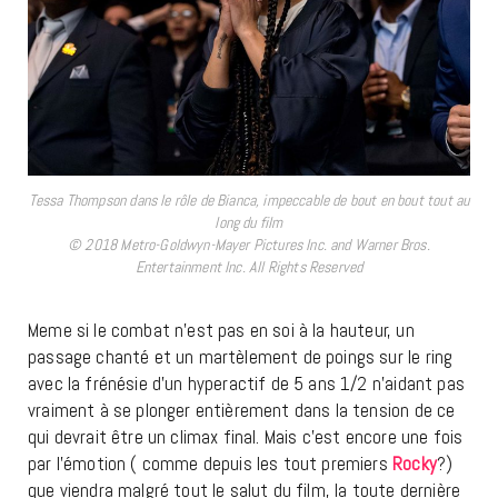
Tessa Thompson dans le rôle de Bianca, impeccable de bout en bout tout au
long du film
© 2018 Metro-Goldwyn-Mayer Pictures Inc. and Warner Bros.
Entertainment Inc. All Rights Reserved
Meme si le combat n’est pas en soi à la hauteur, un
passage chanté et un martèlement de poings sur le ring
avec la frénésie d’un hyperactif de 5 ans 1/2 n’aidant pas
vraiment à se plonger entièrement dans la tension de ce
qui devrait être un climax final. Mais c’est encore une fois
par l’émotion ( comme depuis les tout premiers
Rocky
?)
que viendra malgré tout le salut du film, la toute dernière