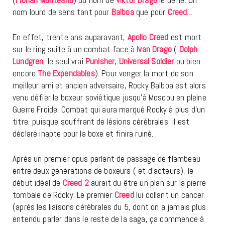
nom lourd de sens tant pour
Balboa
que pour
Creed
…
En effet, trente ans auparavant,
Apollo Creed
est mort
sur le ring suite à un combat face à
Ivan Drago
(
Dolph
Lundgren
, le seul vrai
Punisher
,
Universal Soldier
ou bien
encore
The Expendables
). Pour venger la mort de son
meilleur ami et ancien adversaire, Rocky Balboa est alors
venu défier le boxeur soviétique jusqu’à Moscou en pleine
Guerre Froide. Combat qui aura marqué Rocky à plus d’un
titre, puisque souffrant de lésions cérébrales, il est
déclaré inapte pour la boxe et finira ruiné.
Après un premier opus parlant de passage de flambeau
entre deux générations de boxeurs ( et d’acteurs), le
début idéal de
Creed 2
aurait du être un plan sur la pierre
tombale de Rocky. Le premier
Creed
lui collant un cancer
(après les liaisons cérébrales du 5, dont on a jamais plus
entendu parler dans le reste de la saga, ça commence à