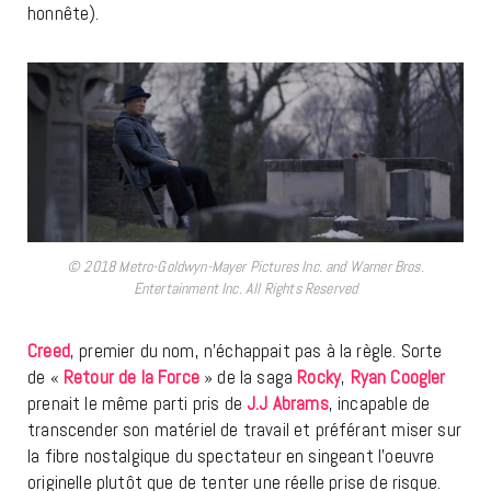
honnête).
© 2018 Metro-Goldwyn-Mayer Pictures Inc. and Warner Bros.
Entertainment Inc. All Rights Reserved
Creed
, premier du nom, n’échappait pas à la règle. Sorte
de «
Retour de la Force
» de la saga
Rocky
,
Ryan Coogler
prenait le même parti pris de
J.J Abrams
, incapable de
transcender son matériel de travail et préférant miser sur
la fibre nostalgique du spectateur en singeant l’oeuvre
originelle plutôt que de tenter une réelle prise de risque.