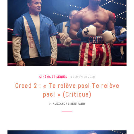
CINÉMA ET SÉRIES
13 JANVIER 2019
Creed 2 : « Te relève pas! Te relève
pas! » (Critique)
by
ALEXANDRE BERTRAND