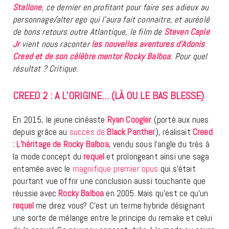
Stallone
, ce dernier en profitant pour faire ses adieux au
personnage/alter ego qui l’aura fait connaitre, et auréolé
de bons retours outre Atlantique, le film de
Steven Caple
Jr
vient nous raconter
les nouvelles aventures d’Adonis
Creed et de son célèbre mentor Rocky Balboa
. Pour quel
résultat ? Critique.
CREED 2 : A L’ORIGINE… (LÀ OU LE BAS BLESSE)
En 2015, le jeune cinéaste
Ryan Coogler
(porté aux nues
depuis grâce au
succès de
Black Panther
), réalisait
Creed
: L’héritage de Rocky Balboa
, vendu sous l’angle du très à
la mode concept du
requel
et prolongeant ainsi une saga
entamée avec le
magnifique premier opus
qui s’était
pourtant vue offrir une conclusion aussi touchante que
réussie avec
Rocky Balboa
en 2005. Mais qu’est ce qu’un
requel
me direz vous? C’est un terme hybride désignant
une sorte de mélange entre le principe du remake et celui