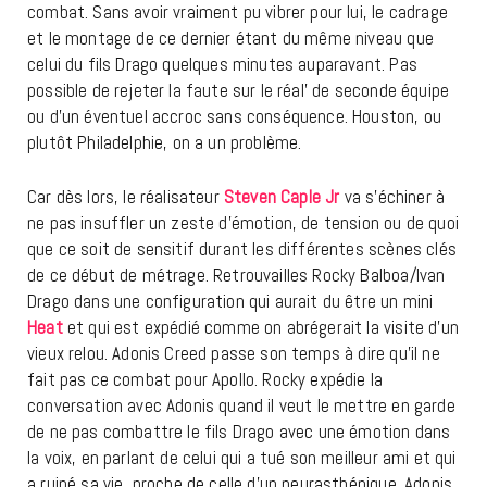
combat. Sans avoir vraiment pu vibrer pour lui, le cadrage
et le montage de ce dernier étant du même niveau que
celui du fils Drago quelques minutes auparavant. Pas
possible de rejeter la faute sur le réal’ de seconde équipe
ou d’un éventuel accroc sans conséquence. Houston, ou
plutôt Philadelphie, on a un problème.
Car dès lors, le réalisateur
Steven Caple Jr
va s’échiner à
ne pas insuffler un zeste d’émotion, de tension ou de quoi
que ce soit de sensitif durant les différentes scènes clés
de ce début de métrage. Retrouvailles Rocky Balboa/Ivan
Drago dans une configuration qui aurait du être un mini
Heat
et qui est expédié comme on abrégerait la visite d’un
vieux relou. Adonis Creed passe son temps à dire qu’il ne
fait pas ce combat pour Apollo. Rocky expédie la
conversation avec Adonis quand il veut le mettre en garde
de ne pas combattre le fils Drago avec une émotion dans
la voix, en parlant de celui qui a tué son meilleur ami et qui
a ruiné sa vie, proche de celle d’un neurasthénique. Adonis