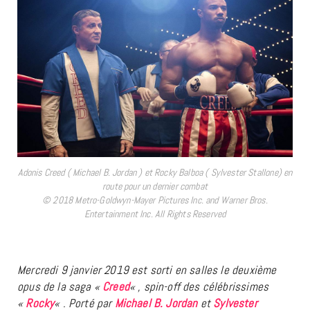
Adonis Creed ( Michael B. Jordan ) et Rocky Balboa ( Sylvester Stallone) en
route pour un dernier combat
© 2018 Metro-Goldwyn-Mayer Pictures Inc. and Warner Bros.
Entertainment Inc. All Rights Reserved
Mercredi 9 janvier 2019 est sorti en salles le deuxième
opus de la saga «
Creed
« , spin-off des célébrissimes
«
Rocky
« . Porté par
Michael B. Jordan
et
Sylvester