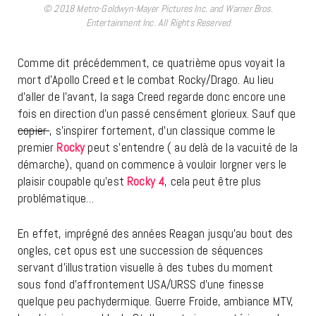
© 2018 Metro-Goldwyn-Mayer Pictures Inc. and Warner Bros.
Entertainment Inc. All Rights Reserved
Comme dit précédemment, ce quatrième opus voyait la
mort d’Apollo Creed et le combat Rocky/Drago. Au lieu
d’aller de l’avant, la saga Creed regarde donc encore une
fois en direction d’un passé censément glorieux. Sauf que
copier
, s’inspirer fortement, d’un classique comme le
premier
Rocky
peut s’entendre ( au delà de la vacuité de la
démarche), quand on commence à vouloir lorgner vers le
plaisir coupable qu’est
Rocky 4
, cela peut être plus
problématique…
En effet, imprégné des années Reagan jusqu’au bout des
ongles, cet opus est une succession de séquences
servant d’illustration visuelle à des tubes du moment
sous fond d’affrontement USA/URSS d’une finesse
quelque peu pachydermique. Guerre Froide, ambiance MTV,