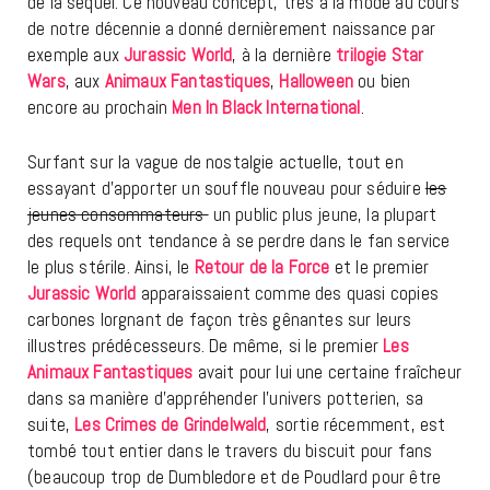
de la sequel. Ce nouveau concept, très à la mode au cours
de notre décennie a donné dernièrement naissance par
exemple aux
Jurassic World
, à la dernière
trilogie Star
Wars
, aux
Animaux Fantastiques
,
Halloween
ou bien
encore au prochain
Men In Black International
.
Surfant sur la vague de nostalgie actuelle, tout en
essayant d’apporter un souffle nouveau pour séduire
les
jeunes consommateurs
un public plus jeune, la plupart
des requels ont tendance à se perdre dans le fan service
le plus stérile. Ainsi, le
Retour de la Force
et le premier
Jurassic World
apparaissaient comme des quasi copies
carbones lorgnant de façon très gênantes sur leurs
illustres prédécesseurs. De même, si le premier
Les
Animaux Fantastiques
avait pour lui une certaine fraîcheur
dans sa manière d’appréhender l’univers potterien, sa
suite,
Les Crimes de Grindelwald
, sortie récemment, est
tombé tout entier dans le travers du biscuit pour fans
(beaucoup trop de Dumbledore et de Poudlard pour être