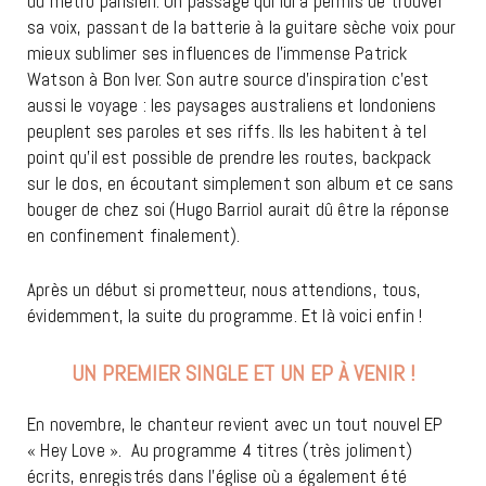
du métro parisien. Un passage qui lui a permis de trouver
sa voix, passant de la batterie à la guitare sèche voix pour
mieux sublimer ses influences de l’immense Patrick
Watson à Bon Iver. Son autre source d’inspiration c’est
aussi le voyage : les paysages australiens et londoniens
peuplent ses paroles et ses riffs. Ils les habitent à tel
point qu’il est possible de prendre les routes, backpack
sur le dos, en écoutant simplement son album et ce sans
bouger de chez soi (Hugo Barriol aurait dû être la réponse
en confinement finalement).
Après un début si prometteur, nous attendions, tous,
évidemment, la suite du programme. Et là voici enfin !
UN PREMIER SINGLE ET UN EP À VENIR !
En novembre, le chanteur revient avec un tout nouvel EP
« Hey Love ». Au programme 4 titres (très joliment)
écrits, enregistrés dans l’église où a également été