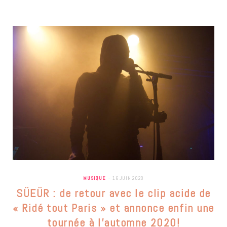
MUSIQUE
16 JUIN 2020
SÜEÜR : de retour avec le clip acide de
« Ridé tout Paris » et annonce enfin une
tournée à l’automne 2020!