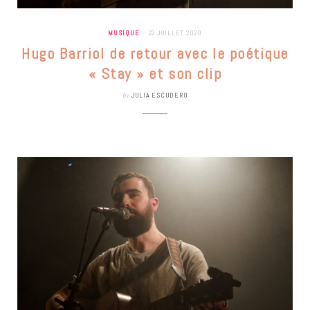
MUSIQUE
22 JUILLET 2020
Hugo Barriol de retour avec le poétique
« Stay » et son clip
by
JULIA ESCUDERO