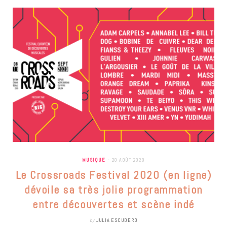
MUSIQUE
20 AOÛT 2020
Le Crossroads Festival 2020 (en ligne)
dévoile sa très jolie programmation
entre découvertes et scène indé
by
JULIA ESCUDERO