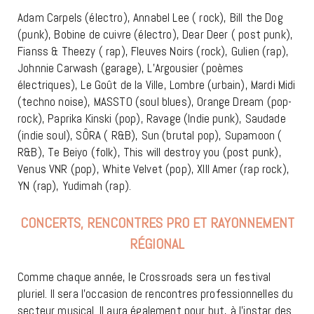
Adam Carpels (électro), Annabel Lee ( rock), Bill the Dog
(punk), Bobine de cuivre (électro), Dear Deer ( post punk),
Fianss & Theezy ( rap), Fleuves Noirs (rock), Gulien (rap),
Johnnie Carwash (garage), L’Argousier (poèmes
électriques), Le Goût de la Ville, Lombre (urbain), Mardi Midi
(techno noise), MASSTO (soul blues), Orange Dream (pop-
rock), Paprika Kinski (pop), Ravage (Indie punk), Saudade
(indie soul), SÔRA ( R&B), Sun (brutal pop), Supamoon (
R&B), Te Beiyo (folk), This will destroy you (post punk),
Venus VNR (pop), White Velvet (pop), XIII Amer (rap rock),
YN (rap), Yudimah (rap).
CONCERTS, RENCONTRES PRO ET RAYONNEMENT
RÉGIONAL
Comme chaque année, le Crossroads sera un festival
pluriel. Il sera l’occasion de rencontres professionnelles du
secteur musical. Il aura également pour but, à l’instar des