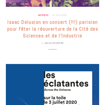
MUSIQUE
30 JUIN 2020
Isaac Delusion en concert (!!!) parisien
pour fêter la réouverture de la Cité des
Sciences et de l’Industrie
by
JULIA ESCUDERO