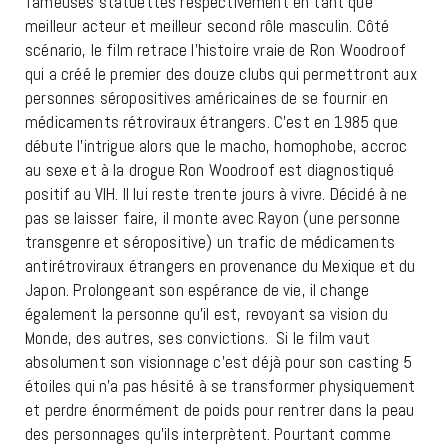
fameuses statuettes respectivement en tant que
meilleur acteur et meilleur second rôle masculin. Côté
scénario, le film retrace l’histoire vraie de Ron Woodroof
qui a créé le premier des douze clubs qui permettront aux
personnes séropositives américaines de se fournir en
médicaments rétroviraux étrangers. C’est en 1985 que
débute l’intrigue alors que le macho, homophobe, accroc
au sexe et à la drogue Ron Woodroof est diagnostiqué
positif au VIH. Il lui reste trente jours à vivre. Décidé à ne
pas se laisser faire, il monte avec Rayon (une personne
transgenre et séropositive) un trafic de médicaments
antirétroviraux étrangers en provenance du Mexique et du
Japon. Prolongeant son espérance de vie, il change
également la personne qu’il est, revoyant sa vision du
Monde, des autres, ses convictions. Si le film vaut
absolument son visionnage c’est déjà pour son casting 5
étoiles qui n’a pas hésité à se transformer physiquement
et perdre énormément de poids pour rentrer dans la peau
des personnages qu’ils interprètent. Pourtant comme