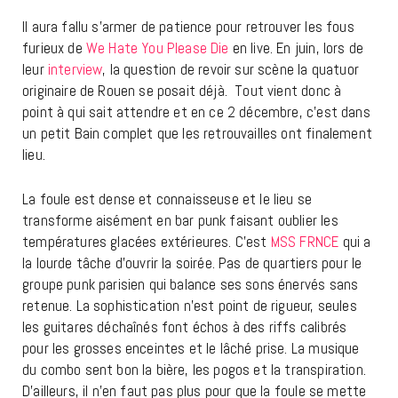
Il aura fallu s’armer de patience pour retrouver les fous
furieux de
We Hate You Please Die
en live. En juin, lors de
leur
interview
, la question de revoir sur scène la quatuor
originaire de Rouen se posait déjà. Tout vient donc à
point à qui sait attendre et en ce 2 décembre, c’est dans
un petit Bain complet que les retrouvailles ont finalement
lieu.
La foule est dense et connaisseuse et le lieu se
transforme aisément en bar punk faisant oublier les
températures glacées extérieures. C’est
MSS FRNCE
qui a
la lourde tâche d’ouvrir la soirée. Pas de quartiers pour le
groupe punk parisien qui balance ses sons énervés sans
retenue. La sophistication n’est point de rigueur, seules
les guitares déchaînés font échos à des riffs calibrés
pour les grosses enceintes et le lâché prise. La musique
du combo sent bon la bière, les pogos et la transpiration.
D’ailleurs, il n’en faut pas plus pour que la foule se mette