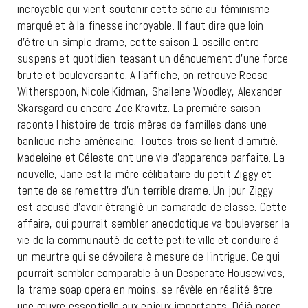
incroyable qui vient soutenir cette série au féminisme
marqué et à la finesse incroyable. Il faut dire que loin
d’être un simple drame, cette saison 1 oscille entre
suspens et quotidien teasant un dénouement d’une force
brute et bouleversante. A l’affiche, on retrouve Reese
Witherspoon, Nicole Kidman, Shailene Woodley, Alexander
Skarsgard ou encore Zoë Kravitz. La première saison
raconte l’histoire de trois mères de familles dans une
banlieue riche américaine. Toutes trois se lient d’amitié.
Madeleine et Céleste ont une vie d’apparence parfaite. La
nouvelle, Jane est la mère célibataire du petit Ziggy et
tente de se remettre d’un terrible drame. Un jour Ziggy
est accusé d’avoir étranglé un camarade de classe. Cette
affaire, qui pourrait sembler anecdotique va bouleverser la
vie de la communauté de cette petite ville et conduire à
un meurtre qui se dévoilera à mesure de l’intrigue. Ce qui
pourrait sembler comparable à un Desperate Housewives,
la trame soap opera en moins, se révèle en réalité être
une œuvre essentielle aux enjeux importants. Déjà parce