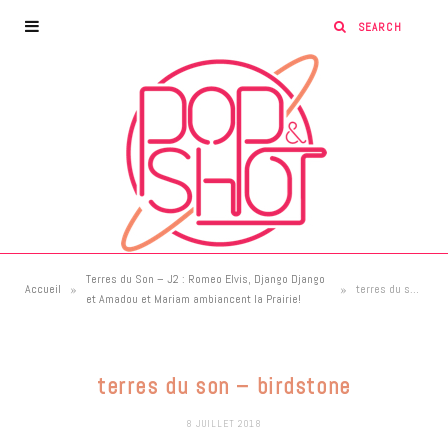
Terres du Son – J2 : Romeo Elvis, Django Django
»
»
Accueil
terres du son – birdstone
et Amadou et Mariam ambiancent la Prairie!
terres du son – birdstone
8 JUILLET 2018