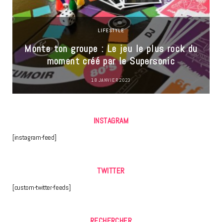
LIFESTYLE
Monte ton groupe : Le jeu le plus rock du
moment créé par le Supersonic
18 JANVIER 2023
INSTAGRAM
[instagram-feed]
TWITTER
[custom-twitter-feeds]
RECHERCHER