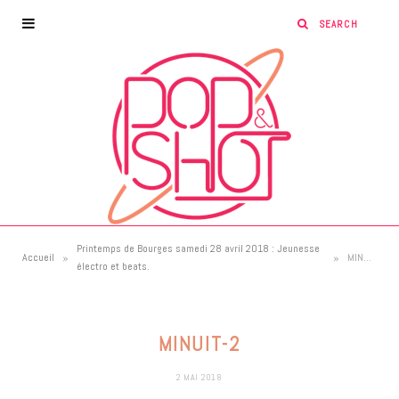
Printemps de Bourges samedi 28 avril 2018 : Jeunesse
»
»
Accueil
MINUIT-2
électro et beats.
MINUIT-2
2 MAI 2018