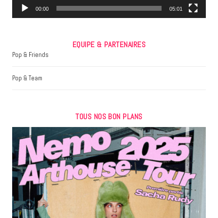
m
00:00
05:01
EQUIPE & PARTENAIRES
Pop & Friends
Pop & Team
TOUS NOS BON PLANS