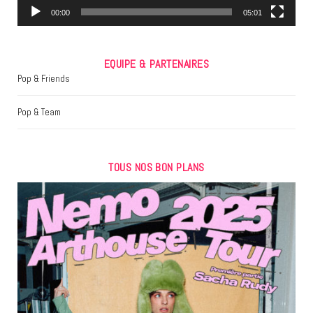
m
00:00
05:01
EQUIPE & PARTENAIRES
Pop & Friends
Pop & Team
TOUS NOS BON PLANS