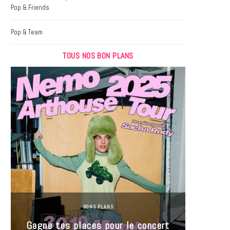
k
a
Pop & Friends
m
Pop & Team
TOUS NOS BON PLANS
BONS PLANS
Jeu-Co
Gagne tes places pour le concert
limit