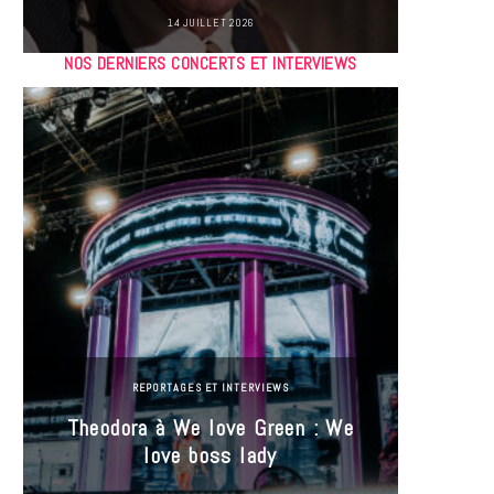
14 JUILLET 2026
NOS DERNIERS CONCERTS ET INTERVIEWS
REPORTAGES ET INTERVIEWS
Theodora à We love Green : We
Hayle
love boss lady
Gree