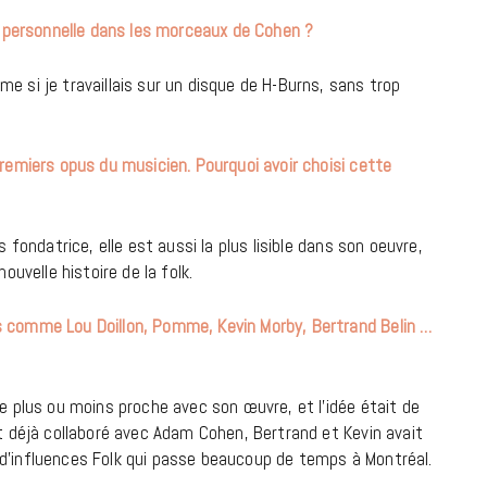
9 JUIN 2026
personnelle dans les morceaux de Cohen ?
 si je travaillais sur un disque de H-Burns, sans trop
premiers opus du musicien. Pourquoi avoir choisi cette
 fondatrice, elle est aussi la plus lisible dans son oeuvre,
ouvelle histoire de la folk.
s comme Lou Doillon, Pomme, Kevin Morby, Bertrand Belin …
REPORTAGES ET INTERVIEWS
de plus ou moins proche avec son œuvre, et l’idée était de
We Love Green se met au vert sur
it déjà collaboré avec Adam Cohen, Bertrand et Kevin avait
la Montagne de Gorillaz
 d’influences Folk qui passe beaucoup de temps à Montréal.