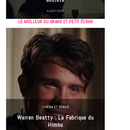
4 AOÛT 2026
LE MEILLEUR DU GRAND ET PETIT ÉCRAN
CINÉMA ET SÉRIES
Incel
Warren Beatty : La Fabrique du
genre i
Himbo