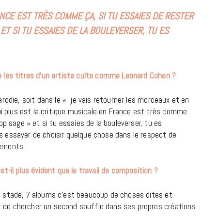
ANCE EST TRÈS COMME ÇA, SI TU ESSAIES DE RESTER
18 JUILLET 2026
 ET SI TU ESSAIES DE LA BOULEVERSER, TU ES
re les titres d’un artiste culte comme Leonard Cohen ?
arodie, soit dans le « je vais retourner les morceaux et en
i plus est la critique musicale en France est très comme
rop sage » et si tu essaies de la bouleverser, tu es
is essayer de choisir quelque chose dans le respect de
gements.
est-il plus évident que le travail de composition ?
CINÉMA ET SÉRIES
ce stade, 7 albums c’est beaucoup de choses dites et
Disclosure Day : le retour en grâce
t de chercher un second souffle dans ses propres créations.
de Steven Spielberg