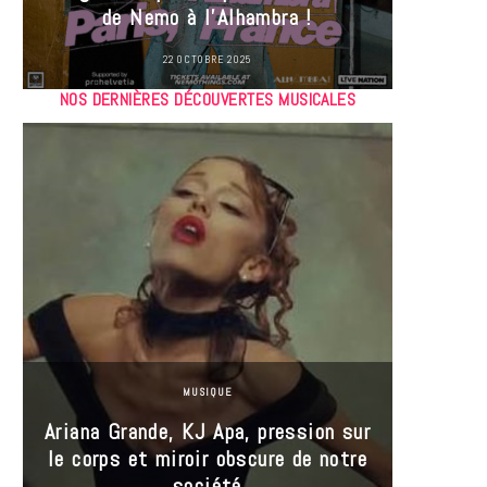
de Nemo à l’Alhambra !
22 OCTOBRE 2025
NOS DERNIÈRES DÉCOUVERTES MUSICALES
MUSIQUE
Ariana Grande, KJ Apa, pression sur
le corps et miroir obscure de notre
Les
société
réin