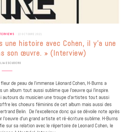
NTERVIEWS
22 OCTOBRE 2021
 une histoire avec Cohen, il y’a une
ns son œuvre. » (Interview)
ULIA ESCUDERO
à fleur de peau de l’immense Léonard Cohen, H-Burns a
 un album tout aussi sublime que l’oeuvre qui l’inspire.
uni autours du musicien une troupe d’artistes tout aussi
 offre les choeurs féminins de cet album mais aussi des
rtrand Belin. De l’excellence donc qui se dévoile note après
BONS PLANS
l’oeuvre d’un grand artiste et ré-écriture sublime. H-Burns
Les Eclatantes : une soirée entre
ie sur sa relation avec le répertoire de Leonard Cohen, le
concerts, expos, kart, aéroplume…