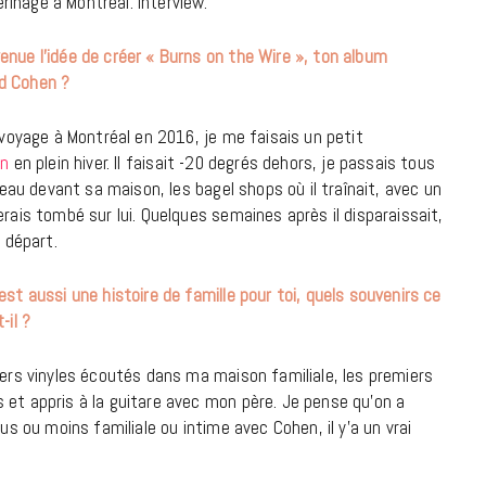
erinage à Montréal. Interview.
à la Cité des Sciences
nue l’idée de créer « Burns on the Wire », ton album
14 DÉCEMBRE 2022
d Cohen ?
voyage à Montréal en 2016, je me faisais un petit
n
en plein hiver. Il faisait -20 degrés dehors, je passais tous
ateau devant sa maison, les bagel shops où il traînait, avec un
rais tombé sur lui. Quelques semaines après il disparaissait,
e départ.
st aussi une histoire de famille pour toi, quels souvenirs ce
-il ?
rs vinyles écoutés dans ma maison familiale, les premiers
et appris à la guitare avec mon père. Je pense qu’on a
MUSIQUE
us ou moins familiale ou intime avec Cohen, il y’a un vrai
Cage The Elephant, l’ivoire du rock
dévoile « Beaches In Tennessee »