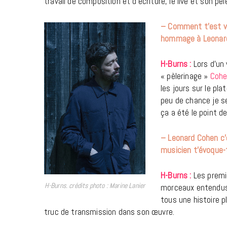
travail de composition et d’écriture, le live et son pèl
– Comment t’est ve
hommage à Leonar
H-Burns :
Lors d’un 
« pèlerinage »
Cohe
les jours sur le pl
peu de chance je se
ça a été le point d
– Leonard Cohen c’e
musicien t’évoque-t
H-Burns :
Les premie
H-Burns. crédits photo : Marine Lanier
morceaux entendus 
tous une histoire pl
truc de transmission dans son œuvre.