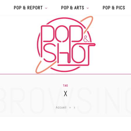
POP & REPORT
POP & ARTS
POP & PICS
BROWSIN
TAG
X
»
Accueil
x