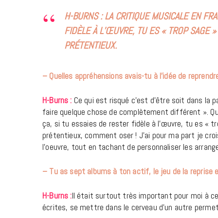
H-BURNS : LA CRITIQUE MUSICALE EN FR
FIDÈLE À L’ŒUVRE, TU ES « TROP SAGE »
PRÉTENTIEUX.
– Quelles appréhensions avais-tu à l’idée de reprend
H-Burns :
Ce qui est risqué c’est d’être soit dans la p
faire quelque chose de complètement différent ». Qu
ça, si tu essaies de rester fidèle à l’œuvre, tu es « t
prétentieux, comment oser ! J’ai pour ma part je cro
l’oeuvre, tout en tachant de personnaliser les arran
– Tu as sept albums à ton actif, le jeu de la reprise 
H-Burns :
Il était surtout très important pour moi à 
écrites, se mettre dans le cerveau d’un autre perme