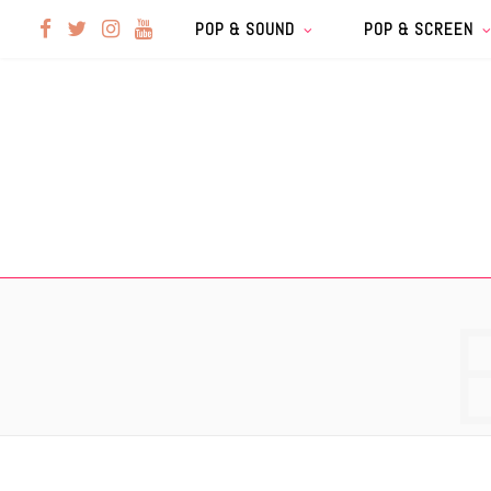
F
T
I
Y
POP & SOUND
POP & SCREEN
a
w
n
o
c
i
s
u
e
t
t
T
b
t
a
u
o
e
g
b
o
r
r
e
k
a