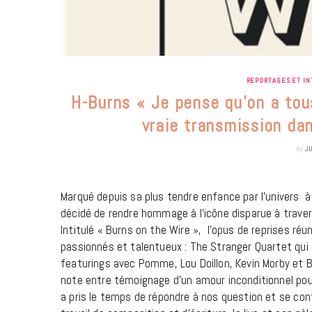
REPORTAGES ET I
H-Burns « Je pense qu’on a tous
vraie transmission da
by
J
Marqué depuis sa plus tendre enfance par l’univers 
décidé de rendre hommage à l’icône disparue à travers
Intitulé « Burns on the Wire », l’opus de reprises ré
passionnés et talentueux : The Stranger Quartet qui
featurings avec Pomme, Lou Doillon, Kevin Morby et Be
note entre témoignage d’un amour inconditionnel pour 
a pris le temps de répondre à nos question et se conf