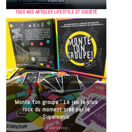
9 JUIN 2026
TOUS NOS ARTICLES LIFESTYLE ET SOCIÉTÉ
LIFESTYLE
Monte ton groupe : Le jeu le plus
35 Mi
rock du moment créé par le
« J’es
Supersonic
ma t
18 JANVIER 2023