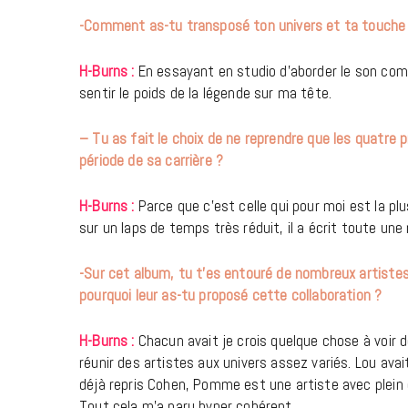
-Comment as-tu transposé ton univers et ta touche 
H-Burns :
En essayant en studio d’aborder le son comme
sentir le poids de la légende sur ma tête.
– Tu as fait le choix de ne reprendre que les quatre 
période de sa carrière ?
H-Burns :
Parce que c’est celle qui pour moi est la plus
sur un laps de temps très réduit, il a écrit toute une n
-Sur cet album, tu t’es entouré de nombreux artiste
pourquoi leur as-tu proposé cette collaboration ?
H-Burns :
Chacun avait je crois quelque chose à voir 
réunir des artistes aux univers assez variés. Lou ava
déjà repris Cohen, Pomme est une artiste avec plein
Tout cela m’a paru hyper cohérent.