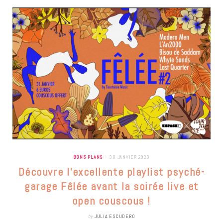
BONS PLANS
30 JANVIER 2020
Découvre l’excellente playlist psyché-
garage Fêlée avant la soirée live et
open couscous !
by
JULIA ESCUDERO