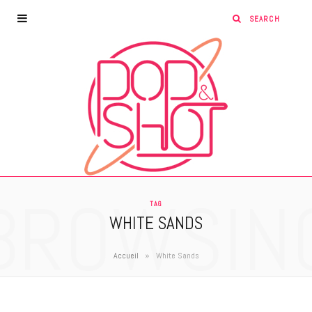
BROWSIN
TAG
WHITE SANDS
»
Accueil
White Sands