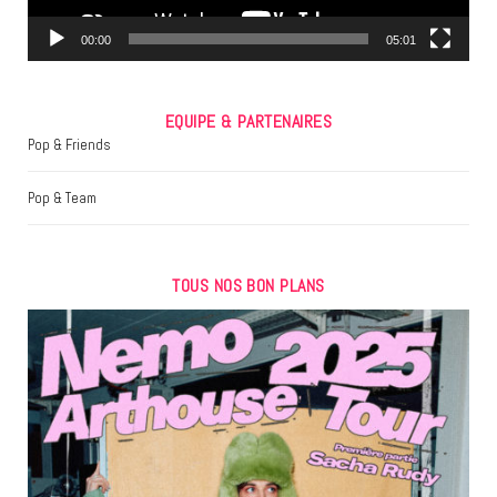
m
00:00
05:01
EQUIPE & PARTENAIRES
Pop & Friends
Pop & Team
TOUS NOS BON PLANS