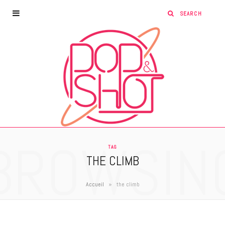
BROWSIN
TAG
THE CLIMB
»
Accueil
the climb