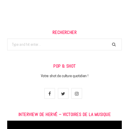
RECHERCHER
Search
for:
POP & SHOT
Votre shot de culture quotidien !
F
T
I
a
w
n
INTERVIEW DE HERVÉ – VICTOIRES DE LA MUSIQUE
c
i
s
Lecteur
e
t
t