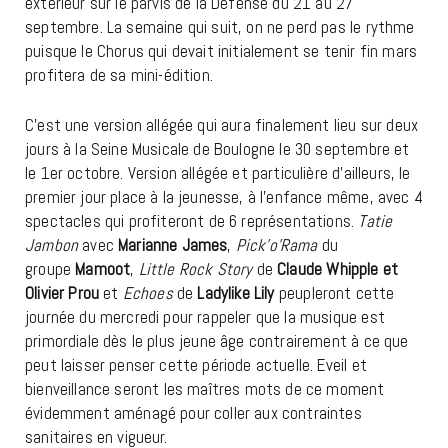
extérieur sur le parvis de la Défense du 21 au 27
septembre. La semaine qui suit, on ne perd pas le rythme
puisque le Chorus qui devait initialement se tenir fin mars
profitera de sa mini-édition.
C’est une version allégée qui aura finalement lieu sur deux
jours à la Seine Musicale de Boulogne le 30 septembre et
le 1er octobre. Version allégée et particulière d’ailleurs, le
premier jour place à la jeunesse, à l’enfance même, avec 4
spectacles qui profiteront de 6 représentations.
Tatie
Jambon
avec
Marianne James
,
Pick’o’Rama
du
groupe
Mamoot
,
Little Rock Story
de
Claude Whipple et
Olivier Prou
et
Echoes
de
Ladylike Lily
peupleront cette
journée du mercredi pour rappeler que la musique est
primordiale dès le plus jeune âge contrairement à ce que
peut laisser penser cette période actuelle. Eveil et
bienveillance seront les maîtres mots de ce moment
évidemment aménagé pour coller aux contraintes
sanitaires en vigueur.