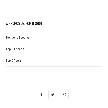
A PROPOS DE POP & SHOT
Mentions Légales
Pop & Friends
Pop & Team
F
T
I
a
w
n