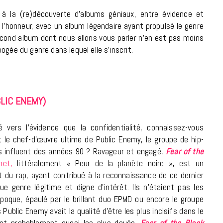
à la Cité des Sciences
 à la (re)découverte d’albums géniaux, entre évidence et
à l’honneur, avec un album légendaire ayant propulsé le genre
14 DÉCEMBRE 2022
econd album dont nous allons vous parler n’en est pas moins
gée du genre dans lequel elle s’inscrit.
LIC ENEMY)
é vers l’évidence que la confidentialité, connaissez-vous
t le chef-d’œuvre ultime de Public Enemy, le groupe de hip-
us influent des années 90 ? Ravageur et engagé,
Fear of the
anet,
littéralement « Peur de la planète noire »,
est un
du rap, ayant contribué à la reconnaissance de ce dernier
ue genre légitime et digne d’intérêt. Ils n’étaient pas les
MUSIQUE
époque, épaulé par le brillant duo EPMD ou encore le groupe
Cage The Elephant, l’ivoire du rock
Public Enemy avait la qualité d’être les plus incisifs dans le
dévoile « Beaches In Tennessee »