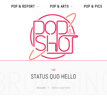
POP & REPORT
POP & ARTS
POP & PICS
BROWSIN
TAG
STATUS QUO HELLO
»
Accueil
status quo hello