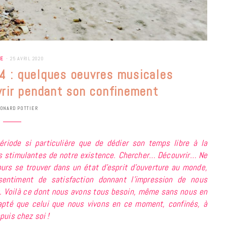
UE
25 AVRIL 2020
 : quelques oeuvres musicales
vrir pendant son confinement
ONARD POTTIER
riode si particulière que de dédier son temps libre à la
s stimulantes de notre existence. Chercher… Découvrir… Ne
rs se trouver dans un état d’esprit d’ouverture au monde,
n sentiment de satisfaction donnant l’impression de nous
t. Voilà ce dont nous avons tous besoin, même sans nous en
BONS PLANS
pté que celui que nous vivons en ce moment, confinés, à
Les Eclatantes : une soirée entre
puis chez soi !
concerts, expos, kart, aéroplume…