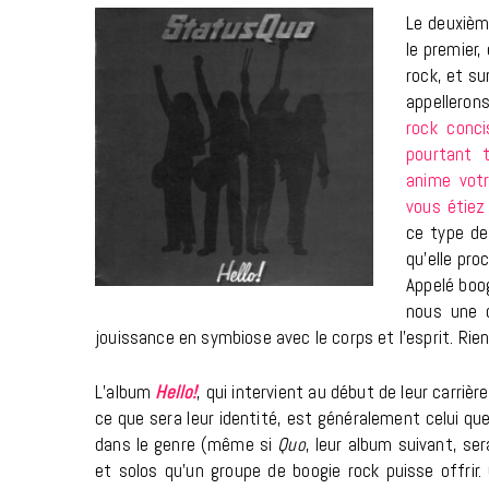
Le deuxièm
le premier,
rock, et s
appellerons
rock conci
pourtant t
anime vot
vous étiez
ce type de
qu’elle pro
Appelé boo
nous une c
jouissance en symbiose avec le corps et l’esprit. Ri
L’album
Hello!
, qui intervient au début de leur carrièr
ce que sera leur identité, est généralement celui qu
dans le genre (même si
Quo
, leur album suivant, se
et solos qu’un groupe de boogie rock puisse offrir.