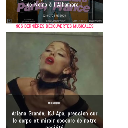
de Nemo à l’Alhambra !
22 OCTOBRE 2025
NOS DERNIÈRES DÉCOUVERTES MUSICALES
MUSIQUE
Ariana Grande, KJ Apa, pression sur
le corps et miroir obscure de notre
Les
société
réin