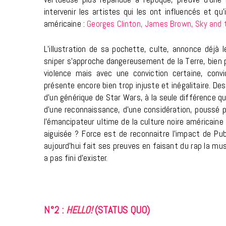
intervenir les artistes qui les ont influencés et qu
américaine :
Georges Clinton, James Brown, Sky and t
L’illustration de sa pochette, culte, annonce déjà l
sniper s’approche dangereusement de la Terre, bien p
violence mais avec une conviction certaine, conv
présente encore bien trop injuste et inégalitaire. Des
d’un générique de Star Wars, à la seule différence qu
d’une reconnaissance, d’une considération, poussé par
l’émancipateur ultime de la culture noire américaine
aiguisée ? Force est de reconnaitre l’impact de Pub
aujourd’hui fait ses preuves en faisant du rap la mu
a pas fini d’exister.
N°2 :
HELLO!
(STATUS QUO)