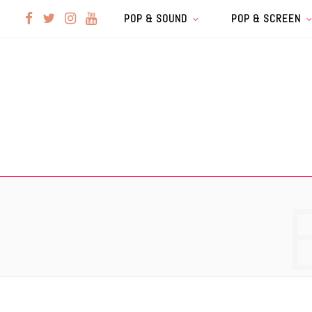
F
T
I
Y
POP & SOUND
POP & SCREEN
a
w
n
o
c
i
s
u
e
t
t
T
b
t
a
u
o
e
g
b
o
r
r
e
k
a