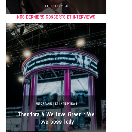
14 JUILLET 2026
NOS DERNIERS CONCERTS ET INTERVIEWS
REPORTAGES ET INTERVIEWS
Theodora à We love Green : We
Hayle
love boss lady
Gree