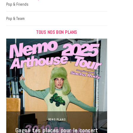
k
a
Pop & Friends
m
Pop & Team
TOUS NOS BON PLANS
BONS PLANS
Jeu-Co
Gagne tes places pour le concert
limit