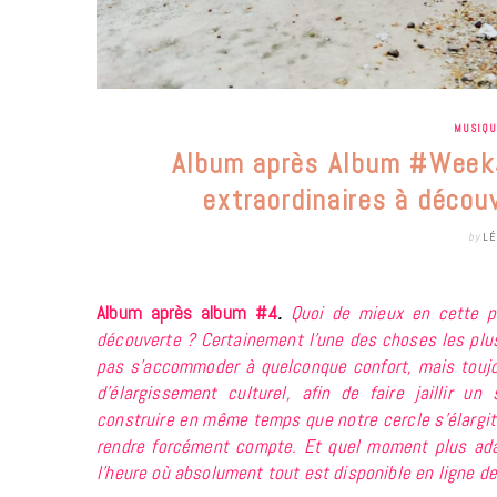
MUSIQ
Album après Album #Week4
extraordinaires à décou
by
LÉ
Album après album #4
.
Quoi de mieux en cette pé
découverte ? Certainement l’une des choses les plu
pas s’accommoder à quelconque confort, mais toujou
d’élargissement culturel, afin de faire jaillir u
construire en même temps que notre cercle s’élargi
rendre forcément compte. Et quel moment plus ada
l’heure où absolument tout est disponible en ligne de