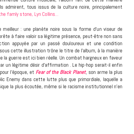
7 JUIN 2026
’ils admirent, tous issus de la culture noire, principalement
he famly stone, Lyn Collins…
e meilleur : une planète noire sous la forme d’un viseur de
rête à faire valoir sa légitime présence, peut-être non sans
iction appuyée par un passé douloureux et une condition
sous cette illustration trône le titre de l’album, à la manière
e la guerre est ici bien réelle. Un combat hargneux en faveur
 un légitime désir d’affirmation . Le hip-hop serait-il enfin
 pour l’époque, et
Fear of the Black Planet
,
son arme la plus
lic Enemy dans cette lutte plus que primordiale, laquelle a
LIFESTYLE
sique la plus écoutée, même si le racisme institutionnel n’en
Gainsbourg, toute une vie :
documentaire plus Ginsburg que
Gainsbarre à ne pas manquer sur
France 3
18 FÉVRIER 2021