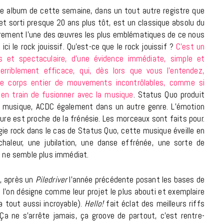
e album de cette semaine, dans un tout autre registre que
 et sorti presque 20 ans plus tôt, est un classique absolu du
urement l’une des œuvres les plus emblématiques de ce nous
 ici le rock jouissif. Qu’est-ce que le rock jouissif ?
C’est un
s et spectaculaire, d’une évidence immédiate, simple et
erriblement efficace, qui, dès lors que vous l’entendez,
re corps entier de mouvements incontrôlables, comme si
 en train de fusionner avec la musique
. Status Quo produit
 musique, ACDC également dans un autre genre. L’émotion
cure est proche de la frénésie. Les morceaux sont faits pour.
gie rock dans le cas de Status Quo, cette musique éveille en
haleur, une jubilation, une danse effrénée, une sorte de
en ne semble plus immédiat.
e, après un
Piledriver
l’année précédente posant les bases de
e l’on désigne comme leur projet le plus abouti et exemplaire
ra tout aussi incroyable).
Hello!
fait éclat des meilleurs riffs
 Ça ne s’arrête jamais, ça groove de partout, c’est rentre-