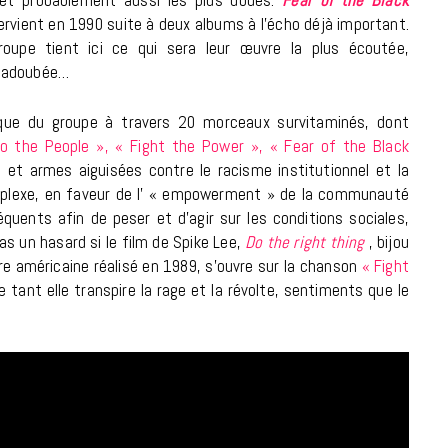
et probablement aussi les plus doués.
Fear of the Black
ervient en 1990 suite à deux albums à l’écho déjà important.
18 JUILLET 2026
roupe tient ici ce qui sera leur œuvre la plus écoutée,
 adoubée…
tique du groupe à travers 20 morceaux survitaminés, dont
o the People », « Fight the Power », « Fear of the Black
 et armes aiguisées contre le racisme institutionnel et la
mplexe, en faveur de l’ « empowerment » de la communauté
séquents afin de peser et d’agir sur les conditions sociales,
as un hasard si le film de Spike Lee,
Do the right thing
, bijou
ire américaine réalisé en 1989, s’ouvre sur la chanson
« Fight
ant elle transpire la rage et la révolte, sentiments que le
CINÉMA ET SÉRIES
Disclosure Day : le retour en grâce
de Steven Spielberg