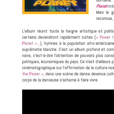
domaine, 
Planet
int
Mais le g
reconnue,
L’album réunit toute la hargne artistique et poli
certains deviendront rapidement cultes (
« Power t
Planet »
…), hymnes à la population afro-américaine
suprématie blanche. C’est un album profond et co
noire, c’est-à-dire l’obtention de pouvoirs plus con
politiques, économiques du pays. Ce n’est d’ailleurs p
cinématographique sur l’affirmation de la culture no
the Power »,
dans une scène de danse devenue culte t
corps de la danseuse s’acharne à faire vivre.