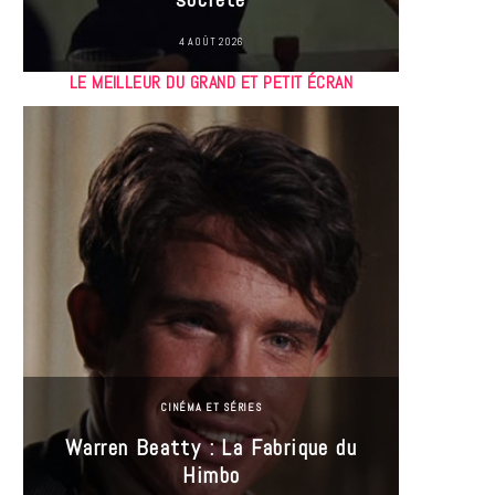
4 AOÛT 2026
LE MEILLEUR DU GRAND ET PETIT ÉCRAN
CINÉMA ET SÉRIES
Incel
Warren Beatty : La Fabrique du
genre i
Himbo