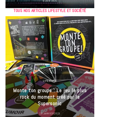
9 JUIN 2026
TOUS NOS ARTICLES LIFESTYLE ET SOCIÉTÉ
LIFESTYLE
Monte ton groupe : Le jeu le plus
35 Mi
rock du moment créé par le
« J’es
Supersonic
ma t
18 JANVIER 2023