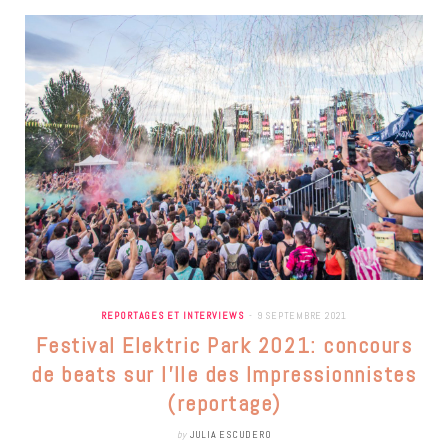
REPORTAGES ET INTERVIEWS
9 SEPTEMBRE 2021
Festival Elektric Park 2021: concours
de beats sur l’Ile des Impressionnistes
(reportage)
by
JULIA ESCUDERO