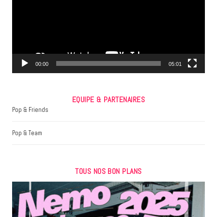
o
e
g
o
r
r
k
a
m
00:00
05:01
EQUIPE & PARTENAIRES
Pop & Friends
Pop & Team
TOUS NOS BON PLANS