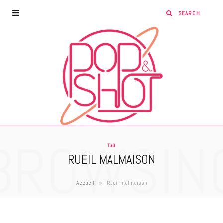
BROWSIN
TAG
RUEIL MALMAISON
»
Accueil
Rueil malmaison