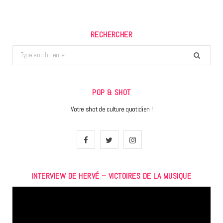
RECHERCHER
Search
for:
POP & SHOT
Votre shot de culture quotidien !
F
T
I
a
w
n
INTERVIEW DE HERVÉ – VICTOIRES DE LA MUSIQUE
c
i
s
Lecteur
e
t
t
vidéo
b
t
a