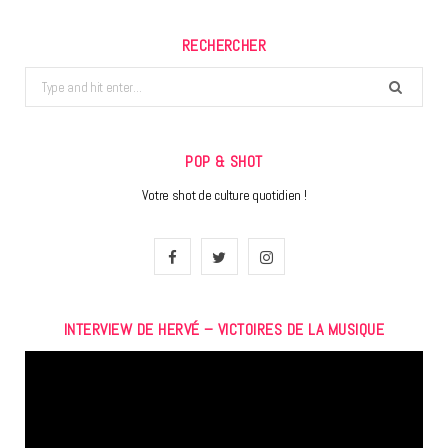
RECHERCHER
Search
for:
POP & SHOT
Votre shot de culture quotidien !
F
T
I
a
w
n
INTERVIEW DE HERVÉ – VICTOIRES DE LA MUSIQUE
c
i
s
Lecteur
e
t
t
vidéo
b
t
a
o
e
g