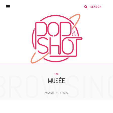
BROWSIN
TAG
MUSÉE
»
Accueil
musée