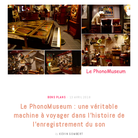
BONS PLANS
13 AVRIL 2018
Le PhonoMuseum : une véritable
machine à voyager dans l’histoire de
l’enregistrement du son
by
KEVIN GOMBERT