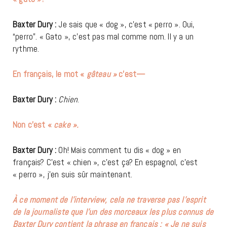
Baxter Dury :
Je sais que « dog », c’est « perro ». Oui,
“perro”. « Gato », c’est pas mal comme nom. Il y a un
rythme.
En français, le mot «
gâteau »
c’est—
Baxter Dury :
Chien
.
Non c’est «
cake ».
Baxter Dury :
Oh! Mais comment tu dis « dog » en
français? C’est « chien », c’est ça? En espagnol, c’est
« perro », j’en suis sûr maintenant.
À ce moment de l’interview, cela ne traverse pas l’esprit
de la journaliste que l’un des morceaux les plus connus de
Baxter Dury contient la phrase en français : « Je ne suis