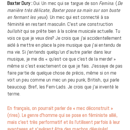
Baxter Dury :
Oui. Un mec qui se targue de son
Femina.
(
De
manière très délicate, Baxter pose sa main sur son buste
en fermant les yeux
). Un mec qui est connecté à sa
féminité en restant masculin. C’est une construction
bullshit
qui se prête bien à la scène musicale actuelle. Tu
vois ce que je veux dire? Je crois que j’ai accidentellement
aidé à mettre en place la pire musique que j’ai entendu de
ma vie. Si j’entends quelqu’un d’autre parler dans leur
musique, je me dis « qu’est-ce que c’est de la merde! »
même si c’est exactement ce que je fais. J’essaye de pas
faire partie de quelque chose de précis, même si on me
voit un peu comme un mec un peu punk, British, qui parle
beaucoup. Bref, les Fem-Lads. Je crois que j’ai inventé le
terme.
En français, on pourrait parler de « mec déconstruit »
(rires). Le genre d’homme qui se pose en féministe allié,
mais c’est très performatif et ils l’utilisent parfois à leur
avantages et
s’avèrent être des machos déguisés!