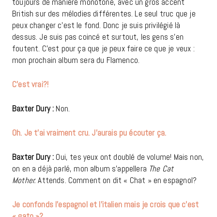
toujours de manière monotone, avec un gros accent
British sur des mélodies différentes. Le seul truc que je
peux changer c’est le fond. Donc je suis privilégié là
dessus. Je suis pas coincé et surtout, les gens s’en
foutent. C’est pour ça que je peux faire ce que je veux :
mon prochain album sera du Flamenco.
C’est vrai?!
Baxter Dury :
Non.
Oh. Je t’ai vraiment cru. J’aurais pu écouter ça.
Baxter Dury
:
Oui, tes yeux ont doublé de volume! Mais non,
on en a déjà parlé, mon album s’appellera
The Cat
Mother.
Attends. Comment on dit « Chat » en espagnol?
Je confonds l’espagnol et l’italien mais je crois que c’est
« gato »?