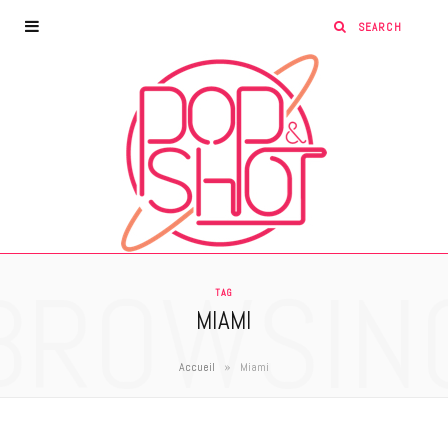
BROWSIN
TAG
MIAMI
»
Accueil
Miami