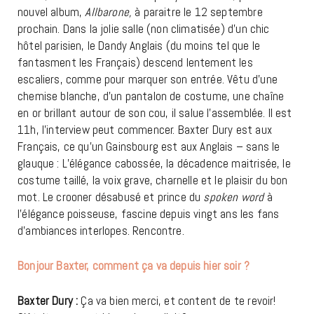
nouvel album,
Allbarone,
à paraitre le 12 septembre
prochain. Dans la jolie salle (non climatisée) d’un chic
hôtel parisien, le Dandy Anglais (du moins tel que le
fantasment les Français) descend lentement les
escaliers, comme pour marquer son entrée. Vêtu d’une
chemise blanche, d’un pantalon de costume, une chaîne
en or brillant autour de son cou, il salue l’assemblée. Il est
11h, l’interview peut commencer. Baxter Dury est aux
Français, ce qu’un Gainsbourg est aux Anglais – sans le
glauque : L’élégance cabossée, la décadence maitrisée, le
costume taillé, la voix grave, charnelle et le plaisir du bon
mot. Le crooner désabusé et prince du
spoken word
à
l’élégance poisseuse, fascine depuis vingt ans les fans
d’ambiances interlopes. Rencontre.
Bonjour Baxter, comment ça va depuis hier soir ?
Baxter Dury :
Ça va bien merci, et content de te revoir!