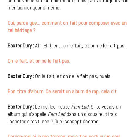
de questions sur lui maintenant, mais j’arrive toujours à le
mentionner quand même.
Oui, parce que… comment on fait pour composer avec un
tel héritage ?
Baxter Dury :
Ah ! Eh bien… on le fait, et on ne le fait pas.
On le fait, et on ne le fait pas.
Baxter Dury :
On le fait, et on ne le fait pas, ouais.
Bon titre d’album. Ce serait un album de rap, cela dit.
Baxter Dury :
Le meilleur reste
Fem-Lad
. Si tu voyais un
album qui s’appelle
Fem-Lad
dans un disquaire, t’irais
l’acheter direct, non ? Quel concept énorme.
Corrige-moi si je me trompe, mais t’as sorti qu’un seul