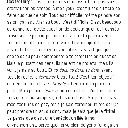
Baxter Dury :
C’est toutes ces choses-là. Faut pas sur-
dramatiser les choses. À mes yeux, c’est juste difficile de
faire quoique ce soit. Tout est difficile, même peindre son
salon, ça l’est. Aller au bout, c’est difficile. C’est beaucoup
de conneries, cette question de douleur qu’on est censés
traverser. Le plus important, c’est que tu peux inventer
toute la souffrance que tu veux, le vrai objectif, c’est
juste de finir. Et si tu y arrives, alors t’as fait quelque
chose et tu peux commencer à te remettre en question.
Mais la plupart des gens, ils parlent de projets, mais ils
vont jamais au bout. Et
tu dois, tu dois, tu dois
, avant
tout le reste, le
terminer.
C’est tout! C’est ton objectif
numéro un dans la vie :
finis-le
, et ensuite tu peux en
parler. Mais putain,
finis-le,
peu importe si c’est nul. Une
fois que tu as compris ça, t’as une base. Moi je paie pas
mes factures de gaz, mais je sais terminer un projet ! Ça
peut prendre un an, ou cinq, mais je sais que je le finirai.
Je pense que c’est une bénédiction liée à mon
environnement, parce que j’ai vu plein de gens faire ça en