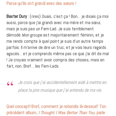
Parce qu’ils ont grandi avec des sœurs !
Baxter Dury
: (rires) Ouais, c’est ça ! Bon… je disais ça moi
aussi, parce que j’ai grandi avec ma mère et ma sœur,
mais je suis pas un Fem-Lad. Je suis terriblement
démodé. Mon groupe est majoritairement féminin, et je
me rends compte à quel point je suis d’un autre temps
parfois. Il m’arrive de dire un truc, et je vois leurs regards
agacés… et je comprends même pas ce que j’ai dit de mal
! Je croyais vraiment avoir compris des choses, mais en
fait, non. Bref… les Fem-Lads.
Je crois que j’ai accidentellement aidé à mettre en
place la pire musique que j’ai entendu de ma vie.
Quel concept! Bref, comment je rebondis là-dessus? Ton
précédent album,
I Thought I Was Better Than You,
parle