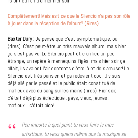
Ils ont eu l’air d’aimer hier soir!
Complètement! Mais est-ce que le Silencio n’a pas son rôle
à jouer dans la réception de l’album? (Rires)
Baxter Dury :
Je pense que c’est symptomatique, oui
(rires). C’est peut-être un très mauvais album, mais hier
ça s’est pas vu. Le Silencio peut être un lieu un peu
étrange, un repère à mannequins figés, mais hier soir ça
allait, ils avaient l’air contents d’être là et de s’amuser! Le
Silencio est très parisien et ça redevient cool. J’y suis
déjà allé par le passé et le public était constitué de
mafieux avec du sang sur les mains (rires). Hier soir,
c’était déjà plus éclectique : gays, vieux, jeunes,
mafieux… c’était bien!
Peu importe à quel point tu veux faire le mec
artistique, tu veux quand même que ta musique se