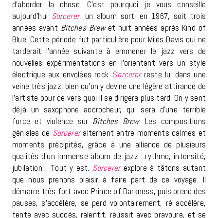
d’aborder la chose. C’est pourquoi je vous conseille
aujourd’hui
Sorcerer
, un album sorti en 1967, soit trois
années avant
Bitches Brew
et huit années après Kind of
Blue. Cette période fut particulière pour Miles Davis qui ne
tarderait l’année suivante à emmener le jazz vers de
nouvelles expérimentations en l’orientant vers un style
électrique aux envolées rock.
S
orcerer
reste lui dans une
veine très jazz, bien qu’on y devine une légère attirance de
l’artiste pour ce vers quoi il se dirigera plus tard. On y sent
déjà un saxophone accrocheur, qui sera d’une terrible
force et violence sur
Bitches Brew
. Les compositions
géniales de
Sorcerer
alternent entre moments calmes et
moments précipités, grâce à une alliance de plusieurs
qualités d’un immense album de jazz : rythme, intensité,
jubilation… Tout y est.
Sorcerer
explore à tâtons autant
que nous prenons plaisir à faire part de ce voyage. Il
démarre très fort avec Prince of Darkness, puis prend des
pauses, s’accélère, se perd volontairement, ré accélère,
tente avec succès, ralentit, réussit avec bravoure, et se