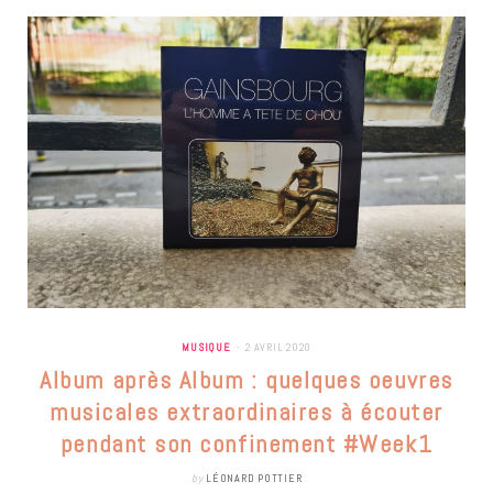
MUSIQUE
2 AVRIL 2020
Album après Album : quelques oeuvres
musicales extraordinaires à écouter
pendant son confinement #Week1
by
LÉONARD POTTIER