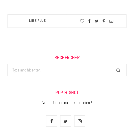
LIRE PLUS
RECHERCHER
Search
for:
POP & SHOT
Votre shot de culture quotidien !
F
T
I
a
w
n