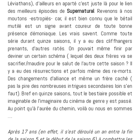
Léviathans), d’ailleurs en aparté c’est juste là pour le lien
des meilleurs épisodes de
Supernatural
. Revenons à nos
moutons -estropiés- car, il est bien connu que le bétail
mutilé est un signe avant coureur de toute bonne
présence démoniaque. Les vrais savent. Comme toute
série durant quinze saisons, il y a eu des cliffhangers
prenants, d’autres ratés. On pouvait même finir par
deviner un certain schéma ( lequel des deux frères va se
sacrifier/maudire pour le salut de l’autre cette saison ? Il
y a eu des résurrections et parfois même des re-morts.
Des changements d’alliance et même un frère caché (
pas la pire des nombreuses intrigues secondaires loin s’en
faut). Bref en quinze saisons, tout le bestiaire possible et
imaginable de l’imaginaire du cinéma de genre y est passé.
Au point qu’à l’aurée du chemin, voilà ou nous en sommes
….
Après 17 ans (en effet, il s’est déroulé un an entre la fin
de la saison 5 et le début de la saison 6) à combattre les