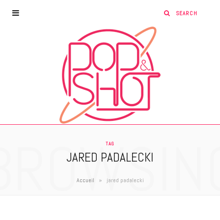
BROWSIN
TAG
JARED PADALECKI
»
Accueil
jared padalecki