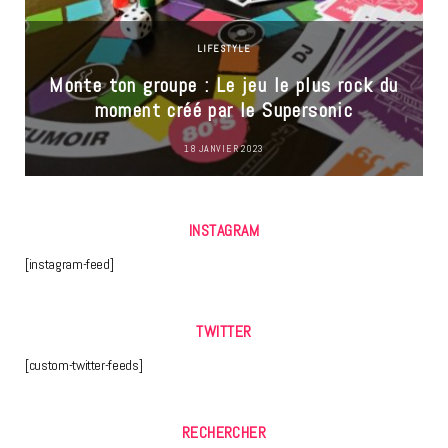
LIFESTYLE
Monte ton groupe : Le jeu le plus rock du
moment créé par le Supersonic
18 JANVIER 2023
INSTAGRAM
[instagram-feed]
TWITTER
[custom-twitter-feeds]
RECHERCHER