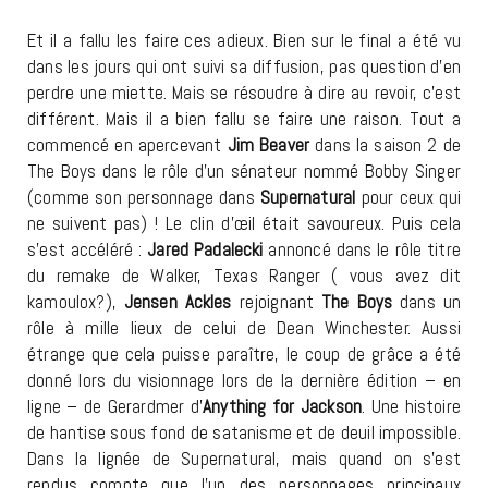
Et il a fallu les faire ces adieux. Bien sur le final a été vu
dans les jours qui ont suivi sa diffusion, pas question d’en
perdre une miette. Mais se résoudre à dire au revoir, c’est
différent. Mais il a bien fallu se faire une raison. Tout a
commencé en apercevant
Jim Beaver
dans la saison 2 de
The Boys dans le rôle d’un sénateur nommé Bobby Singer
(comme son personnage dans
Supernatural
pour ceux qui
ne suivent pas) ! Le clin d’œil était savoureux. Puis cela
s’est accéléré :
Jared Padalecki
annoncé dans le rôle titre
du remake de Walker, Texas Ranger ( vous avez dit
kamoulox?),
Jensen Ackles
rejoignant
The Boys
dans un
rôle à mille lieux de celui de Dean Winchester. Aussi
étrange que cela puisse paraître, le coup de grâce a été
donné lors du visionnage lors de la dernière édition – en
ligne – de Gerardmer d’
Anything for Jackson
. Une histoire
de hantise sous fond de satanisme et de deuil impossible.
Dans la lignée de Supernatural, mais quand on s’est
rendus compte que l’un des personnages principaux