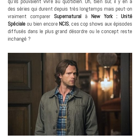
qu’ils pouvaient vivre au quotidien. Oh, bien sur, il y en a
des séries qui durent depuis très longtemps mais peut-on
vraiment comparer
Supernatural
à
New York : Unité
Spéciale
ou bien encore
NCIS
, ces cop shows aux épisodes
diffusés dans le plus grand désordre ou le concept reste
inchangé ?