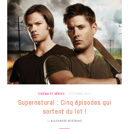
CINÉMA ET SÉRIES
9 OCTOBRE 2017
Supernatural : Cinq épisodes qui
sortent du lot !
by
ALEXANDRE BERTRAND