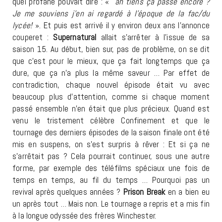
quel profane pouvait dire : «
ah tiens ça passe encore ?
Je me souviens j’en ai regardé à l’époque de la fac/du
lycée!
». Et puis est arrivé il y environ deux ans l’annonce
couperet :
Supernatural
allait s’arrêter à l’issue de sa
saison 15. Au début, bien sur, pas de problème, on se dit
que c’est pour le mieux, que ça fait longtemps que ça
dure, que ça n’a plus la même saveur … Par effet de
contradiction, chaque nouvel épisode était vu avec
beaucoup plus d’attention, comme si chaque moment
passé ensemble n’en était que plus précieux. Quand est
venu le tristement célèbre Confinement et que le
tournage des derniers épisodes de la saison finale ont été
mis en suspens, on s’est surpris à rêver : Et si ça ne
s’arrêtait pas ? Cela pourrait continuer, sous une autre
forme, par exemple des téléfilms spéciaux une fois de
temps en temps, au fil du temps … Pourquoi pas un
revival après quelques années ?
Prison Break
en a bien eu
un après tout … Mais non. Le tournage a repris et a mis fin
à la longue odyssée des frères Winchester.