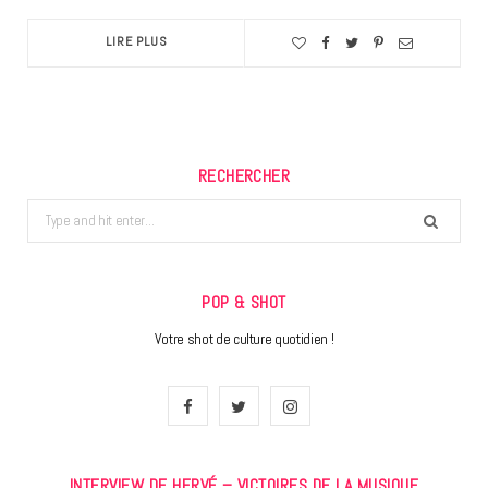
LIRE PLUS
RECHERCHER
Search
for:
POP & SHOT
Votre shot de culture quotidien !
F
T
I
a
w
n
INTERVIEW DE HERVÉ – VICTOIRES DE LA MUSIQUE
c
i
s