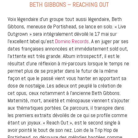
BETH GIBBONS – REACHING OUT
Voix légendaire d’un groupe tout aussi légendaire, Beth
Gibbons, meneuse de Portishead, se lance en solo. « Live
Outgrown » sera intégralement dévoilé le 17 mai sur
l’excellent label qu’est
Domino Records
. A en juger par ses
dates françaises annoncées et immédiatement sold out,
l’attente est très grande. Album introspectif, il est le
résultat d’une réflexion à mi-parcours lorsque le temps ne
permet plus de se projeter dans le futur de la même
façon et que le passé vient vous hanter en apportant sa
dose de nostalgie. Les adieux ont peuplé la création de
cet opus, ceux notamment à l’ancienne Beth Gibbons.
Maternité, mort, anxiété et ménopause viennent s’ajouter
aux thématiques portées. Ce parcours, il transpire dans
les premiers extraits dévoilés de ce qui se profile comme
étant un joyaux. « Reach Out », est le second single à
avoir pointé le bout de son nez. Loin de la Trip Hop de
Portishead, on découvre des mélodies hantées comme