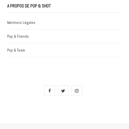
A PROPOS DE POP & SHOT
Mentions Légales
Pop & Friends
Pop & Team
F
T
I
a
w
n
c
i
s
e
t
t