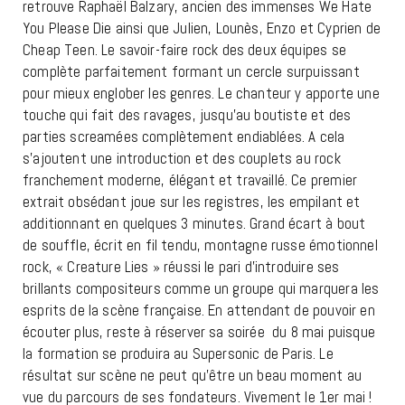
retrouve Raphaël Balzary, ancien des immenses We Hate
You Please Die ainsi que
Julien, Lounès, Enzo et Cyprien de
Cheap Teen. Le savoir-faire rock des deux équipes se
complète parfaitement formant un cercle surpuissant
pour mieux englober les genres. Le chanteur y apporte une
touche qui fait des ravages, jusqu’au boutiste et des
parties screamées complètement endiablées. A cela
s’ajoutent une introduction et des couplets au rock
franchement moderne, élégant et travaillé. Ce premier
extrait obsédant joue sur les registres, les empilant et
additionnant en quelques 3 minutes. Grand écart à bout
de souffle, écrit en fil tendu, montagne russe émotionnel
rock, « Creature Lies » réussi le pari d’introduire ses
brillants compositeurs comme un groupe qui marquera les
esprits de la scène française. En attendant de pouvoir en
écouter plus, reste à réserver sa soirée du 8 mai puisque
la formation se produira au Supersonic de Paris. Le
résultat sur scène ne peut qu’être un beau moment au
vue du parcours de ses fondateurs. Vivement le 1er mai !