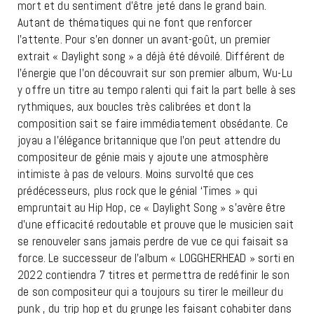
mort et du sentiment d’être jeté dans le grand bain.
Autant de thématiques qui ne font que renforcer
l’attente. Pour s’en donner un avant-goût, un premier
extrait « Daylight song » a déjà été dévoilé. Différent de
l’énergie que l’on découvrait sur son premier album, Wu-Lu
y offre un titre au tempo ralenti qui fait la part belle à ses
rythmiques, aux boucles très calibrées et dont la
composition sait se faire immédiatement obsédante. Ce
joyau a l’élégance britannique que l’on peut attendre du
compositeur de génie mais y ajoute une atmosphère
intimiste à pas de velours. Moins survolté que ces
prédécesseurs, plus rock que le génial ‘Times » qui
empruntait au Hip Hop, ce « Daylight Song » s’avère être
d’une efficacité redoutable et prouve que le musicien sait
se renouveler sans jamais perdre de vue ce qui faisait sa
force. Le successeur de l’album « LOGGHERHEAD » sorti en
2022 contiendra 7 titres et permettra de redéfinir le son
de son compositeur qui a toujours su tirer le meilleur du
punk , du trip hop et du grunge les faisant cohabiter dans