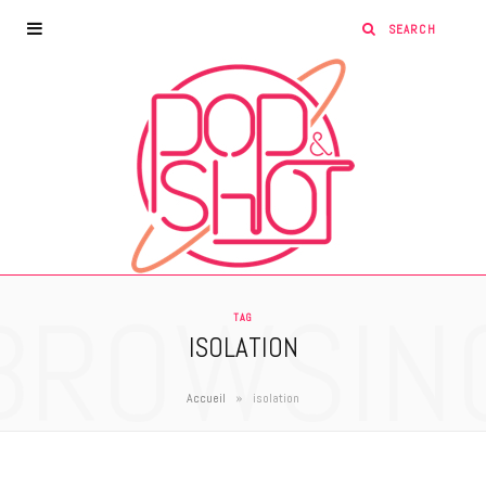
BROWSIN
TAG
ISOLATION
»
Accueil
isolation