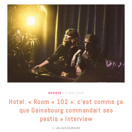
MUSIQUE
6 AVRIL 2018
Hotel: « Room « 102 »: c’est comme ça
que Gainsbourg commandait ses
pastis » Interview
by
JULIA ESCUDERO