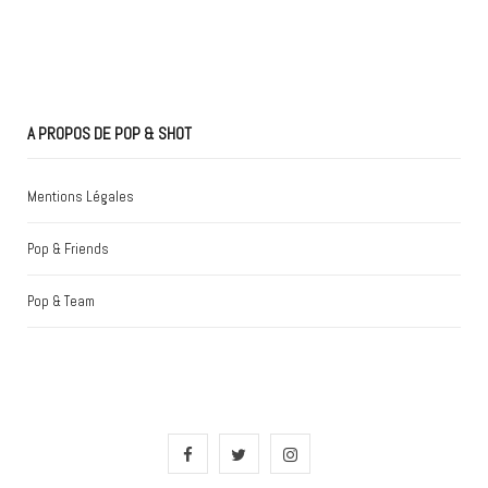
A PROPOS DE POP & SHOT
Mentions Légales
Pop & Friends
Pop & Team
F
T
I