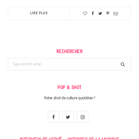
LIRE PLUS
RECHERCHER
Search
for:
POP & SHOT
Votre shot de culture quotidien !
F
T
I
a
w
n