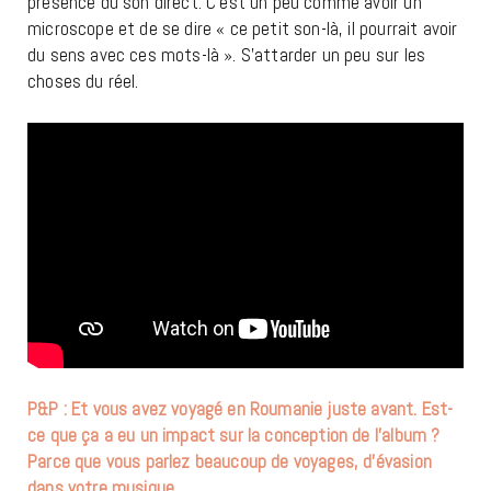
présence du son direct. C’est un peu comme avoir un
microscope et de se dire « ce petit son-là, il pourrait avoir
du sens avec ces mots-là ». S’attarder un peu sur les
choses du réel.
P&P : Et vous avez voyagé en Roumanie juste avant. Est-
ce que ça a eu un impact sur la conception de l’album ?
Parce que vous parlez beaucoup de voyages, d’évasion
dans votre musique.