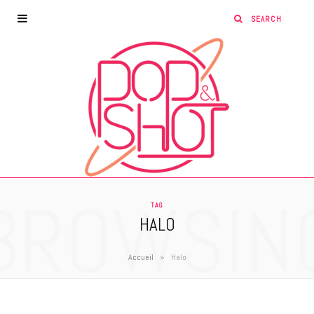
BROWSIN
TAG
HALO
»
Accueil
Halo