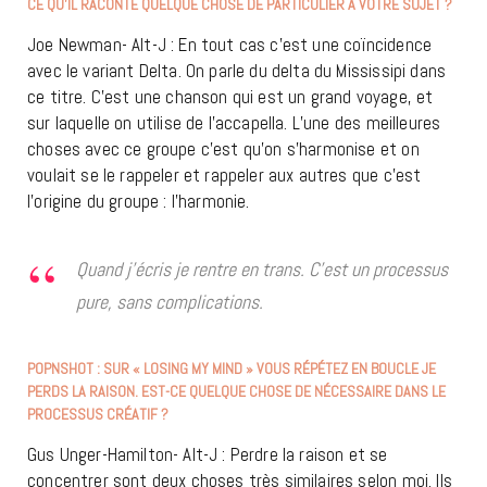
CE QU’IL RACONTE QUELQUE CHOSE DE PARTICULIER À VOTRE SUJET ?
Joe Newman- Alt-J : En tout cas c’est une coïncidence
avec le variant Delta. On parle du delta du Mississipi dans
ce titre. C’est une chanson qui est un grand voyage, et
sur laquelle on utilise de l’accapella. L’une des meilleures
choses avec ce groupe c’est qu’on s’harmonise et on
voulait se le rappeler et rappeler aux autres que c’est
l’origine du groupe : l’harmonie.
Quand j’écris je rentre en trans. C’est un processus
pure, sans complications.
POPNSHOT : SUR « LOSING MY MIND » VOUS RÉPÉTEZ EN BOUCLE JE
PERDS LA RAISON. EST-CE QUELQUE CHOSE DE NÉCESSAIRE DANS LE
PROCESSUS CRÉATIF ?
Gus Unger-Hamilton- Alt-J : Perdre la raison et se
concentrer sont deux choses très similaires selon moi. Ils