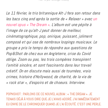
Le 11 février, le trio britannique Alt-J fera son retour dans
les bacs cinq and après la sortie de « Relaxer » avec
un
nouvel opus « The Dream »
. L’album est une pépite à
l’image de ce qu’alt-J peut donner de meilleur,
cinématographique, pop, onirique, puissant, joliment
composé et qui ose de nombreux loopings musicaux. Le
groupe a pris le temps de répondre aux questions de
Pop&Shot de chez eux en Angleterre, crise du Covid
oblige. Zoom ou pas, les trois compères transpirent
l’amitié sincère, et sont fascinants dans leur travail
créatif. On en discute mais aussi de tournées, vrais
crimes, histoire d’Hollywood, de charité, de la vie de
« rock star », d’espoirs et de choeurs. Interview.
POPNSHOT : PARLONS DE CE NOUVEL ALBUM : « THE DREAM ». JE
TENAIS DÉJÀ À VOUS DIRE QUE JE L’AVAIS ADORÉ. J’AI IMMÉDIATEMENT
EU ENVIE DE LE CHRONIQUER QUAND JE L’AI ÉCOUTÉ. C’EST UNE PERLE.