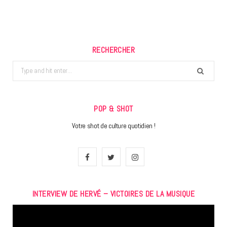
RECHERCHER
Search
for:
POP & SHOT
Votre shot de culture quotidien !
F
T
I
a
w
n
INTERVIEW DE HERVÉ – VICTOIRES DE LA MUSIQUE
c
i
s
Lecteur
e
t
t
vidéo