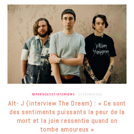
REPORTAGES ET INTERVIEWS
13 FÉVRIER 2022
Alt- J (interview The Dream) : « Ce sont
des sentiments puissants la peur de la
mort et la joie ressentie quand on
tombe amoureux »