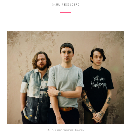
by
JULIA ESCUDERO
ALT-J par George Mucey