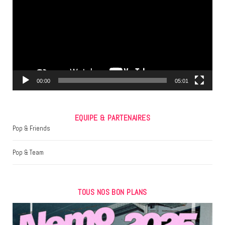
b
t
a
o
e
g
o
r
r
k
a
m
00:00
05:01
EQUIPE & PARTENAIRES
Pop & Friends
Pop & Team
TOUS NOS BON PLANS