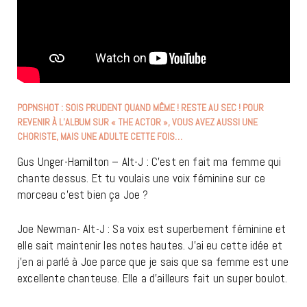
POPNSHOT : SOIS PRUDENT QUAND MÊME ! RESTE AU SEC ! POUR
REVENIR À L’ALBUM SUR « THE ACTOR », VOUS AVEZ AUSSI UNE
CHORISTE, MAIS UNE ADULTE CETTE FOIS…
Gus Unger-Hamilton – Alt-J : C’est en fait ma femme qui
chante dessus. Et tu voulais une voix féminine sur ce
morceau c’est bien ça Joe ?
Joe Newman- Alt-J : Sa voix est superbement féminine et
elle sait maintenir les notes hautes. J’ai eu cette idée et
j’en ai parlé à Joe parce que je sais que sa femme est une
excellente chanteuse. Elle a d’ailleurs fait un super boulot.