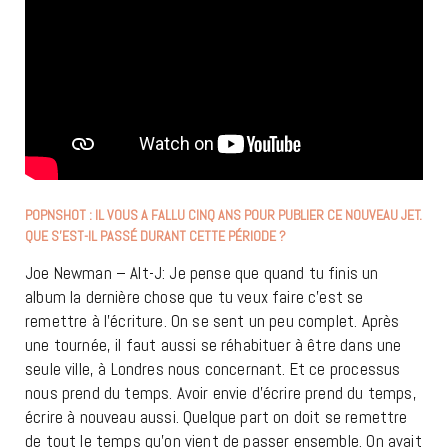
POPNSHOT : IL VOUS A FALLU CINQ ANS POUR PUBLIER CE NOUVEAU JET.
QUE S’EST-IL PASSÉ DURANT CETTE PÉRIODE ?
Joe Newman – Alt-J: Je pense que quand tu finis un
album la dernière chose que tu veux faire c’est se
remettre à l’écriture. On se sent un peu complet. Après
une tournée, il faut aussi se réhabituer à être dans une
seule ville, à Londres nous concernant. Et ce processus
nous prend du temps. Avoir envie d’écrire prend du temps,
écrire à nouveau aussi. Quelque part on doit se remettre
de tout le temps qu’on vient de passer ensemble. On avait