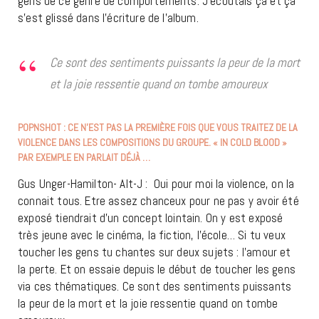
gens de ce genre de comportements. J’écoutais ça et ça
s’est glissé dans l’écriture de l’album.
Ce sont des sentiments puissants la peur de la mort
et la joie ressentie quand on tombe amoureux
POPNSHOT : CE N’EST PAS LA PREMIÈRE FOIS QUE VOUS TRAITEZ DE LA
VIOLENCE DANS LES COMPOSITIONS DU GROUPE. « IN COLD BLOOD »
PAR EXEMPLE EN PARLAIT DÉJÀ …
Gus Unger-Hamilton- Alt-J : Oui pour moi la violence, on la
connait tous. Etre assez chanceux pour ne pas y avoir été
exposé tiendrait d’un concept lointain. On y est exposé
très jeune avec le cinéma, la fiction, l’école… Si tu veux
toucher les gens tu chantes sur deux sujets : l’amour et
la perte. Et on essaie depuis le début de toucher les gens
via ces thématiques. Ce sont des sentiments puissants
la peur de la mort et la joie ressentie quand on tombe