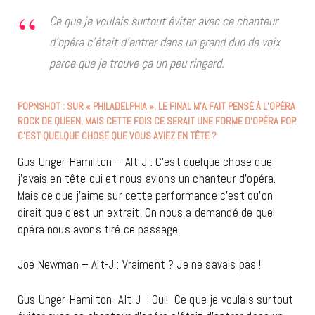
Ce que je voulais surtout éviter avec ce chanteur
d’opéra c’était d’entrer dans un grand duo de voix
parce que je trouve ça un peu ringard.
POPNSHOT : SUR « PHILADELPHIA », LE FINAL M’A FAIT PENSÉ À L’OPÉRA
ROCK DE QUEEN, MAIS CETTE FOIS CE SERAIT UNE FORME D’OPÉRA POP.
C’EST QUELQUE CHOSE QUE VOUS AVIEZ EN TÊTE ?
Gus Unger-Hamilton – Alt-J : C’est quelque chose que
j’avais en tête oui et nous avions un chanteur d’opéra.
Mais ce que j’aime sur cette performance c’est qu’on
dirait que c’est un extrait. On nous a demandé de quel
opéra nous avons tiré ce passage.
Joe Newman – Alt-J : Vraiment ? Je ne savais pas !
Gus Unger-Hamilton- Alt-J : Oui! Ce que je voulais surtout