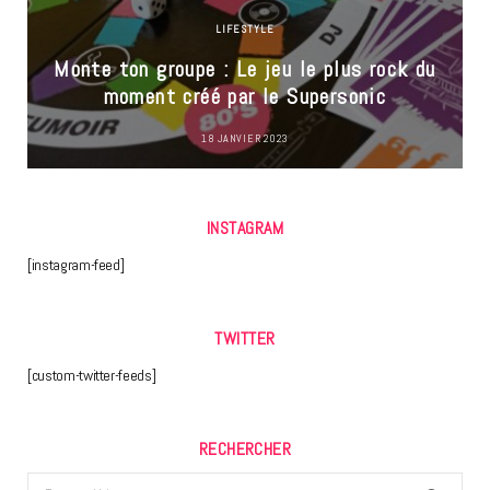
LIFESTYLE
Monte ton groupe : Le jeu le plus rock du
moment créé par le Supersonic
18 JANVIER 2023
INSTAGRAM
[instagram-feed]
TWITTER
[custom-twitter-feeds]
RECHERCHER
Search