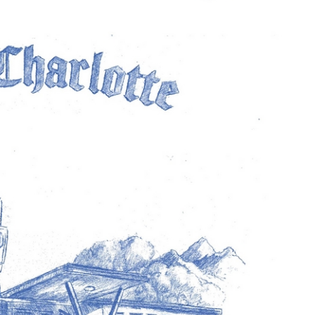
à la Cité des Sciences
14 DÉCEMBRE 2022
MUSIQUE
Cage The Elephant, l’ivoire du rock
dévoile « Beaches In Tennessee »