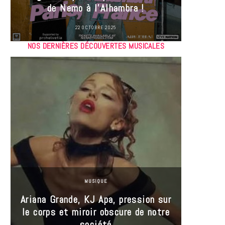
de Nemo à l’Alhambra !
22 OCTOBRE 2025
NOS DERNIÈRES DÉCOUVERTES MUSICALES
MUSIQUE
Ariana Grande, KJ Apa, pression sur
le corps et miroir obscure de notre
Les
société
réin