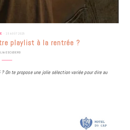
UE
15 AOÛT 2025
re playlist à la rentrée ?
ULIA ESCUDERO
 ? On te propose une jolie sélection variée pour dire au
BONS PLANS
Les Eclatantes : une soirée entre
concerts, expos, kart, aéroplume…