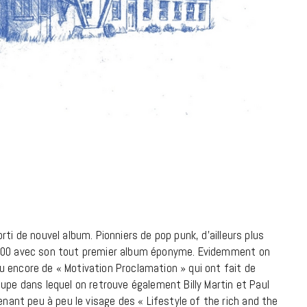
18 JUILLET 2026
ti de nouvel album. Pionniers de pop punk, d’ailleurs plus
2000 avec son tout premier album éponyme. Evidemment on
CINÉMA ET SÉRIES
 encore de « Motivation Proclamation » qui ont fait de
Disclosure Day : le retour en grâce
upe dans lequel on retrouve également Billy Martin et Paul
de Steven Spielberg
nt peu à peu le visage des « Lifestyle of the rich and the