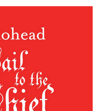
7 JUIN 2026
LIFESTYLE
Gainsbourg, toute une vie :
documentaire plus Ginsburg que
Gainsbarre à ne pas manquer sur
France 3
18 FÉVRIER 2021