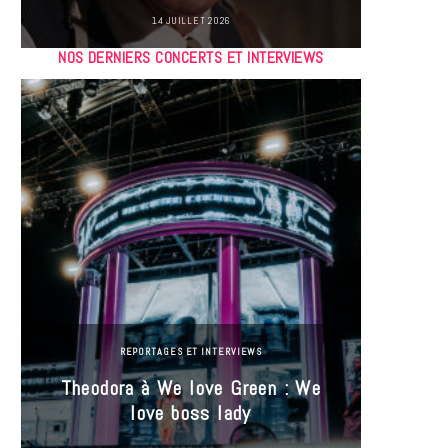
14 JUILLET 2026
NOS DERNIERS CONCERTS ET INTERVIEWS
REPORTAGES ET INTERVIEWS
Theodora à We love Green : We
Hayle
love boss lady
Gree