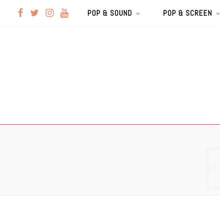
F
T
I
Y
POP & SOUND
POP & SCREEN
a
w
n
o
c
i
s
u
e
t
t
T
b
t
a
u
o
e
g
b
o
r
r
e
k
a