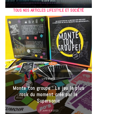
9 JUIN 2026
TOUS NOS ARTICLES LIFESTYLE ET SOCIÉTÉ
LIFESTYLE
Monte ton groupe : Le jeu le plus
35 Mi
rock du moment créé par le
« J’es
Supersonic
ma t
18 JANVIER 2023