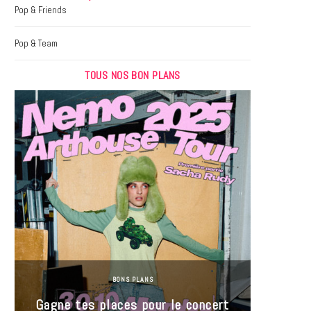
k
a
Pop & Friends
m
Pop & Team
TOUS NOS BON PLANS
BONS PLANS
Jeu-Co
Gagne tes places pour le concert
limit