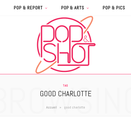
POP & REPORT
POP & ARTS
POP & PICS
BROWSIN
TAG
GOOD CHARLOTTE
»
Accueil
good charlotte