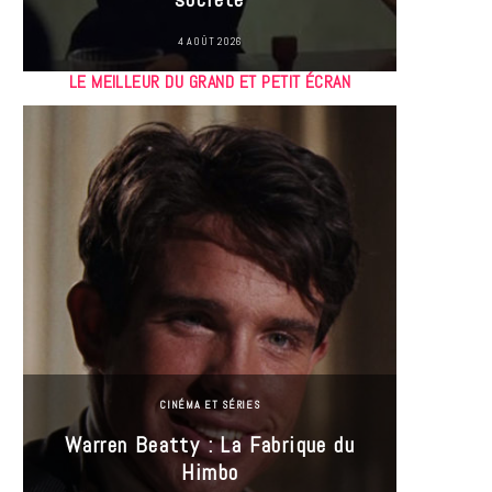
4 AOÛT 2026
LE MEILLEUR DU GRAND ET PETIT ÉCRAN
CINÉMA ET SÉRIES
Incel
Warren Beatty : La Fabrique du
genre i
Himbo