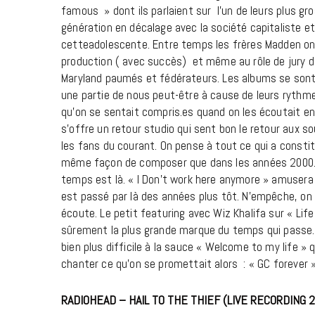
famous » dont ils parlaient sur l’un de leurs plus 
génération en décalage avec la société capitaliste et 
cetteadolescente. Entre temps les frères Madden ont
production ( avec succès) et même au rôle de jury 
Maryland paumés et fédérateurs. Les albums se sont 
une partie de nous peut-être à cause de leurs rythme
qu’on se sentait compris.es quand on les écoutait en
s’offre un retour studio qui sent bon le retour aux 
les fans du courant. On pense à tout ce qui a consti
même façon de composer que dans les années 2000. To
temps est là. « I Don’t work here anymore » amusera 
est passé par là des années plus tôt. N’empêche, on
écoute. Le petit featuring avec Wiz Khalifa sur « Life
sûrement la plus grande marque du temps qui passe. 
bien plus difficile à la sauce « Welcome to my life » 
chanter ce qu’on se promettait alors : « GC forever »,
RADIOHEAD – HAIL TO THE THIEF (LIVE RECORDING 