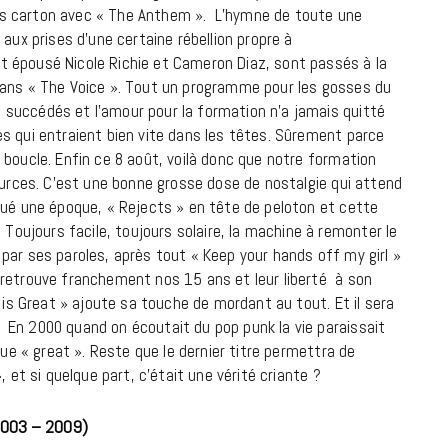
gros carton avec « The Anthem ». L’hymne de toute une
9 JUIN 2026
aux prises d’une certaine rébellion propre à
 épousé Nicole Richie et Cameron Diaz, sont passés à la
dans « The Voice ». Tout un programme pour les gosses du
succédés et l’amour pour la formation n’a jamais quitté
s qui entraient bien vite dans les têtes. Sûrement parce
 boucle. Enfin ce 8 août, voilà donc que notre formation
sources. C’est une bonne grosse dose de nostalgie qui attend
tué une époque, « Rejects » en tête de peloton et cette
ujours facile, toujours solaire, la machine à remonter le
par ses paroles, après tout « Keep your hands off my girl »
 retrouve franchement nos 15 ans et leur liberté à son
 is Great » ajoute sa touche de mordant au tout. Et il sera
En 2000 quand on écoutait du pop punk la vie paraissait
que « great ». Reste que le dernier titre permettra de
REPORTAGES ET INTERVIEWS
 et si quelque part, c’était une vérité criante ?
We Love Green se met au vert sur
la Montagne de Gorillaz
2003 – 2009)