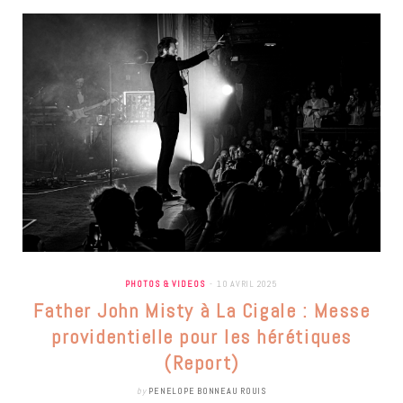
PHOTOS & VIDEOS
10 AVRIL 2025
Father John Misty à La Cigale : Messe
providentielle pour les hérétiques
(Report)
by
PENELOPE BONNEAU ROUIS