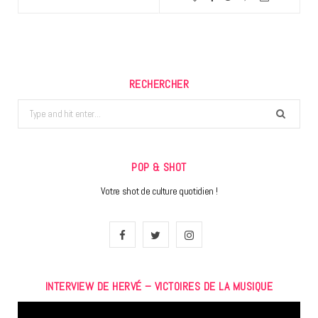
RECHERCHER
Search
for:
POP & SHOT
Votre shot de culture quotidien !
F
T
I
a
w
n
INTERVIEW DE HERVÉ – VICTOIRES DE LA MUSIQUE
c
i
s
Lecteur
e
t
t