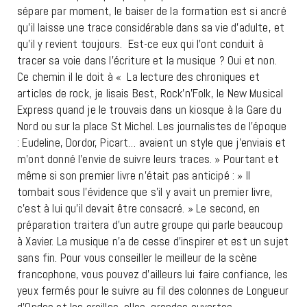
sépare par moment, le baiser de la formation est si ancré
qu’il laisse une trace considérable dans sa vie d’adulte, et
qu’il y revient toujours. Est-ce eux qui l’ont conduit à
tracer sa voie dans l’écriture et la musique ? Oui et non.
Ce chemin il le doit à «
La lecture des chroniques et
articles de rock, je lisais Best, Rock’n’Folk, le New Musical
Express quand je le trouvais dans un kiosque à la Gare du
Nord ou sur la place St Michel. Les journalistes de l’époque
: Eudeline, Dordor, Picart… avaient un style que j’enviais et
m’ont donné l’envie de suivre leurs traces. » Pourtant et
même si son premier livre n’était pas anticipé : »
II
tombait sous l’évidence que s’il y avait un premier livre,
c’est à lui qu’il devait être consacré. » Le second, en
préparation traitera d’un autre groupe qui parle beaucoup
à Xavier. La musique n’a de cesse d’inspirer et est un sujet
sans fin. Pour vous conseiller le meilleur de la scène
francophone, vous pouvez d’ailleurs lui faire confiance, les
yeux fermés pour le suivre au fil des colonnes de Longueur
d’Ondes et les oreilles, elles, grandes ouvertes.