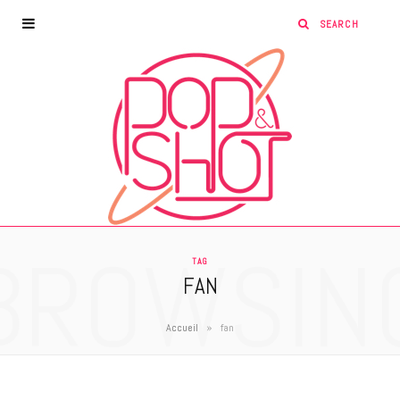
BROWSIN
TAG
FAN
»
Accueil
fan