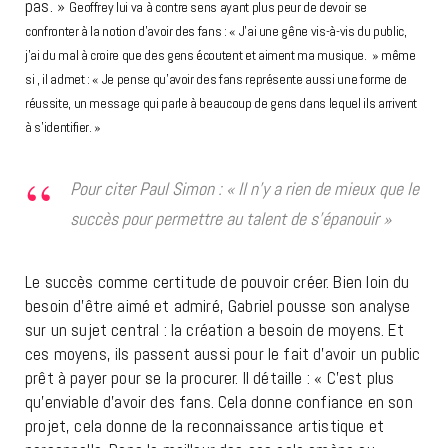
pas. »
Geoffrey lui va à contre sens ayant plus peur de devoir se
confronter à la notion d’avoir des fans : « J’ai une gêne vis-à-vis du public,
j’ai du mal à croire que des gens écoutent et aiment ma musique. » même
si , il admet : « Je pense qu’avoir des fans représente aussi une forme de
réussite, un message qui parle à beaucoup de gens dans lequel ils
arrivent
à s’identifier. »
Pour citer Paul Simon : « Il n’y a rien de mieux que le
succès pour permettre au talent de s’épanouir »
Le succès comme certitude de pouvoir créer. Bien loin du
besoin d’être aimé et admiré, Gabriel pousse son analyse
sur un sujet central : la création a besoin de moyens. Et
ces moyens, ils passent aussi pour le fait d’avoir un public
prêt à payer pour se la procurer. Il détaille : «
C’est plus
qu’enviable d’avoir des fans. Cela donne confiance en son
projet, cela donne de la reconnaissance artistique et