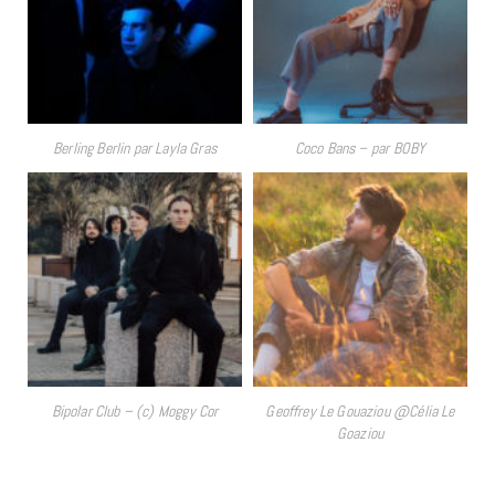
Berling Berlin par Layla Gras
Coco Bans – par BOBY
Bipolar Club – (c) Moggy Cor
Geoffrey Le Gouaziou @Célia Le
Goaziou