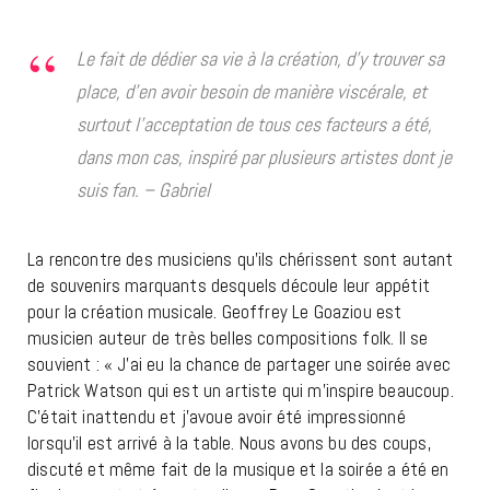
Le fait de dédier sa vie à la création, d’y trouver sa
place, d’en avoir besoin de manière viscérale, et
surtout l’acceptation de tous ces facteurs a été,
dans mon cas, inspiré par plusieurs artistes dont je
suis fan. – Gabriel
La rencontre des musiciens qu’ils chérissent sont autant
de souvenirs marquants desquels découle leur appétit
pour la création musicale. Geoffrey Le Goaziou est
musicien auteur de très belles compositions folk. Il se
souvient : « J’ai eu la chance de partager une soirée avec
Patrick Watson qui est un artiste qui m’inspire beaucoup.
C’était inattendu et j’avoue avoir été impressionné
lorsqu’il est arrivé à la table. Nous avons bu des coups,
discuté et même fait de la musique et la soirée a été en