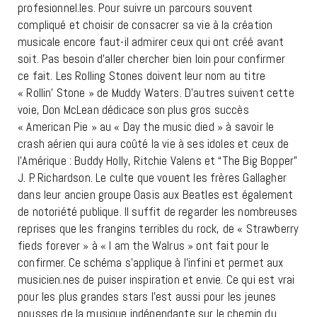
profesionnel.les. Pour suivre un parcours souvent
compliqué et choisir de consacrer sa vie à la création
musicale encore faut-il admirer ceux qui ont créé avant
soit. Pas besoin d’aller chercher bien loin pour confirmer
ce fait. Les Rolling Stones doivent leur nom au titre
« Rollin’ Stone » de Muddy Waters. D’autres suivent cette
voie, Don McLean dédicace son plus gros succès
« American Pie » au « Day the music died » à savoir le
crash aérien qui aura coûté la vie à ses idoles et ceux de
l’Amérique :
Buddy Holly, Ritchie Valens et “The Big Bopper”
J. P. Richardson. Le culte que vouent les frères Gallagher
dans leur ancien groupe Oasis aux Beatles est également
de notoriété publique. Il suffit de regarder les nombreuses
reprises que les frangins terribles du rock, de « Strawberry
fieds forever » à « I am the Walrus » ont fait pour le
confirmer. Ce schéma s’applique à l’infini et permet aux
musicien.nes de puiser inspiration et envie. Ce qui est vrai
pour les plus grandes stars l’est aussi pour les jeunes
pousses de la musique indépendante sur le chemin du