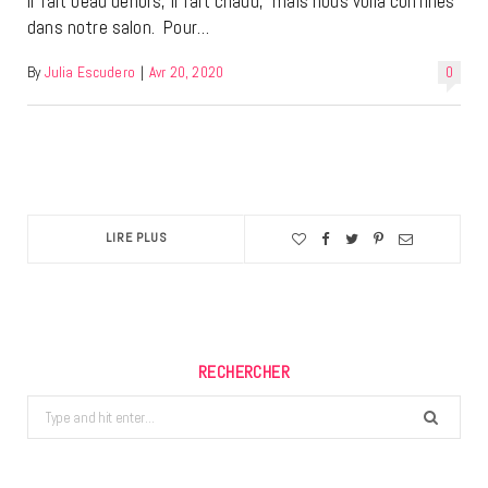
Il fait beau dehors, il fait chaud, mais nous voilà confinés
dans notre salon. Pour…
By
Julia Escudero
|
Avr 20, 2020
0
LIRE PLUS
RECHERCHER
Search
for: