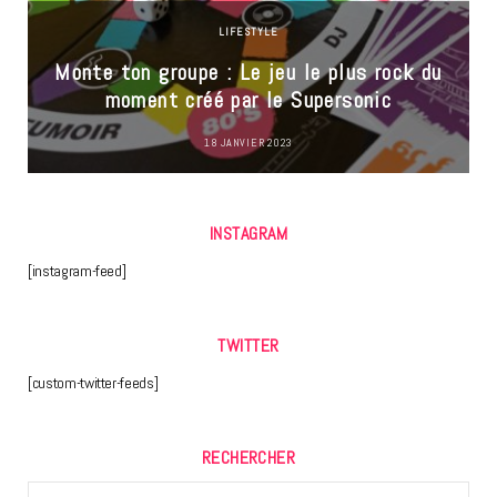
LIFESTYLE
Monte ton groupe : Le jeu le plus rock du
moment créé par le Supersonic
18 JANVIER 2023
INSTAGRAM
[instagram-feed]
TWITTER
[custom-twitter-feeds]
RECHERCHER
Search