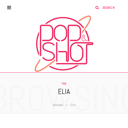
BROWSIN
TAG
ELIA
»
Accueil
Elia