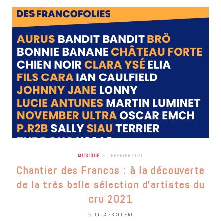
MUSIQUE
1 FÉVRIER 2021
Chantier des Francos : à la découverte
de la très belle sélection d’artistes du
cru 2021
by
JULIA ESCUDERO