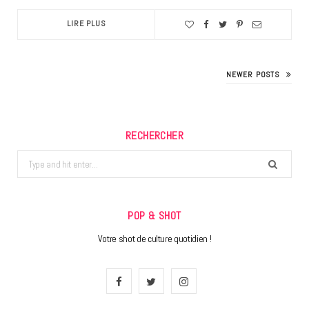
LIRE PLUS
NEWER POSTS
RECHERCHER
Search
for:
POP & SHOT
Votre shot de culture quotidien !
F
T
I
a
w
n