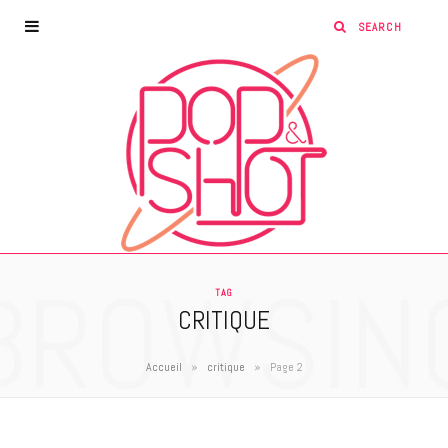
BROWSIN
TAG
CRITIQUE
»
»
Accueil
critique
Page 2