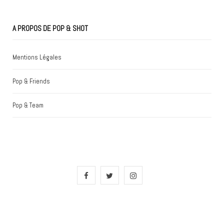
A PROPOS DE POP & SHOT
Mentions Légales
Pop & Friends
Pop & Team
F
T
I
a
w
n
c
i
s