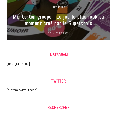
LIFESTYLE
Monte ton groupe : Le jeu le plus rock du
moment créé par le Supersonic
18 JANVIER 2023
INSTAGRAM
[instagram-feed]
TWITTER
[custom-twitter-feeds]
RECHERCHER
Search