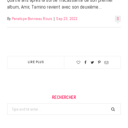
Quatre ans après la sortie fracassante de son premier
album, Amir, Tamino revient avec son deuxième…
By
Penelope Bonneau Rouis
|
Sep 23, 2022
0
LIRE PLUS
RECHERCHER
Search
for: