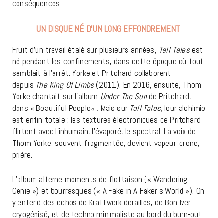
conséquences.
UN DISQUE NÉ D’UN LONG EFFONDREMENT
Fruit d’un travail étalé sur plusieurs années,
Tall Tales
est
né pendant les confinements, dans cette époque où tout
semblait à l’arrêt. Yorke et Pritchard collaborent
depuis
The King Of Limbs
(2011). En 2016, ensuite, Thom
Yorke chantait sur l’album
Under The Sun
de Pritchard,
dans « Beautiful People
« .
Mais sur
Tall Tales,
leur alchimie
est enfin totale : les textures électroniques de Pritchard
flirtent avec l’inhumain, l’évaporé, le spectral. La voix de
Thom Yorke, souvent fragmentée, devient vapeur, drone,
prière.
L’album alterne moments de flottaison (« Wandering
Genie ») et bourrasques (« A Fake in A Faker’s World »). On
y entend des échos de Kraftwerk déraillés, de Bon Iver
cryogénisé, et de techno minimaliste au bord du burn-out.