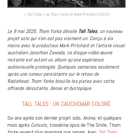
« Tall Tales » de Thom Yorke et Mark Pritchard (2025)
Le 9 mai 2025, Thom Yorke dévoile
Tall
Tales
, un
nouveau
projet solo qui n’en est pas vraiment un. Conçu à six
mains avec le producteur Mark Pritchard et l’artiste visuel
australien Jonathan Zawada, ce disque-vidéo-œuvre
mutante est autant un album qu’une expérience
audiovisuelle prolongée. Quelques semaines seulement
après une rumeur persistante sur le retour de
Radiohead
,
Thom Yorke brouille les pistes avec cette
offrande déroutante, dense et dystopique.
TALL TALES : UN CAUCHEMAR COLORÉ
Six ans après son dernier projet solo,
Anima,
et quelques
mois après
Cutouts,
troisième opus de The Smile, Thom
Yorke revient plus angoissé que jamais. Avec
Tall Tales
,