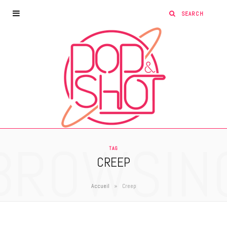
BROWSIN
TAG
CREEP
»
Accueil
Creep