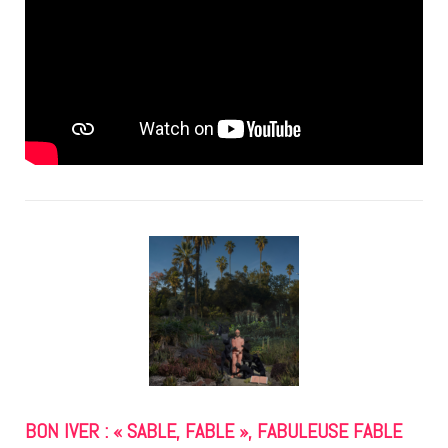
BON IVER : « SABLE, FABLE », FABULEUSE FABLE