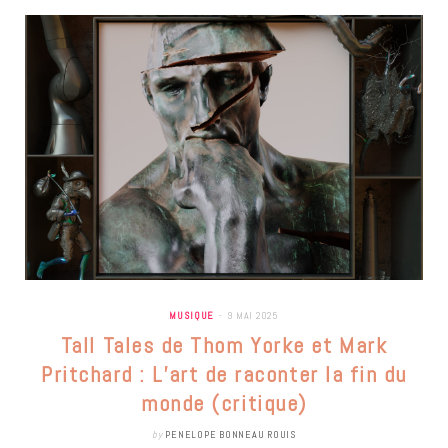
MUSIQUE
9 MAI 2025
Tall Tales de Thom Yorke et Mark
Pritchard : L’art de raconter la fin du
monde (critique)
by
PENELOPE BONNEAU ROUIS