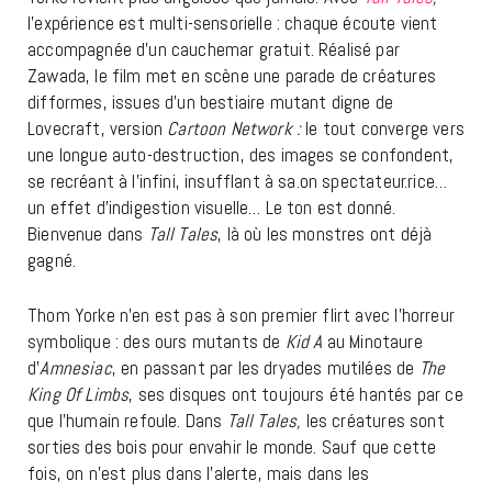
l’expérience est multi-sensorielle : chaque écoute vient
accompagnée d’un cauchemar gratuit. Réalisé par
Zawada, le film met en scène une parade de créatures
difformes, issues d’un bestiaire mutant digne de
Lovecraft, version
Cartoon Network :
le tout converge vers
une longue auto-destruction, des images se confondent,
se recréant à l’infini, insufflant à sa.on spectateur.rice…
un effet d’indigestion visuelle… Le ton est donné.
Bienvenue dans
Tall Tales
, là où les monstres ont déjà
gagné.
Thom Yorke n’en est pas à son premier flirt avec l’horreur
symbolique : des ours mutants de
Kid A
au Minotaure
d’
Amnesiac
, en passant par les dryades mutilées de
The
King Of Limbs
, ses disques ont toujours été hantés par ce
que l’humain refoule. Dans
Tall Tales,
les créatures sont
sorties des bois pour envahir le monde. Sauf que cette
fois, on n’est plus dans l’alerte, mais dans les