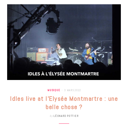
MUSIQUE
3 MARS 2022
Idles live at l’Elysée Montmartre : une
belle chose ?
by
LÉONARD POTTIER