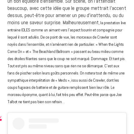
un bon équilibre d’ensemble. Sur scène, on l’attendait
beaucoup, avec cette idée que le groupe mettrait l’accent
dessus, peut-être pour amener un peu d’inattendu, ou du
moins une saveur surprise. Malheureusement
, la prestation live
entraine IDLES comme un aimant vers l’aspect bourrin et compagnie pour
lequel il sont adulés. De ce point de vue, les morceaux de Crawler sont
noyés dans l’ensemble, et n’amènent rien de particulier. « When the Lights
Come On » et « The Beachland Ballroom » passent au beau milieu comme
des étoiles filantes sans que le coup ne soit marqué. Dommage. Et tant pis.
Tout est pris au même niveau sans que rien ne se démarque. C’est aux
fans de piocher selon leurs goûts personnels.
On notera tout de même une
sympathique interprétation de « Meds », issu aussi de Crawler, dont les
coups fugaces de batterie et de guitare remplissent bien leur rôle. Le
morceau éponyme, quant à lui, fait très peu effet. Peut-être parce que Joe
Talbot ne tient pas bien son refrain…