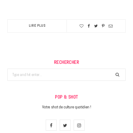
LIRE PLUS
RECHERCHER
Search
for:
POP & SHOT
Votre shot de culture quotidien !
F
T
I