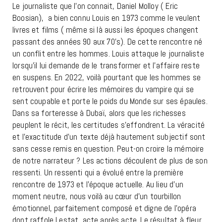
Le journaliste que l’on connait, Daniel Molloy ( Eric
Boosian),
a bien connu Louis en 1973 comme le veulent
livres et films ( même si là aussi les époques changent
passant des années 90 aux 70’s). De cette rencontre né
un conflit entre les hommes. Louis attaque le journaliste
lorsqu’il lui demande de le transformer et l’affaire reste
en suspens. En 2022, voilà pourtant que les hommes se
retrouvent pour écrire les mémoires du vampire qui se
sent coupable et porte le poids du Monde sur ses épaules.
Dans sa forteresse à Dubaï, alors que les richesses
peuplent le récit, les certitudes s’effondrent. La véracité
et l’exactitude d’un texte déjà hautement subjectif sont
sans cesse remis en question. Peut-on croire la mémoire
de notre narrateur ? Les actions découlent de plus de son
ressenti. Un ressenti qui a évolué entre la première
rencontre de 1973 et l’époque actuelle. Au lieu d’un
moment neutre, nous voilà au cœur d’un tourbillon
émotionnel, parfaitement composé et digne de l’opéra
dont raffole Lestat, acte après acte. Le résultat à fleur