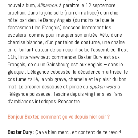
nouvel album,
Allbarone,
à paraitre le 12 septembre
prochain. Dans la jolie salle (non climatisée) d’un chic
hôtel parisien, le Dandy Anglais (du moins tel que le
fantasment les Français) descend lentement les
escaliers, comme pour marquer son entrée. Vêtu d’une
chemise blanche, d’un pantalon de costume, une chaîne
en or brillant autour de son cou, il salue l’assemblée. Il est
11h, l’interview peut commencer. Baxter Dury est aux
Français, ce qu’un Gainsbourg est aux Anglais – sans le
glauque : L’élégance cabossée, la décadence maitrisée, le
costume taillé, la voix grave, charnelle et le plaisir du bon
mot. Le crooner désabusé et prince du
spoken word
à
l’élégance poisseuse, fascine depuis vingt ans les fans
d’ambiances interlopes. Rencontre.
Bonjour Baxter, comment ça va depuis hier soir ?
Baxter Dury :
Ça va bien merci, et content de te revoir!