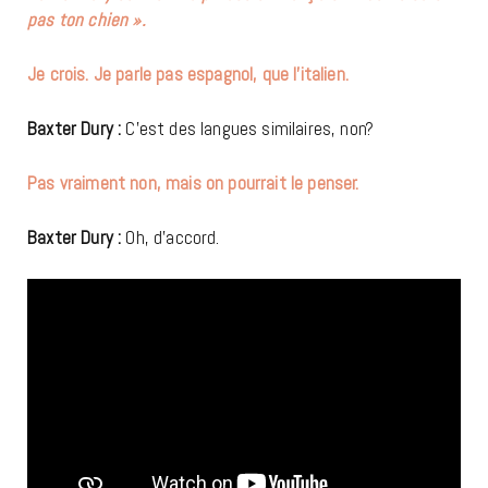
pas ton chien ».
Je crois. Je parle pas espagnol, que l’italien.
Baxter Dury :
C’est des langues similaires, non?
Pas vraiment non, mais on pourrait le penser.
Baxter Dury :
Oh, d’accord.