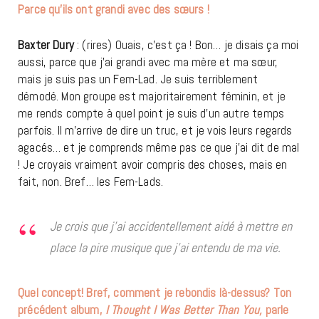
Parce qu’ils ont grandi avec des sœurs !
Baxter Dury
: (rires) Ouais, c’est ça ! Bon… je disais ça moi
aussi, parce que j’ai grandi avec ma mère et ma sœur,
mais je suis pas un Fem-Lad. Je suis terriblement
démodé. Mon groupe est majoritairement féminin, et je
me rends compte à quel point je suis d’un autre temps
parfois. Il m’arrive de dire un truc, et je vois leurs regards
agacés… et je comprends même pas ce que j’ai dit de mal
! Je croyais vraiment avoir compris des choses, mais en
fait, non. Bref… les Fem-Lads.
Je crois que j’ai accidentellement aidé à mettre en
place la pire musique que j’ai entendu de ma vie.
Quel concept! Bref, comment je rebondis là-dessus? Ton
précédent album,
I Thought I Was Better Than You,
parle