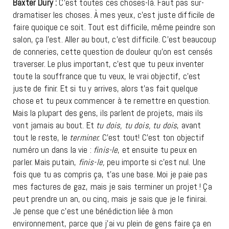
Baxter Dury :
C’est toutes ces choses-là. Faut pas sur-
dramatiser les choses. À mes yeux, c’est juste difficile de
faire quoique ce soit. Tout est difficile, même peindre son
salon, ça l’est. Aller au bout, c’est difficile. C’est beaucoup
de conneries, cette question de douleur qu’on est censés
traverser. Le plus important, c’est que tu peux inventer
toute la souffrance que tu veux, le vrai objectif, c’est
juste de finir. Et si tu y arrives, alors t’as fait quelque
chose et tu peux commencer à te remettre en question.
Mais la plupart des gens, ils parlent de projets, mais ils
vont jamais au bout. Et
tu dois, tu dois, tu dois
, avant
tout le reste, le
terminer.
C’est tout! C’est ton objectif
numéro un dans la vie :
finis-le
, et ensuite tu peux en
parler. Mais putain,
finis-le,
peu importe si c’est nul. Une
fois que tu as compris ça, t’as une base. Moi je paie pas
mes factures de gaz, mais je sais terminer un projet ! Ça
peut prendre un an, ou cinq, mais je sais que je le finirai.
Je pense que c’est une bénédiction liée à mon
environnement, parce que j’ai vu plein de gens faire ça en