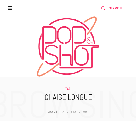
BROWSIN
TAG
CHAISE LONGUE
»
Accueil
chaise longue