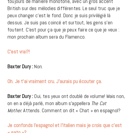
toujours de manière monotone, avec un gros accent
British sur des mélodies différentes. Le seul truc que je
peux changer c’est le fond. Donc je suis privilégié là
dessus. Je suis pas coincé et surtout, les gens s’en
foutent. C’est pour ça que je peux faire ce que je veux :
mon prochain album sera du Flamenco.
C’est vrai?!
Baxter Dury :
Non.
Oh. Je t’ai vraiment cru. J’aurais pu écouter ça.
Baxter Dury
:
Oui, tes yeux ont doublé de volume! Mais non,
on en a déjà parlé, mon album s’appellera
The Cat
Mother.
Attends. Comment on dit « Chat » en espagnol?
Je confonds l’espagnol et l’italien mais je crois que c’est
« gato »?