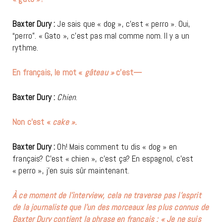
Baxter Dury :
Je sais que « dog », c’est « perro ». Oui,
“perro”. « Gato », c’est pas mal comme nom. Il y a un
rythme.
En français, le mot «
gâteau »
c’est—
Baxter Dury :
Chien
.
Non c’est «
cake ».
Baxter Dury :
Oh! Mais comment tu dis « dog » en
français? C’est « chien », c’est ça? En espagnol, c’est
« perro », j’en suis sûr maintenant.
À ce moment de l’interview, cela ne traverse pas l’esprit
de la journaliste que l’un des morceaux les plus connus de
Baxter Dury contient la phrase en français : « Je ne suis