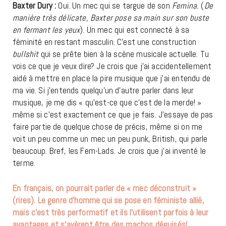
Baxter Dury :
Oui. Un mec qui se targue de son
Femina.
(
De
manière très délicate, Baxter pose sa main sur son buste
en fermant les yeux
). Un mec qui est connecté à sa
féminité en restant masculin. C’est une construction
bullshit
qui se prête bien à la scène musicale actuelle. Tu
vois ce que je veux dire? Je crois que j’ai accidentellement
aidé à mettre en place la pire musique que j’ai entendu de
ma vie. Si j’entends quelqu’un d’autre parler dans leur
musique, je me dis « qu’est-ce que c’est de la merde! »
même si c’est exactement ce que je fais. J’essaye de pas
faire partie de quelque chose de précis, même si on me
voit un peu comme un mec un peu punk, British, qui parle
beaucoup. Bref, les Fem-Lads. Je crois que j’ai inventé le
terme.
En français, on pourrait parler de « mec déconstruit »
(rires). Le genre d’homme qui se pose en féministe allié,
mais c’est très performatif et ils l’utilisent parfois à leur
avantages et
s’avèrent être des machos déguisés!