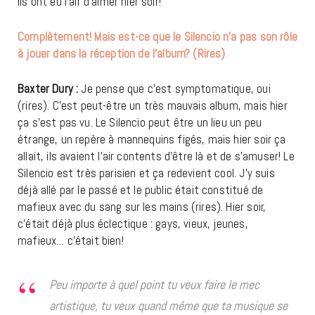
Ils ont eu l’air d’aimer hier soir!
Complètement! Mais est-ce que le Silencio n’a pas son rôle
à jouer dans la réception de l’album? (Rires)
Baxter Dury :
Je pense que c’est symptomatique, oui
(rires). C’est peut-être un très mauvais album, mais hier
ça s’est pas vu. Le Silencio peut être un lieu un peu
étrange, un repère à mannequins figés, mais hier soir ça
allait, ils avaient l’air contents d’être là et de s’amuser! Le
Silencio est très parisien et ça redevient cool. J’y suis
déjà allé par le passé et le public était constitué de
mafieux avec du sang sur les mains (rires). Hier soir,
c’était déjà plus éclectique : gays, vieux, jeunes,
mafieux… c’était bien!
Peu importe à quel point tu veux faire le mec
artistique, tu veux quand même que ta musique se