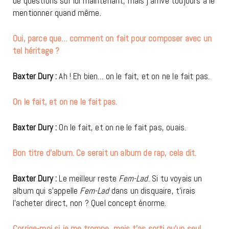
de questions sur lui maintenant, mais j’arrive toujours à le
mentionner quand même.
Oui, parce que… comment on fait pour composer avec un
tel héritage ?
Baxter Dury :
Ah ! Eh bien… on le fait, et on ne le fait pas.
On le fait, et on ne le fait pas.
Baxter Dury :
On le fait, et on ne le fait pas, ouais.
Bon titre d’album. Ce serait un album de rap, cela dit.
Baxter Dury :
Le meilleur reste
Fem-Lad
. Si tu voyais un
album qui s’appelle
Fem-Lad
dans un disquaire, t’irais
l’acheter direct, non ? Quel concept énorme.
Corrige-moi si je me trompe, mais t’as sorti qu’un seul