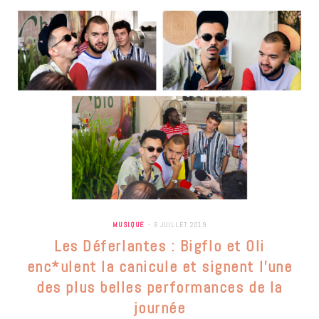
MUSIQUE
6 JUILLET 2019
Les Déferlantes : Bigflo et Oli
enc*ulent la canicule et signent l’une
des plus belles performances de la
journée