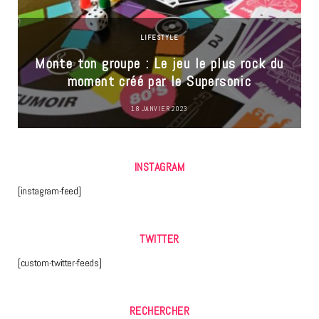
LIFESTYLE
Monte ton groupe : Le jeu le plus rock du
moment créé par le Supersonic
18 JANVIER 2023
INSTAGRAM
[instagram-feed]
TWITTER
[custom-twitter-feeds]
RECHERCHER