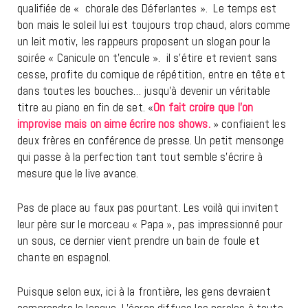
qualifiée de « chorale des Déferlantes ».
Le temps est
bon mais le soleil lui est toujours trop chaud, alors comme
un leit motiv, les rappeurs proposent un slogan pour la
soirée « Canicule on t’encule ».
il s’étire et revient sans
cesse, profite du comique de répétition, entre en tête et
dans toutes les bouches… jusqu’à devenir un véritable
titre au piano en fin de set. «
On fait croire que l’on
improvise mais on aime écrire nos shows.
» confiaient les
deux frères en conférence de presse. Un petit mensonge
qui passe à la perfection tant tout semble s’écrire à
mesure que le live avance.
Pas de place au faux pas pourtant. Les voilà qui invitent
leur père sur le morceau « Papa », pas impressionné pour
un sous, ce dernier vient prendre un bain de foule et
chante en espagnol.
Puisque selon eux, ici à la frontière, les gens devraient
comprendre la langue. L’écran diffuse les paroles à toute