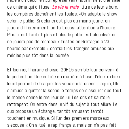
Face à un décor en 3D représentant notamment une salle
de cinéma qui diffuse
La vie la vraie
, titre de leur album,
les compères déchaînent les foules. «On adapte le show
selon le public. Si celui-ci est plus ou moins jeune, on
jouera différemment. on fait aussi attention à l’horaire.
Plus, il est tard et plus et plus le public est alcoolisé, on
ne jouera pas de morceaux tristes en Bretagne à 23
heures par exemple » confiait les frangins amusés aux
médias plus tôt dans la journée.
Et bien ici, l’horaire choisie, 20H15 semble leur convenir à
la perfection. Une entrée en matière à base d’électro bien
lourd permet de braquer les yeux sur la scène. Taquin, Oli
s’amuse à quitter la scène le temps de s’assurer que tout
le monde donne le meilleur de lui. Les cris et sauts le
rattrapent. On entre dans le vif du sujet à tout allure. Le
duo propose un échange, tantôt amusant tantôt
touchant en musique. Si l’un des premiers morceaux
s’excuse « On a tué le rap français, mais on n’a pas fait