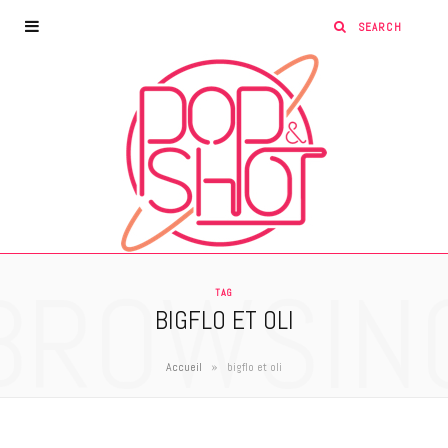
BROWSIN
TAG
BIGFLO ET OLI
»
Accueil
bigflo et oli