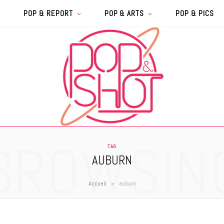
POP & REPORT
POP & ARTS
POP & PICS
BROWSIN
TAG
AUBURN
»
Accueil
auburn