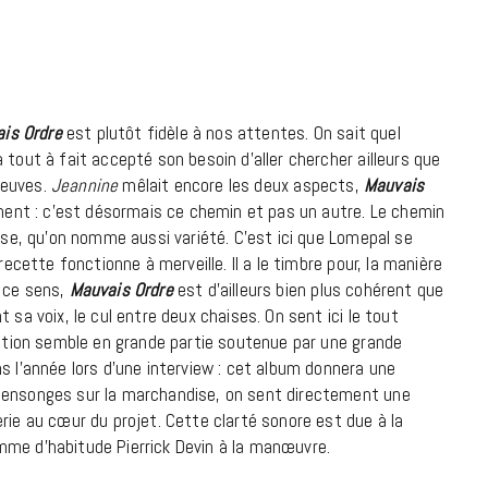
18 JUILLET 2026
is Ordre
est plutôt fidèle à nos attentes. On sait quel
 tout à fait accepté son besoin d’aller chercher ailleurs que
preuves.
Jeannine
mêlait encore les deux aspects,
Mauvais
ement : c’est désormais ce chemin et pas un autre. Le chemin
aise, qu’on nomme aussi variété. C’est ici que Lomepal se
recette fonctionne à merveille. Il a le timbre pour, la manière
n ce sens,
Mauvais Ordre
est d’ailleurs bien plus cohérent que
 sa voix, le cul entre deux chaises. On sent ici le tout
nsation semble en grande partie soutenue par une grande
s l’année lors d’une interview : cet album donnera une
 mensonges sur la marchandise, on sent directement une
CINÉMA ET SÉRIES
rie au cœur du projet. Cette clarté sonore est due à la
Disclosure Day : le retour en grâce
mme d’habitude Pierrick Devin à la manœuvre.
de Steven Spielberg