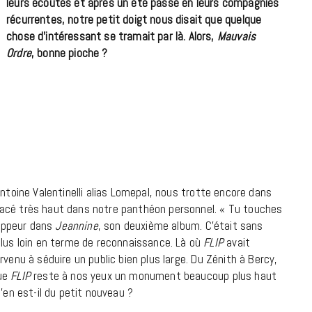
leurs écoutes et après un été passé en leurs compagnies
à la Cité des Sciences
récurrentes, notre petit doigt nous disait que quelque
chose d’intéressant se tramait par là. Alors,
Mauvais
14 DÉCEMBRE 2022
Ordre
, bonne pioche ?
Antoine Valentinelli alias Lomepal, nous trotte encore dans
t placé très haut dans notre panthéon personnel. « Tu touches
rappeur dans
Jeannine
, son deuxième album. C’était sans
plus loin en terme de reconnaissance. Là où
FLIP
avait
rvenu à séduire un public bien plus large. Du Zénith à Bercy,
MUSIQUE
que
FLIP
reste à nos yeux un monument beaucoup plus haut
Cage The Elephant, l’ivoire du rock
u’en est-il du petit nouveau ?
dévoile « Beaches In Tennessee »