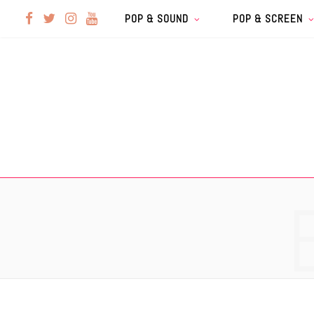
F
T
I
Y
POP & SOUND
POP & SCREEN
a
w
n
o
c
i
s
u
e
t
t
T
b
t
a
u
o
e
g
b
o
r
r
e
k
a