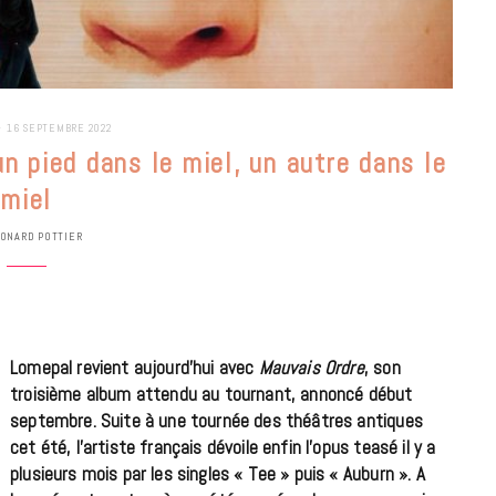
16 SEPTEMBRE 2022
n pied dans le miel, un autre dans le
miel
ONARD POTTIER
Lomepal revient aujourd’hui avec
Mauvais Ordre
, son
troisième album attendu au tournant, annoncé début
septembre. Suite à une tournée des théâtres antiques
BONS PLANS
cet été, l’artiste français dévoile enfin l’opus teasé il y a
Les Eclatantes : une soirée entre
plusieurs mois par les singles « Tee » puis « Auburn ». A
concerts, expos, kart, aéroplume…