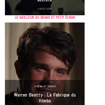
4 AOÛT 2026
LE MEILLEUR DU GRAND ET PETIT ÉCRAN
CINÉMA ET SÉRIES
Incel
Warren Beatty : La Fabrique du
genre i
Himbo