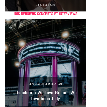
14 JUILLET 2026
NOS DERNIERS CONCERTS ET INTERVIEWS
REPORTAGES ET INTERVIEWS
Theodora à We love Green : We
Hayle
love boss lady
Gree