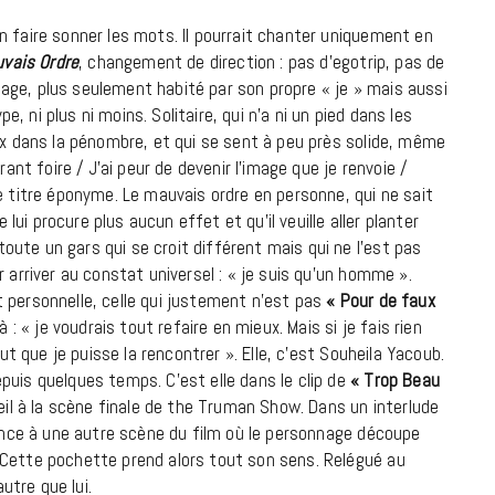
n faire sonner les mots. Il pourrait chanter uniquement en
vais Ordre
, changement de direction : pas d’egotrip, pas de
age, plus seulement habité par son propre « je » mais aussi
pe, ni plus ni moins. Solitaire, qui n’a ni un pied dans les
eux dans la pénombre, et qui se sent à peu près solide, même
rant foire / J’ai peur de devenir l’image que je renvoie /
e titre éponyme. Le mauvais ordre en personne, qui ne sait
 lui procure plus aucun effet et qu’il veuille aller planter
ute un gars qui se croit différent mais qui ne l’est pas
 arriver au constat universel : « je suis qu’un homme ».
 personnelle, celle qui justement n’est pas
« Pour de faux
 : « je voudrais tout refaire en mieux. Mais si je fais rien
aut que je puisse la rencontrer ». Elle, c’est Souheila Yacoub.
puis quelques temps. C’est elle dans le clip de
« Trop Beau
’œil à la scène finale de the Truman Show. Dans un interlude
rence à une autre scène du film où le personnage découpe
 Cette pochette prend alors tout son sens. Relégué au
autre que lui.