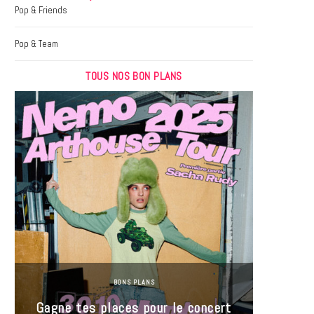
k
a
Pop & Friends
m
Pop & Team
TOUS NOS BON PLANS
BONS PLANS
Jeu-Co
Gagne tes places pour le concert
limit