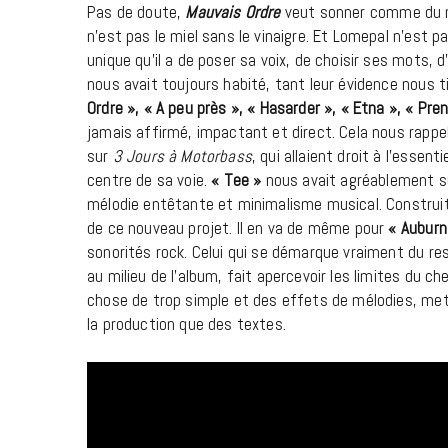
Pas de doute,
Mauvais Ordre
veut sonner comme du mi
n’est pas le miel sans le vinaigre. Et Lomepal n’est 
unique qu’il a de poser sa voix, de choisir ses mot
nous avait toujours habité, tant leur évidence nous t
Ordre », « A peu près », « Hasarder », « Etna », « Pr
jamais affirmé, impactant et direct. Cela nous rapp
sur
3 Jours à Motorbass
, qui allaient droit à l’essen
centre de sa voie.
« Tee »
nous avait agréablement sur
mélodie entêtante et minimalisme musical. Construit
de ce nouveau projet. Il en va de même pour
« Auburn
sonorités rock. Celui qui se démarque vraiment du rest
au milieu de l’album, fait apercevoir les limites du 
chose de trop simple et des effets de mélodies, mett
la production que des textes.