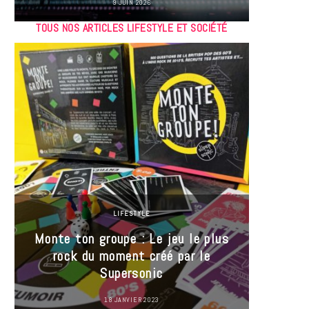
9 JUIN 2026
TOUS NOS ARTICLES LIFESTYLE ET SOCIÉTÉ
LIFESTYLE
Monte ton groupe : Le jeu le plus
35 Mi
rock du moment créé par le
« J’es
Supersonic
ma t
18 JANVIER 2023