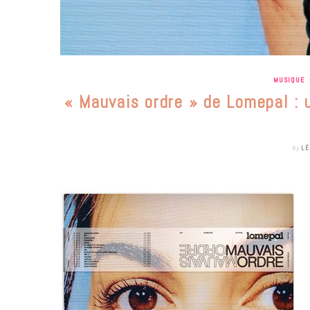
MUSIQUE
« Mauvais ordre » de Lomepal : u
by
LÉ