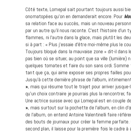
Côté texte, Lomepal sait pourtant toujours aussi bie
onomatopées qu’on en demanderait encore. Pour
Mau
sa relation face au succès, mais un nouveau personn
par un autre qu’il nous raconte. C’est l’histoire d’un ty
flammes, ni l’autre dans la glace, mais plutôt les d
si à part : « Plus j’essaie d’être moi-même plus le cou
Toujours bloqué dans la mauvaise zone » dit-il dans l
pas bien où se situer, au point que sa ville (lumière) ne
quelques tomates et faire du son sans ordi. Somme to
tant que ça, qui aime exposer ses propres failles pour
Jusqu’à cette dernière phrase de l’album, intimement
»
, mais qui résume tout le trajet pour arriver jusque-là
qu’un choix contraire je pourrais plus la rencontrer, f
Une actrice suisse avec qui Lomepal est en couple de
»
, mais surtout sur la pochette de l’album, en clin d
de l’album, on entend Antoine Valentinelli faire réfé
des bouts de journaux pour créer la femme parfaite.
second plan, il laisse pour la première fois le cadre à 