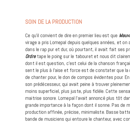
SOIN DE LA PRODUCTION
Ce qu’il convient de dire en premier lieu est que
Mauva
virage a pris Lomepal depuis quelques années, et on a
dans le rap pur et dur, où pourtant, il avait fait ses 
Ordre
tape le poing sur le tabouret et nous dit clair
dont il est question, c’est celui de la chanson franç
sent le plus à l’aise et force est de constater que la 
de chanter pour, le don de compos évidentes pour. E
son prédécesseur, qui avait peine à trouver pleinement
moins superficiel, plus juste, plus fidèle. Cette se
maitrise sonore. Lomepal l’avait annoncé plus tôt dan
grande importance à la façon dont il sonne. Pas de
production affinée, précise, minimaliste. Basse batte
bande de musiciens qui entoure le chanteur, avec co