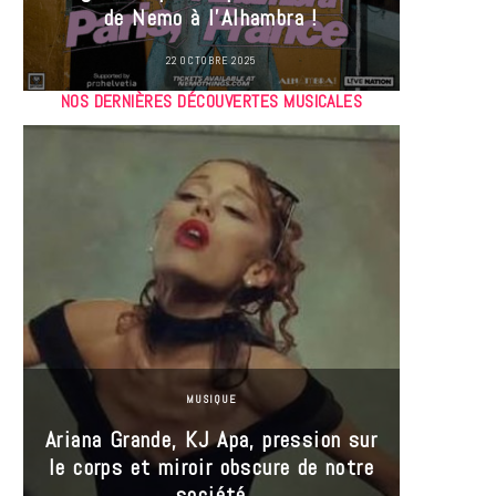
de Nemo à l’Alhambra !
22 OCTOBRE 2025
NOS DERNIÈRES DÉCOUVERTES MUSICALES
MUSIQUE
Ariana Grande, KJ Apa, pression sur
le corps et miroir obscure de notre
Les
société
réin