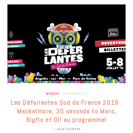
MUSIQUE
23 FÉVRIER 2019
Les Déferlantes Sud de France 2019 :
Mackelmore, 30 seconds to Mars,
Bigflo et Oli au programme!
by
JULIA ESCUDERO