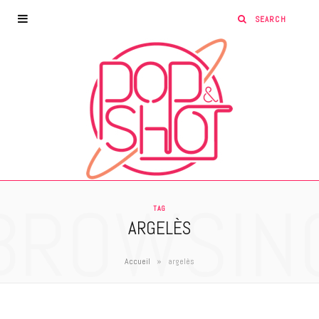
BROWSIN
TAG
ARGELÈS
»
Accueil
argelès