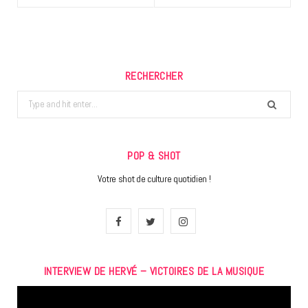
RECHERCHER
Search
for:
POP & SHOT
Votre shot de culture quotidien !
F
T
I
a
w
n
INTERVIEW DE HERVÉ – VICTOIRES DE LA MUSIQUE
c
i
s
Lecteur
e
t
t