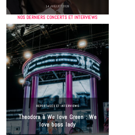
14 JUILLET 2026
NOS DERNIERS CONCERTS ET INTERVIEWS
REPORTAGES ET INTERVIEWS
Theodora à We love Green : We
Hayle
love boss lady
Gree