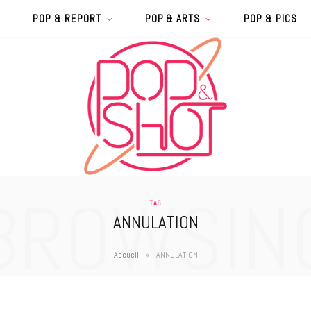
POP & REPORT
POP & ARTS
POP & PICS
BROWSIN
TAG
ANNULATION
»
Accueil
ANNULATION