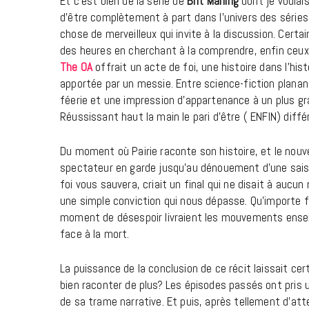
Et c’est bien de la série de
Brit Marling
dont je voulai
d’être complètement à part dans l’univers des séries.
chose de merveilleux qui invite à la discussion. Certai
des heures en cherchant à la comprendre, enfin ceux
The OA
offrait un acte de foi, une histoire dans l’histo
apportée par un messie. Entre science-fiction planan
féerie et une impression d’appartenance à un plus gr
Réussissant haut la main le pari d’être ( ENFIN) diffé
Du moment où Pairie raconte son histoire, et le nou
spectateur en garde jusqu’au dénouement d’une saison 
foi vous sauvera, criait un final qui ne disait à aucu
une simple conviction qui nous dépasse. Qu’importe fi
moment de désespoir livraient les mouvements enseigné
face à la mort.
La puissance de la conclusion de ce récit laissait cer
bien raconter de plus? Les épisodes passés ont pris un 
de sa trame narrative. Et puis, après tellement d’atte