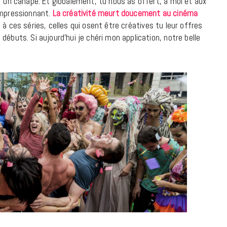
r un canapé. Et globalement, tu nous as offert, à moi et aux
impressionnant.
La créativité meurt doucement au cinéma
18 JUILLET 2026
t à ces séries, celles qui osent être créatives tu leur offres
débuts. Si aujourd’hui je chéri mon application, notre belle
CINÉMA ET SÉRIES
Disclosure Day : le retour en grâce
de Steven Spielberg