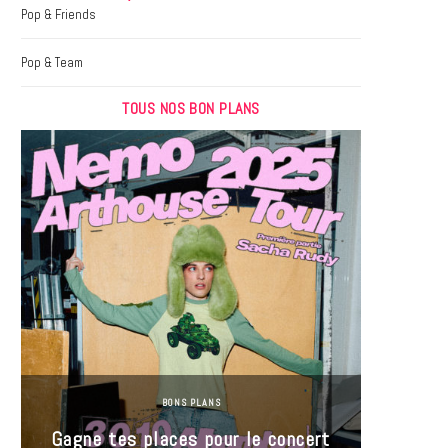
k
a
Pop & Friends
m
Pop & Team
TOUS NOS BON PLANS
BONS PLANS
Jeu-Co
Gagne tes places pour le concert
limit