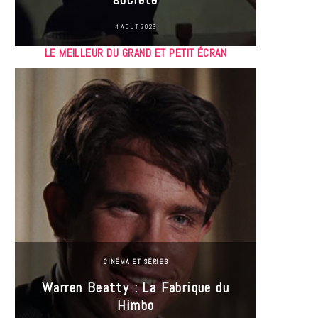
4 AOÛT 2026
LE MEILLEUR DU GRAND ET PETIT ÉCRAN
CINÉMA ET SÉRIES
Incel
Warren Beatty : La Fabrique du
genre i
Himbo