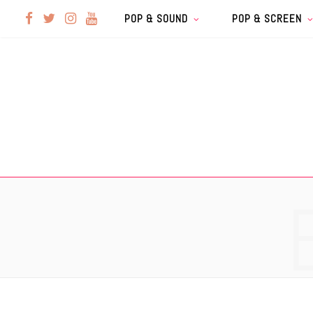
F
T
I
Y
POP & SOUND
POP & SCREEN
a
w
n
o
c
i
s
u
e
t
t
T
b
t
a
u
o
e
g
b
o
r
r
e
k
a