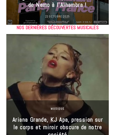
de Nemo à l’Alhambra !
22 OCTOBRE 2025
NOS DERNIÈRES DÉCOUVERTES MUSICALES
MUSIQUE
Ariana Grande, KJ Apa, pression sur
le corps et miroir obscure de notre
Les
société
réin