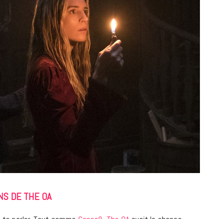
7 JUIN 2026
LIFESTYLE
Gainsbourg, toute une vie :
documentaire plus Ginsburg que
Gainsbarre à ne pas manquer sur
France 3
NS DE THE OA
18 FÉVRIER 2021