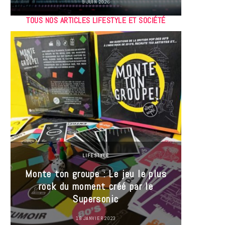
9 JUIN 2026
TOUS NOS ARTICLES LIFESTYLE ET SOCIÉTÉ
LIFESTYLE
Monte ton groupe : Le jeu le plus
35 Mi
rock du moment créé par le
« J’es
Supersonic
ma t
18 JANVIER 2023