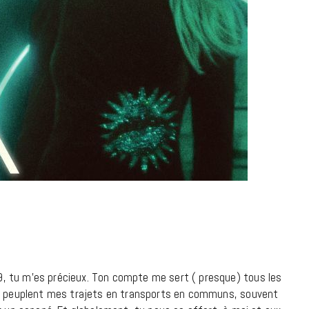
à la Cité des Sciences
14 DÉCEMBRE 2022
MUSIQUE
, tu m’es précieux. Ton compte me sert ( presque) tous les
Cage The Elephant, l’ivoire du rock
es peuplent mes trajets en transports en communs, souvent
dévoile « Beaches In Tennessee »