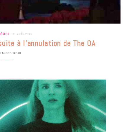
SÉRIES
19 AOÛT 2019
suite à l’annulation de The OA
ULIA ESCUDERO
BONS PLANS
Les Eclatantes : une soirée entre
concerts, expos, kart, aéroplume…