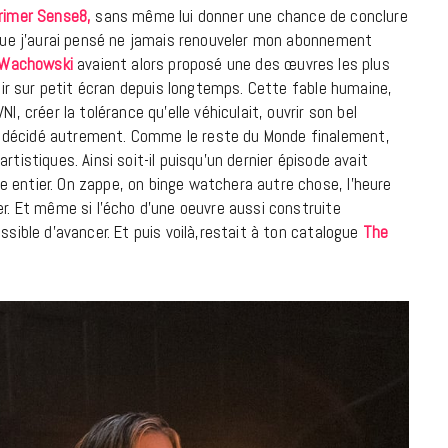
primer Sense8
,
sans même lui donner une chance de conclure
9 JUIN 2026
e que j’aurai pensé ne jamais renouveler mon abonnement
Wachowski
avaient alors proposé une des œuvres les plus
voir sur petit écran depuis longtemps. Cette fable humaine,
I, créer la tolérance qu’elle véhiculait, ouvrir son bel
 décidé autrement. Comme le reste du Monde finalement,
rtistiques. Ainsi soit-il puisqu’un dernier épisode avait
 entier. On zappe, on binge watchera autre chose, l’heure
er. Et même si l’écho d’une oeuvre aussi construite
ssible d’avancer. Et puis voilà,restait à ton catalogue
The
REPORTAGES ET INTERVIEWS
We Love Green se met au vert sur
la Montagne de Gorillaz